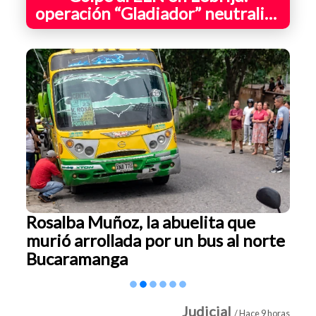
operación “Gladiador” neutralizó
a alias “Manchado”, señalado jefe
de finanzas
Rosalba Muñoz, la abuelita que
murió arrollada por un bus al norte
Bucaramanga
Judicial
/ Hace 9 horas