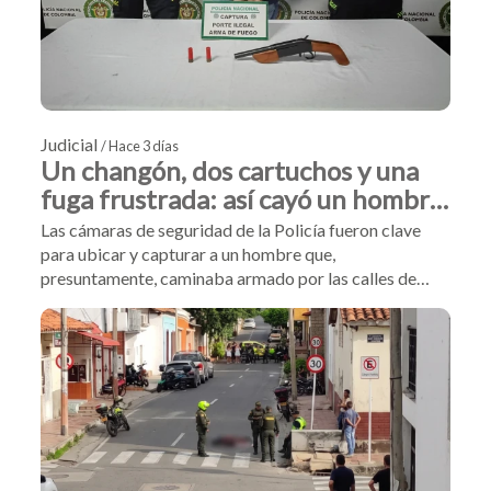
Judicial
/ Hace 3 días
Un changón, dos cartuchos y una
fuga frustrada: así cayó un hombre
en Girón
Las cámaras de seguridad de la Policía fueron clave
para ubicar y capturar a un hombre que,
presuntamente, caminaba armado por las calles de
Girón. Tras intentar escapar de los uniformados, fue
interceptado con una escopeta tipo changón y dos
cartuchos en su poder.