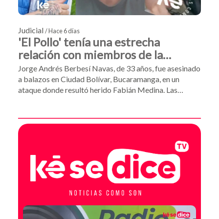
Judicial
/ Hace 6 días
'El Pollo' tenía una estrecha
relación con miembros de la
familia sentenciada a muerte en
Jorge Andrés Berbesí Navas, de 33 años, fue asesinado
Bucaramanga
a balazos en Ciudad Bolívar, Bucaramanga, en un
ataque donde resultó herido Fabián Medina. Las
autoridades vinculan a Jorge Andrés como amigo
personal de Bairon Espitia y Junior Ayala, dos de las
víctimas mortales que integraban el círculo familiar de
Cynthia Valeria Espitia Argüello, asesinada en enero
por alias 'Julito'.