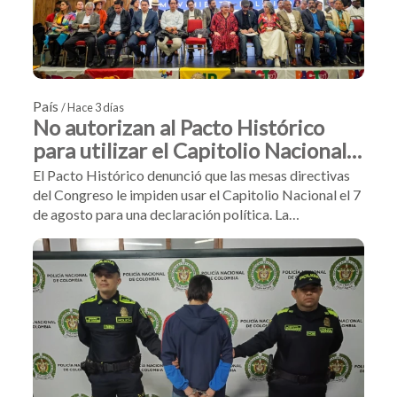
País
/ Hace 3 días
No autorizan al Pacto Histórico
para utilizar el Capitolio Nacional
este 7 de agosto
El Pacto Histórico denunció que las mesas directivas
del Congreso le impiden usar el Capitolio Nacional el 7
de agosto para una declaración política. La
colectividad no viajará a la posesión de Abelardo de la
Espriella en Cali y exigió el cumplimiento de las
garantías del Estatuto de la Oposición.