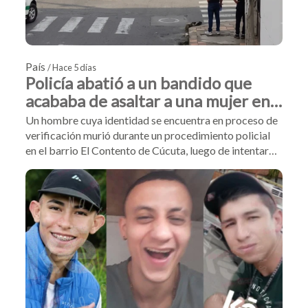
País
/ Hace 5 días
Policía abatió a un bandido que
acababa de asaltar a una mujer en
Cúcuta
Un hombre cuya identidad se encuentra en proceso de
verificación murió durante un procedimiento policial
en el barrio El Contento de Cúcuta, luego de intentar
hurtar las pertenencias de una mujer. Las autoridades
indicaron que el sujeto recibió varios disparos en el
lugar de los hechos, mientras que su cómplice logró
escapar en una motocicleta.