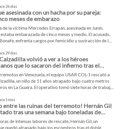
Sheinbaum reafirmó la cooperación institucional.
ace 26 días
e asesinada con un hacha por su pareja:
inco meses de embarazo
a de la víctima Mercedes Errapán, asesinada en Junín,
 estaba embarazada de cinco meses y medio. El acusado,
Bonafe, enfrenta cargos por femicidio y sustracción de la
rcedes Errapán tras ser detenido con cartas que
 su plan criminal.
ace 29 días
alzadilla volvió a ver a los héroes
nos que lo sacaron del infierno tras el
oto
erremotos en Venezuela, el equipo USAR COL-1 rescató a
zadilla, un niño de 11 años atrapado bajo cuatro metros
os en La Guaira. El operativo tomó siete horas de trabajo
haustivo y los rescatistas fueron condecorados por el
venezolano como héroes humanitarios.
ace 1 mes
o entre las ruinas del terremoto! Hernán Gil
atado tras una semana bajo toneladas de
o
oras de intensas labores de rescate, Hernán Gil, un
que quedó atrapado bajo los escombros tras el doble