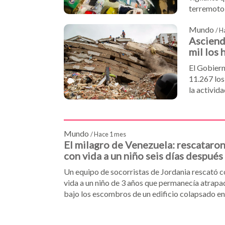
terremoto 
internacio
Mundo
mediante u
/ H
Asciende
médico.
mil los
El Gobiern
11.267 los
la activid
réplicas, 
apoyo de e
Mundo
/ Hace 1 mes
El milagro de Venezuela: rescataro
con vida a un niño seis días después
terremoto
Un equipo de socorristas de Jordania rescató 
vida a un niño de 3 años que permanecía atrap
bajo los escombros de un edificio colapsado en
Venezuela. El menor fue localizado el 30 de juni
seis días después de los terremotos de magnit