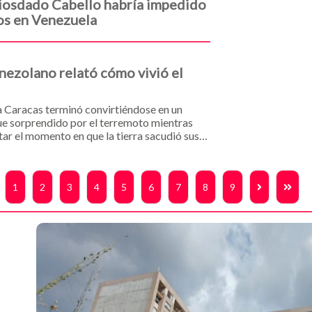
Diosdado Cabello habría impedido
nos en Venezuela
nezolano relató cómo vivió el
 a Caracas terminó convirtiéndose en un
fue sorprendido por el terremoto mientras
tar el momento en que la tierra sacudió sus
ornada.
Nex
1
2
3
4
5
6
7
8
9
 de