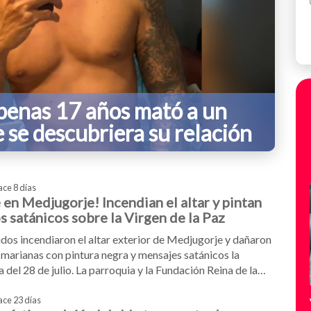
apenas 17 años mató a un
 se descubriera su relación
ace 8 días
en Medjugorje! Incendian el altar y pintan
 satánicos sobre la Virgen de la Paz
os incendiaron el altar exterior de Medjugorje y dañaron
 marianas con pintura negra y mensajes satánicos la
del 28 de julio. La parroquia y la Fundación Reina de la
on al perdón, confirmando que las actividades del Festival
 continuarán vigentes.
ace 23 días