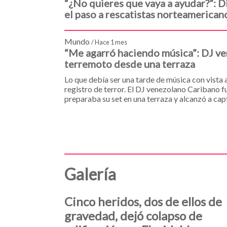
“¿No quieres que vaya a ayudar?”: 
el paso a rescatistas norteamerica
Mundo
/ Hace 1 mes
“Me agarró haciendo música”: DJ ve
terremoto desde una terraza
Lo que debía ser una tarde de música con vista
registro de terror. El DJ venezolano Caribano 
preparaba su set en una terraza y alcanzó a cap
equipos y cambió por completo el ritmo de su j
Galería
Bucaramanga apuesta por
volver a ser la 'Ciudad Bonita'