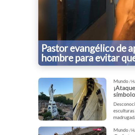
Pastor evangélico de 
hombre para evitar que
Mundo
/ H
¡Ataque 
símbolos
Desconocid
esculturas
madrugada 
Paz instar
Mundo
de Jóvenes
/ H