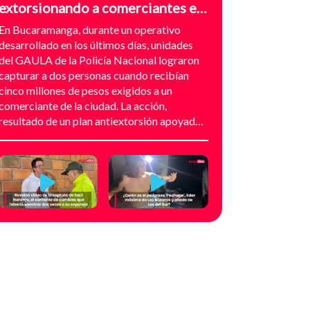
extorsionando a comerciantes en
el sector de Provenza,
En Bucaramanga, durante un operativo
Bucaramanga
desarrollado en los últimos días, unidades
del GAULA de la Policía Nacional lograron
capturar a dos personas cuando recibían
cinco millones de pesos exigidos a un
comerciante de la ciudad. La acción,
resultado de un plan antiextorsión apoyado
en análisis técnico y seguimiento
audiovisual, permitió desarticular una
modalidad de intimidación basada en
amenazas digitales, suplantación de grupos
armados y presión directa sobre
establecimientos comerciales. La
investigación no comenzó con la captura,
sino con el temor de un comerciante que
empezó a recibir mensajes y llamadas en las
que le exigían dinero a cambio de no atentar
contra su negocio. Las comunicaciones no
eran genéricas: incluían fotografías