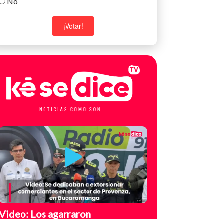
No
Video: Los agarraron