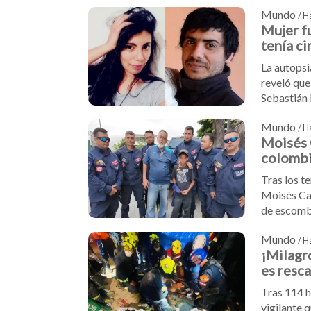
cárteles, 
Mundo
/ H
Mujer fu
tenía c
La autopsi
reveló que
Sebastián 
hija de Me
Mundo
detallaban
/ H
Moisés C
colombia
terrem
Tras los t
Moisés Cal
de escombr
técnico ex
Mundo
gobierno 
/ H
¡Milagr
es resc
concret
Tras 114 h
vigilante 