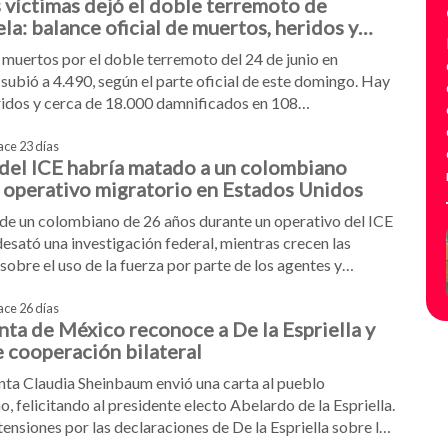
 víctimas dejó el doble terremoto de
a: balance oficial de muertos, heridos y
cados
e muertos por el doble terremoto del 24 de junio en
subió a 4.490, según el parte oficial de este domingo. Hay
idos y cerca de 18.000 damnificados en 108
s. En medio de la tragedia, se abrió un cruce
o con Colombia por la reconstrucción
ace 23 días
del ICE habría matado a un colombiano
 operativo migratorio en Estados Unidos
de un colombiano de 26 años durante un operativo del ICE
esató una investigación federal, mientras crecen las
sobre el uso de la fuerza por parte de los agentes y
ones de migrantes exigen respuestas.
ace 26 días
nta de México reconoce a De la Espriella y
 cooperación bilateral
nta Claudia Sheinbaum envió una carta al pueblo
, felicitando al presidente electo Abelardo de la Espriella.
 tensiones por las declaraciones de De la Espriella sobre los