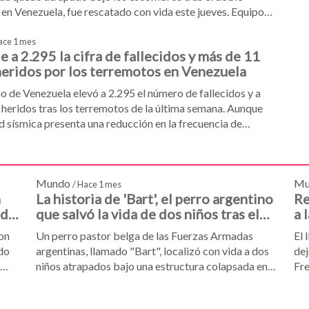
en Venezuela, fue rescatado con vida este jueves. Equipos
nales de búsqueda mantuvieron al hombre estable
na excavación controlada antes de su traslado a un centro
ace 1 mes
 a 2.295 la cifra de fallecidos y más de 11
 heridos por los terremotos en Venezuela
o de Venezuela elevó a 2.295 el número de fallecidos y a
 heridos tras los terremotos de la última semana. Aunque
ad sísmica presenta una reducción en la frecuencia de
las labores de rescate siguen activas en La Guaira con
specialistas internacionales y maquinaria especializada.
Mundo
Mu
/ Hace 1 mes
n
La historia de 'Bart', el perro argentino
Re
 del
que salvó la vida de dos niños tras el
a 
terremoto de Venezuela
de
con
Un perro pastor belga de las Fuerzas Armadas
El 
m
ado
argentinas, llamado "Bart", localizó con vida a dos
dej
niños atrapados bajo una estructura colapsada en
Fre
o,
Venezuela. La intervención del can y su guía,
esc
udes
Cristian Giroti, permitió redirigir las excavaciones
her