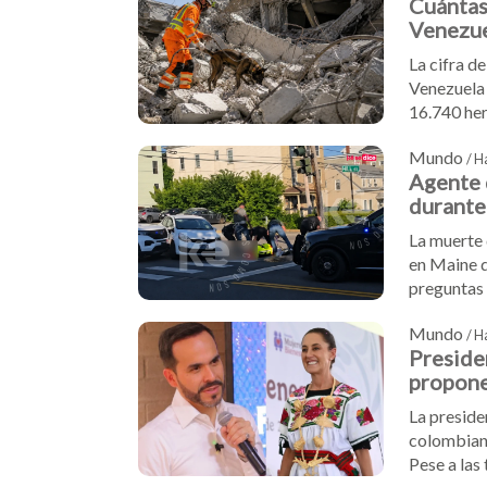
Cuántas
Venezuel
damnifi
La cifra d
Venezuela 
16.740 her
campamento
Mundo
diplomátic
/ H
Agente 
durante
La muerte 
en Maine d
preguntas 
organizaci
Mundo
/ H
Preside
propone
La preside
colombiano
Pese a las