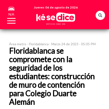
Jueves 06 de agosto de 2026
N/A
Área metro -
Floridablanca -
Marzo 24 de 2023 - 05:05 PM
Floridablanca se
compromete con la
seguridad de los
estudiantes: construcción
de muro de contención
para Colegio Duarte
Alemán