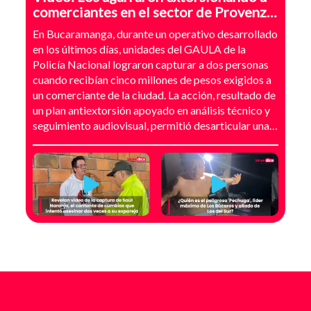
comerciantes en el sector de Provenza,
Bucaramanga
En Bucaramanga, durante un operativo desarrollado
en los últimos días, unidades del GAULA de la
Policía Nacional lograron capturar a dos personas
cuando recibían cinco millones de pesos exigidos a
un comerciante de la ciudad. La acción, resultado de
un plan antiextorsión apoyado en análisis técnico y
seguimiento audiovisual, permitió desarticular una
modalidad de intimidación basada en amenazas
digitales, suplantación de grupos armados y presión
directa sobre establecimientos comerciales. La
investigación no comenzó con la captura, sino con el
temor de un comerciante que empezó a recibir
mensajes y llamadas en las que le exigían dinero a
cambio de no atentar contra su negocio. Las
comunicaciones no eran genéricas: incluían
fotografías recientes de su establecimiento y
advertencias que buscaban generar pánico
inmediato. Según el trabajo judicial, los
responsables se hacían pasar por integrantes de