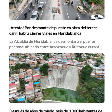
¡Atento! Por desmonte de puente en obra del tercer
carril habrá cierres viales en Floridablanca
La Alcaldía de Floridablanca desmontará el puente
peatonal ubicado entre Aranzoque y Ruitoque durante
la noche del 3 al 4 de agosto, como parte de las obras
del Tercer Carril. Habrá cierres temporales, rutas
alternas y un paso peatonal provisional con
acompañamiento de auxiliares de tránsito.
Después de años de miedo, más de 3.000 habitantes de