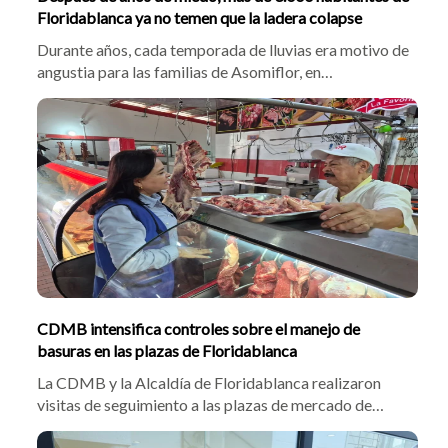
Floridablanca ya no temen que la ladera colapse
Durante años, cada temporada de lluvias era motivo de
angustia para las familias de Asomiflor, en
Floridablanca, por el temor a que un deslizamiento
destruyera sus viviendas. Esa incertidumbre quedó
atrás con la entrega de una obra de estabilización que
beneficia a más de 3.000 habitantes y protege a cerca
de 700 familias del sector.
CDMB intensifica controles sobre el manejo de
basuras en las plazas de Floridablanca
La CDMB y la Alcaldía de Floridablanca realizaron
visitas de seguimiento a las plazas de mercado de
Villabel, Villaluz, Santa Ana y Zapamanga para