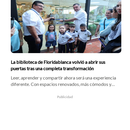
verificar el manejo de los residuos sólidos, promover la
implementación del programa Basura Cero y exigir la
actualización de los Planes de Gestión Integral de
Residuos Sólidos (PGIRS), fortaleciendo la gestión
ambiental del municipio.
La biblioteca de Floridablanca volvió a abrir sus
puertas tras una completa transformación
Leer, aprender y compartir ahora será una experiencia
diferente. Con espacios renovados, más cómodos y
accesibles, la biblioteca pública de Floridablanca
vuelve a abrir sus puertas para seguir acercando la
Publicidad
cultura y el conocimiento a los ciudadanos.