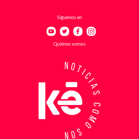
estructuras armadas como el EGC y el ELN,
utilizando esa falsa identidad para dar credibilidad
Síguenos en
a las amenazas. Las exigencias económicas variaban
entre uno y cinco millones de pesos, dependiendo de
la supuesta “capacidad de pago” de cada víctima. A
partir de la denuncia, el GAULA activó un plan
Quiénes somos
antiextorsión que se extendió por varios sectores
de Bucaramanga. Durante semanas, los
investigadores revisaron más de 200 cámaras de
seguridad públicas y privadas, además de analizar
cerca de 300 horas de grabaciones, con el objetivo
de reconstruir los movimientos de los sospechosos
y establecer patrones de comportamiento. Ese
seguimiento permitió identificar no solo el punto y
la modalidad de entrega del dinero, sino también la
posible existencia de otras víctimas que habrían
sido contactadas bajo el mismo esquema de
intimidación. Con la información recopilada, se
coordinó el operativo que culminó con la captura en
flagrancia. El procedimiento se realizó en el