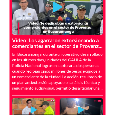
Video: Los agarraron extorsionando a
comerciantes en el sector de Provenza,
Bucaramanga
En Bucaramanga, durante un operativo desarrollado
en los últimos días, unidades del GAULA de la
Policía Nacional lograron capturar a dos personas
cuando recibían cinco millones de pesos exigidos a
un comerciante de la ciudad. La acción, resultado de
un plan antiextorsión apoyado en análisis técnico y
seguimiento audiovisual, permitió desarticular una
modalidad de intimidación basada en amenazas
digitales, suplantación de grupos armados y presión
directa sobre establecimientos comerciales. La
investigación no comenzó con la captura, sino con el