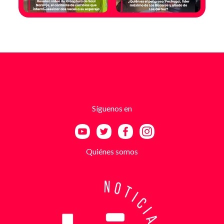
temor de un comerciante que empezó a recibir
mensajes y llamadas en las que le exigían dinero a
cambio de no atentar contra su negocio. Las
comunicaciones no eran genéricas: incluían
fotografías recientes de su establecimiento y
advertencias que buscaban generar pánico
inmediato. Según el trabajo judicial, los
responsables se hacían pasar por integrantes de
estructuras armadas como el EGC y el ELN,
utilizando esa falsa identidad para dar credibilidad
Síguenos en
a las amenazas. Las exigencias económicas variaban
entre uno y cinco millones de pesos, dependiendo de
la supuesta “capacidad de pago” de cada víctima. A
partir de la denuncia, el GAULA activó un plan
Quiénes somos
antiextorsión que se extendió por varios sectores
de Bucaramanga. Durante semanas, los
investigadores revisaron más de 200 cámaras de
seguridad públicas y privadas, además de analizar
cerca de 300 horas de grabaciones, con el objetivo
de reconstruir los movimientos de los sospechosos
y establecer patrones de comportamiento. Ese