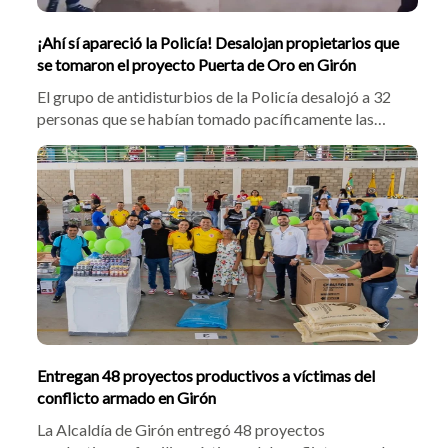
¡Ahí sí apareció la Policía! Desalojan propietarios que
se tomaron el proyecto Puerta de Oro en Girón
El grupo de antidisturbios de la Policía desalojó a 32
personas que se habían tomado pacíficamente las
obras inconclusas del conjunto Puerta de Oro, en
Girón. Los afectados manifestaron que tras ocho años
de espera y promesas de la Constructora Valderrama,
decidieron ingresar al predio con fiducias en mano
para reclamar por las fallas de alcantarillado y el
incremento injustificado en el costo de las viviendas.
¡No paran de revictimizarlos!
Entregan 48 proyectos productivos a víctimas del
conflicto armado en Girón
La Alcaldía de Girón entregó 48 proyectos