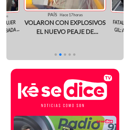
PAÍS
Hace 17 horas
JUD
7 horas
FATAL A
GIL: A
SOBREVI
VOLARON CON EXPLOSIVOS
 MUJER
OBADA Y
EL NUEVO PEAJE DE
NORTE DE
MONDOMO EN EL CAUCA
TRAS S
NGA