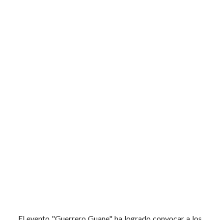
El evento "Guerrero Guane" ha logrado convocar a los