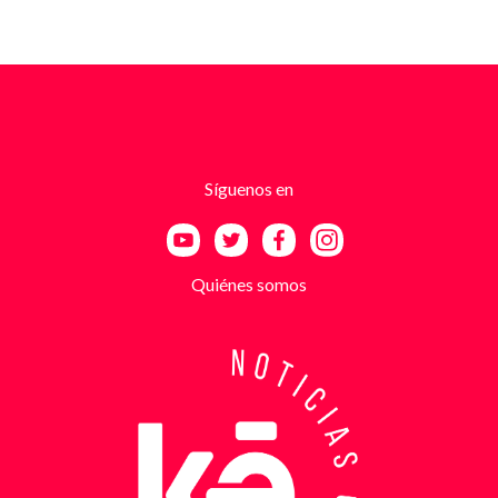
cambio de no atentar contra su negocio. Las
comunicaciones no eran genéricas: incluían
fotografías recientes de su establecimiento y
advertencias que buscaban generar pánico
inmediato. Según el trabajo judicial, los
responsables se hacían pasar por integrantes de
estructuras armadas como el EGC y el ELN,
utilizando esa falsa identidad para dar credibilidad
Síguenos en
a las amenazas. Las exigencias económicas variaban
entre uno y cinco millones de pesos, dependiendo de
la supuesta “capacidad de pago” de cada víctima. A
partir de la denuncia, el GAULA activó un plan
Quiénes somos
antiextorsión que se extendió por varios sectores
de Bucaramanga. Durante semanas, los
investigadores revisaron más de 200 cámaras de
seguridad públicas y privadas, además de analizar
cerca de 300 horas de grabaciones, con el objetivo
de reconstruir los movimientos de los sospechosos
y establecer patrones de comportamiento. Ese
seguimiento permitió identificar no solo el punto y
la modalidad de entrega del dinero, sino también la