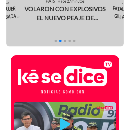
PAÍS
Hace 27 minutos
JUDI
 minutos
FATAL A
GIL: A
SOBREVI
VOLARON CON EXPLOSIVOS
 MUJER
OBADA Y
EL NUEVO PEAJE DE
NORTE DE
MONDOMO EN EL CAUCA
TRAS S
NGA