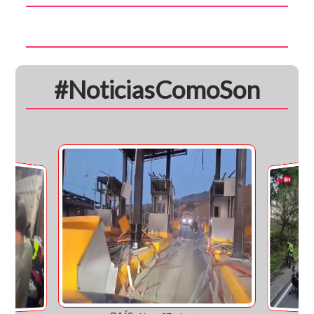
#NoticiasComoSon