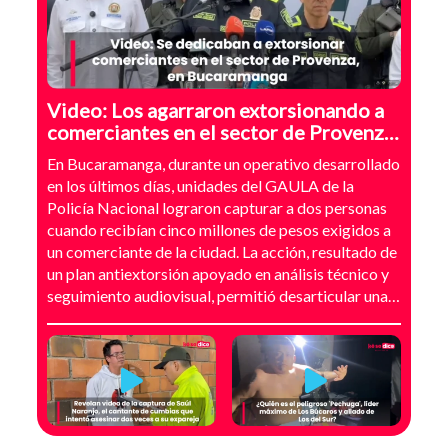
Video: Los agarraron extorsionando a
comerciantes en el sector de Provenza,
Bucaramanga
En Bucaramanga, durante un operativo desarrollado
en los últimos días, unidades del GAULA de la
Policía Nacional lograron capturar a dos personas
cuando recibían cinco millones de pesos exigidos a
un comerciante de la ciudad. La acción, resultado de
un plan antiextorsión apoyado en análisis técnico y
seguimiento audiovisual, permitió desarticular una
modalidad de intimidación basada en amenazas
digitales, suplantación de grupos armados y presión
directa sobre establecimientos comerciales. La
investigación no comenzó con la captura, sino con el
temor de un comerciante que empezó a recibir
mensajes y llamadas en las que le exigían dinero a