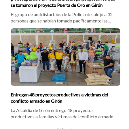
se tomaron el proyecto Puerta de Oro en Girón
El grupo de antidisturbios de la Policía desalojó a 32
personas que se habían tomado pacíficamente las
obras inconclusas del conjunto Puerta de Oro, en
Girón. Los afectados manifestaron que tras ocho años
de espera y promesas de la Constructora Valderrama,
decidieron ingresar al predio con fiducias en mano
para reclamar por las fallas de alcantarillado y el
incremento injustificado en el costo de las viviendas.
¡No paran de revictimizarlos!
Entregan 48 proyectos productivos a víctimas del
conflicto armado en Girón
La Alcaldía de Girón entregó 48 proyectos
productivos a familias víctimas del conflicto armado
con el propósito de fortalecer sus emprendimientos,