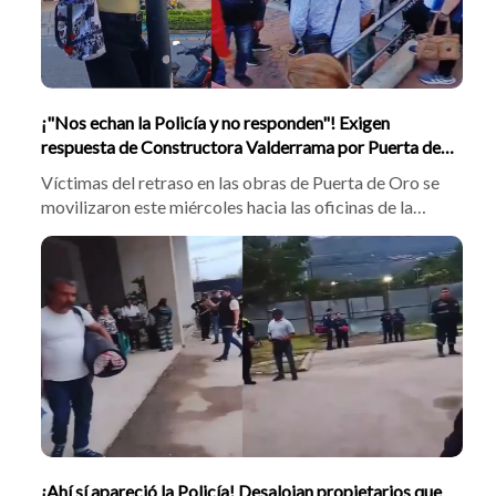
¡"Nos echan la Policía y no responden"! Exigen
respuesta de Constructora Valderrama por Puerta de
Oro
Víctimas del retraso en las obras de Puerta de Oro se
movilizaron este miércoles hacia las oficinas de la
Constructora Valderrama en Sotomayor. La comunidad
exigió la intervención de las autoridades y denunció
que la firma pretende reajustar los precios de venta de
las viviendas ya canceladas.
¡Ahí sí apareció la Policía! Desalojan propietarios que