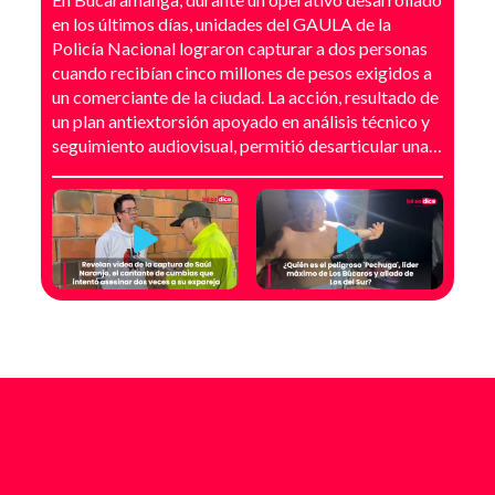
en los últimos días, unidades del GAULA de la
Policía Nacional lograron capturar a dos personas
cuando recibían cinco millones de pesos exigidos a
un comerciante de la ciudad. La acción, resultado de
un plan antiextorsión apoyado en análisis técnico y
seguimiento audiovisual, permitió desarticular una
modalidad de intimidación basada en amenazas
digitales, suplantación de grupos armados y presión
directa sobre establecimientos comerciales. La
investigación no comenzó con la captura, sino con el
temor de un comerciante que empezó a recibir
mensajes y llamadas en las que le exigían dinero a
cambio de no atentar contra su negocio. Las
comunicaciones no eran genéricas: incluían
fotografías recientes de su establecimiento y
advertencias que buscaban generar pánico
inmediato. Según el trabajo judicial, los
responsables se hacían pasar por integrantes de
estructuras armadas como el EGC y el ELN,
utilizando esa falsa identidad para dar credibilidad