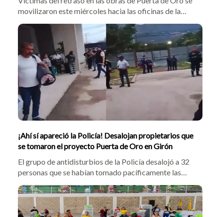
Víctimas del retraso en las obras de Puerta de Oro se
movilizaron este miércoles hacia las oficinas de la
Constructora Valderrama en Sotomayor. La comunidad
exigió la intervención de las autoridades y denunció
que la firma pretende reajustar los precios de venta de
las viviendas ya canceladas.
¡Ahí sí apareció la Policía! Desalojan propietarios que
se tomaron el proyecto Puerta de Oro en Girón
El grupo de antidisturbios de la Policía desalojó a 32
personas que se habían tomado pacíficamente las
obras inconclusas del conjunto Puerta de Oro, en
Girón. Los afectados manifestaron que tras ocho años
de espera y promesas de la Constructora Valderrama,
decidieron ingresar al predio con fiducias en mano