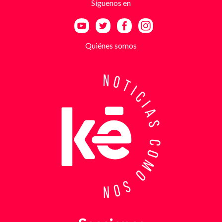
Síguenos en
a las amenazas. Las exigencias económicas variaban
entre uno y cinco millones de pesos, dependiendo de
la supuesta “capacidad de pago” de cada víctima. A
partir de la denuncia, el GAULA activó un plan
Quiénes somos
antiextorsión que se extendió por varios sectores
de Bucaramanga. Durante semanas, los
investigadores revisaron más de 200 cámaras de
seguridad públicas y privadas, además de analizar
cerca de 300 horas de grabaciones, con el objetivo
de reconstruir los movimientos de los sospechosos
y establecer patrones de comportamiento. Ese
seguimiento permitió identificar no solo el punto y
la modalidad de entrega del dinero, sino también la
posible existencia de otras víctimas que habrían
sido contactadas bajo el mismo esquema de
intimidación. Con la información recopilada, se
coordinó el operativo que culminó con la captura en
flagrancia. El procedimiento se realizó en el
momento exacto en que los dos señalados recibían
los cinco millones de pesos producto de la