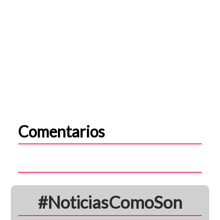
Comentarios
#NoticiasComoSon