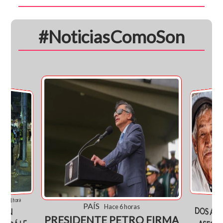
#NoticiasComoSon
PA
Hace 1 hora
PAÍS
Hace 6 horas
DOS AB
ASESIN
DENTRO
IÓN
RA
PRESIDENTE PETRO FIRMA