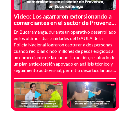
Video: Los agarraron extorsionando a
comerciantes en el sector de Provenza,
Bucaramanga
En Bucaramanga, durante un operativo desarrollado
en los últimos días, unidades del GAULA de la
Policía Nacional lograron capturar a dos personas
cuando recibían cinco millones de pesos exigidos a
un comerciante de la ciudad. La acción, resultado de
un plan antiextorsión apoyado en análisis técnico y
seguimiento audiovisual, permitió desarticular una
modalidad de intimidación basada en amenazas
digitales, suplantación de grupos armados y presión
directa sobre establecimientos comerciales. La
investigación no comenzó con la captura, sino con el
temor de un comerciante que empezó a recibir
mensajes y llamadas en las que le exigían dinero a
cambio de no atentar contra su negocio. Las
comunicaciones no eran genéricas: incluían
fotografías recientes de su establecimiento y