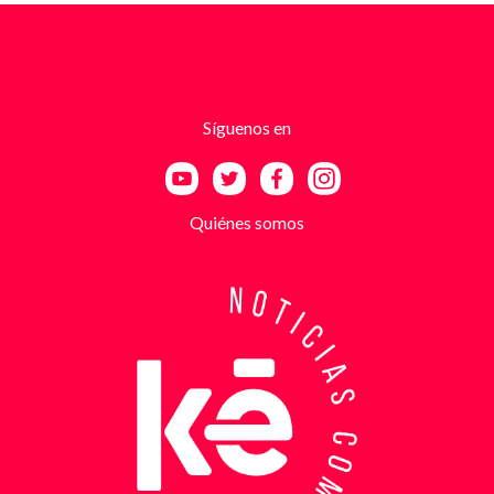
advertencias que buscaban generar pánico
inmediato. Según el trabajo judicial, los
responsables se hacían pasar por integrantes de
estructuras armadas como el EGC y el ELN,
utilizando esa falsa identidad para dar credibilidad
Síguenos en
a las amenazas. Las exigencias económicas variaban
entre uno y cinco millones de pesos, dependiendo de
la supuesta “capacidad de pago” de cada víctima. A
partir de la denuncia, el GAULA activó un plan
Quiénes somos
antiextorsión que se extendió por varios sectores
de Bucaramanga. Durante semanas, los
investigadores revisaron más de 200 cámaras de
seguridad públicas y privadas, además de analizar
cerca de 300 horas de grabaciones, con el objetivo
de reconstruir los movimientos de los sospechosos
y establecer patrones de comportamiento. Ese
seguimiento permitió identificar no solo el punto y
la modalidad de entrega del dinero, sino también la
posible existencia de otras víctimas que habrían
sido contactadas bajo el mismo esquema de