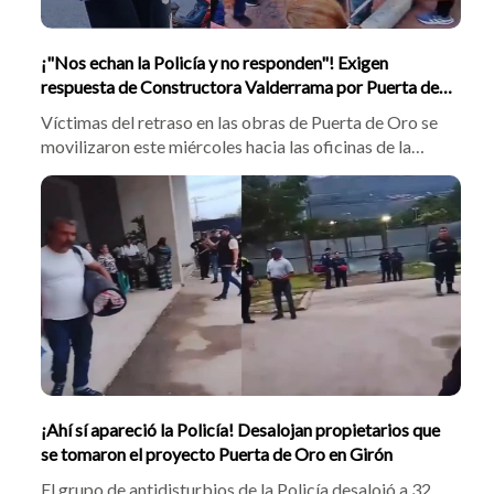
¡"Nos echan la Policía y no responden"! Exigen
respuesta de Constructora Valderrama por Puerta de
Oro
Víctimas del retraso en las obras de Puerta de Oro se
movilizaron este miércoles hacia las oficinas de la
Constructora Valderrama en Sotomayor. La comunidad
exigió la intervención de las autoridades y denunció
que la firma pretende reajustar los precios de venta de
las viviendas ya canceladas.
¡Ahí sí apareció la Policía! Desalojan propietarios que
se tomaron el proyecto Puerta de Oro en Girón
El grupo de antidisturbios de la Policía desalojó a 32