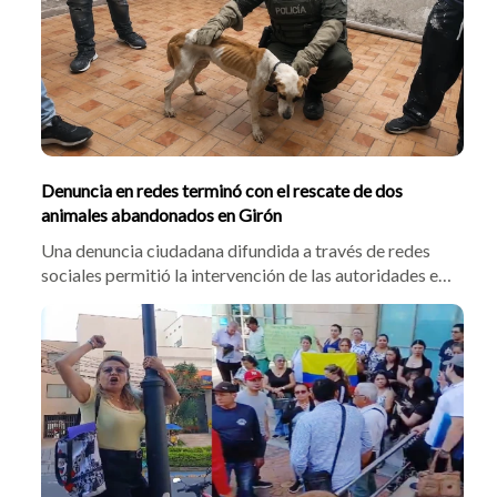
Denuncia en redes terminó con el rescate de dos
animales abandonados en Girón
Una denuncia ciudadana difundida a través de redes
sociales permitió la intervención de las autoridades en
una vivienda del barrio El Poblado, en Girón, donde
fueron hallados un perro y un gato que, al parecer,
habían sido abandonados por sus cuidadores.