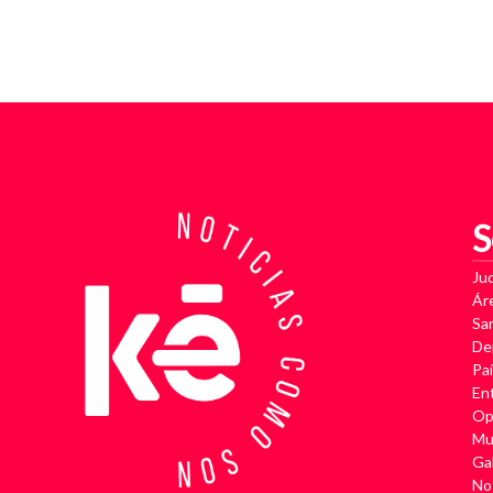
S
Jud
Ár
Sa
De
Pa
En
Op
Mu
Gal
No