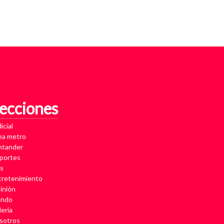
ecciones
icial
ea metro
ntander
portes
ís
tretenimiento
inión
ndo
ería
sotros