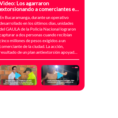
Video: Los agarraron
extorsionando a comerciantes en
el sector de Provenza,
En Bucaramanga, durante un operativo
Bucaramanga
desarrollado en los últimos días, unidades
del GAULA de la Policía Nacional lograron
capturar a dos personas cuando recibían
cinco millones de pesos exigidos a un
comerciante de la ciudad. La acción,
resultado de un plan antiextorsión apoyado
en análisis técnico y seguimiento
audiovisual, permitió desarticular una
modalidad de intimidación basada en
amenazas digitales, suplantación de grupos
armados y presión directa sobre
establecimientos comerciales. La
investigación no comenzó con la captura,
sino con el temor de un comerciante que
empezó a recibir mensajes y llamadas en las
que le exigían dinero a cambio de no atentar
contra su negocio. Las comunicaciones no