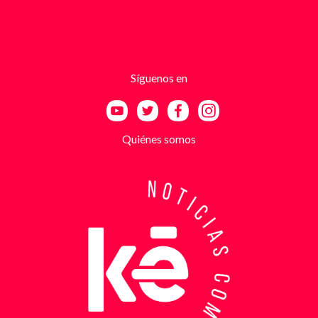
advertencias que buscaban generar pánico
inmediato. Según el trabajo judicial, los
responsables se hacían pasar por integrantes de
estructuras armadas como el EGC y el ELN,
utilizando esa falsa identidad para dar credibilidad
Síguenos en
a las amenazas. Las exigencias económicas variaban
entre uno y cinco millones de pesos, dependiendo de
la supuesta “capacidad de pago” de cada víctima. A
partir de la denuncia, el GAULA activó un plan
Quiénes somos
antiextorsión que se extendió por varios sectores
de Bucaramanga. Durante semanas, los
investigadores revisaron más de 200 cámaras de
seguridad públicas y privadas, además de analizar
cerca de 300 horas de grabaciones, con el objetivo
de reconstruir los movimientos de los sospechosos
y establecer patrones de comportamiento. Ese
seguimiento permitió identificar no solo el punto y
la modalidad de entrega del dinero, sino también la
posible existencia de otras víctimas que habrían
sido contactadas bajo el mismo esquema de
intimidación. Con la información recopilada, se