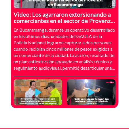
Video: Los agarraron extorsionando a
comerciantes en el sector de Provenza,
Bucaramanga
En Bucaramanga, durante un operativo desarrollado
en los últimos días, unidades del GAULA de la
Policía Nacional lograron capturar a dos personas
cuando recibían cinco millones de pesos exigidos a
un comerciante de la ciudad. La acción, resultado de
un plan antiextorsión apoyado en análisis técnico y
seguimiento audiovisual, permitió desarticular una
modalidad de intimidación basada en amenazas
digitales, suplantación de grupos armados y presión
directa sobre establecimientos comerciales. La
investigación no comenzó con la captura, sino con el
temor de un comerciante que empezó a recibir
mensajes y llamadas en las que le exigían dinero a
cambio de no atentar contra su negocio. Las
comunicaciones no eran genéricas: incluían
fotografías recientes de su establecimiento y