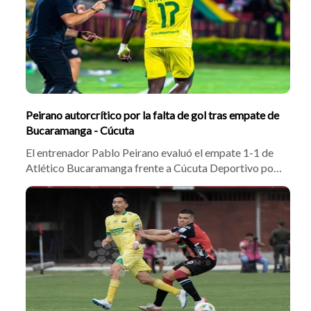
Peirano autorcrítico por la falta de gol tras empate de
Bucaramanga - Cúcuta
El entrenador Pablo Peirano evaluó el empate 1-1 de
Atlético Bucaramanga frente a Cúcuta Deportivo por
la tercera fecha de la liga. Pese al gol de Emerson
Batalla tras el tanto inicial de Jaime Peralta, el DT
criticó la falta de definición en la segunda mitad y
confirmó que busca sumar un nuevo delantero al
plantel.