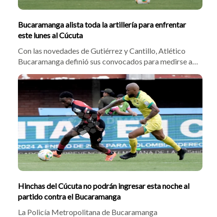
Bucaramanga alista toda la artillería para enfrentar
este lunes al Cúcuta
Con las novedades de Gutiérrez y Cantillo, Atlético
Bucaramanga definió sus convocados para medirse al
Cúcuta Deportivo de Richard Páez. El plantel 'canario'
marcha invicto, pero jugadores como Flores y Batalla
reconocen que deben corregir la falta de gol para
ganar el clásico regional.
Hinchas del Cúcuta no podrán ingresar esta noche al
partido contra el Bucaramanga
La Policía Metropolitana de Bucaramanga