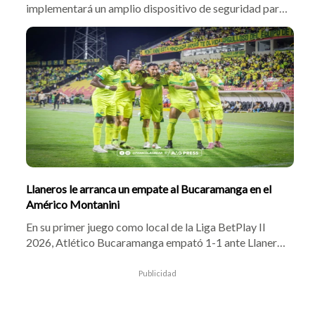
implementará un amplio dispositivo de seguridad para
el partido entre Atlético Bucaramanga y Cúcuta
Deportivo. Habrá controles dentro y fuera del estadio,
patrullajes y vigilancia permanente, además de la
prohibición del ingreso de hinchada visitante.
Llaneros le arranca un empate al Bucaramanga en el
Américo Montanini
En su primer juego como local de la Liga BetPlay II
2026, Atlético Bucaramanga empató 1-1 ante Llaneros
en el estadio Américo Montanini. Tras un dominio
inicial de la visita y la lesión de Omar Albornoz, Fabián
Publicidad
Sambueza adelantó al Leopardo al minuto 54, pero
Francisco Meza igualó de cabeza al 68 para dejar el