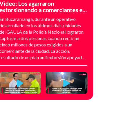
Video: Los agarraron
extorsionando a comerciantes en
el sector de Provenza,
En Bucaramanga, durante un operativo
Bucaramanga
desarrollado en los últimos días, unidades
del GAULA de la Policía Nacional lograron
capturar a dos personas cuando recibían
cinco millones de pesos exigidos a un
comerciante de la ciudad. La acción,
resultado de un plan antiextorsión apoyado
en análisis técnico y seguimiento
audiovisual, permitió desarticular una
modalidad de intimidación basada en
amenazas digitales, suplantación de grupos
armados y presión directa sobre
establecimientos comerciales. La
investigación no comenzó con la captura,
sino con el temor de un comerciante que
empezó a recibir mensajes y llamadas en las
que le exigían dinero a cambio de no atentar
contra su negocio. Las comunicaciones no