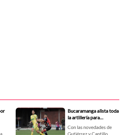
por
Bucaramanga alista toda
la artillería para
nga
enfrentar este lunes al
Con las novedades de
Cúcuta
pate
Gutiérrez y Cantillo,