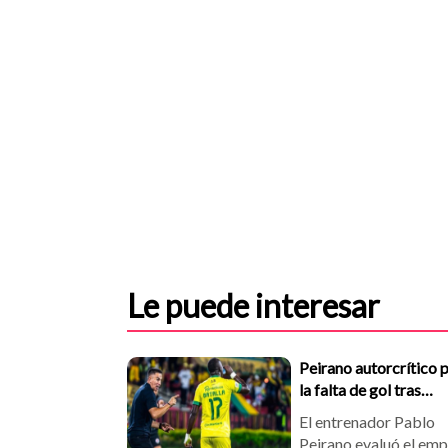
Le puede interesar
Peirano autorcrítico 
la falta de gol tras
empate de Bucarama
El entrenador Pablo
- Cúcuta
Peirano evaluó el em