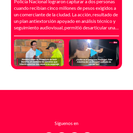
Policía Nacional lograron capturar a dos personas
cuando recibían cinco millones de pesos exigidos a
un comerciante de la ciudad. La acción, resultado de
un plan antiextorsión apoyado en análisis técnico y
seguimiento audiovisual, permitió desarticular una
modalidad de intimidación basada en amenazas
digitales, suplantación de grupos armados y presión
directa sobre establecimientos comerciales. La
investigación no comenzó con la captura, sino con el
temor de un comerciante que empezó a recibir
mensajes y llamadas en las que le exigían dinero a
cambio de no atentar contra su negocio. Las
comunicaciones no eran genéricas: incluían
fotografías recientes de su establecimiento y
advertencias que buscaban generar pánico
inmediato. Según el trabajo judicial, los
responsables se hacían pasar por integrantes de
estructuras armadas como el EGC y el ELN,
utilizando esa falsa identidad para dar credibilidad
Síguenos en
a las amenazas. Las exigencias económicas variaban
entre uno y cinco millones de pesos, dependiendo de