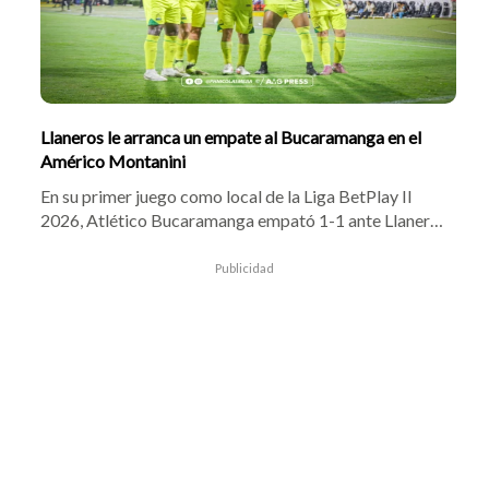
Llaneros le arranca un empate al Bucaramanga en el
Américo Montanini
En su primer juego como local de la Liga BetPlay II
2026, Atlético Bucaramanga empató 1-1 ante Llaneros
en el estadio Américo Montanini. Tras un dominio
inicial de la visita y la lesión de Omar Albornoz, Fabián
Publicidad
Sambueza adelantó al Leopardo al minuto 54, pero
Francisco Meza igualó de cabeza al 68 para dejar el
marcador tablas.