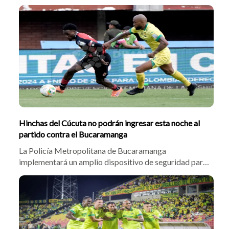
Cúcuta Deportivo de Richard Páez. El plantel 'canario'
marcha invicto, pero jugadores como Flores y Batalla
reconocen que deben corregir la falta de gol para
ganar el clásico regional.
Hinchas del Cúcuta no podrán ingresar esta noche al
partido contra el Bucaramanga
La Policía Metropolitana de Bucaramanga
implementará un amplio dispositivo de seguridad para
el partido entre Atlético Bucaramanga y Cúcuta
Deportivo. Habrá controles dentro y fuera del estadio,
patrullajes y vigilancia permanente, además de la
prohibición del ingreso de hinchada visitante.