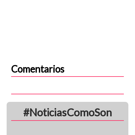
Comentarios
#NoticiasComoSon