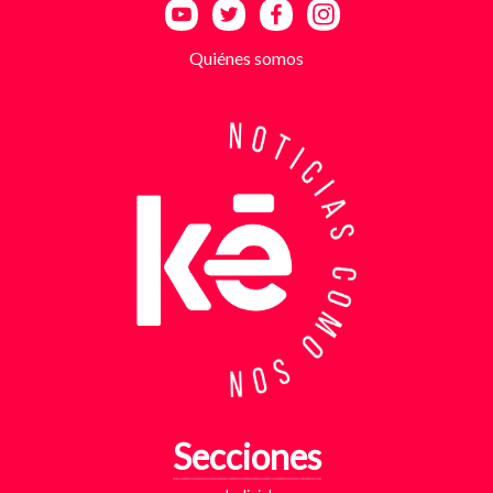
la supuesta “capacidad de pago” de cada víctima. A
partir de la denuncia, el GAULA activó un plan
Quiénes somos
antiextorsión que se extendió por varios sectores
de Bucaramanga. Durante semanas, los
investigadores revisaron más de 200 cámaras de
seguridad públicas y privadas, además de analizar
cerca de 300 horas de grabaciones, con el objetivo
de reconstruir los movimientos de los sospechosos
y establecer patrones de comportamiento. Ese
seguimiento permitió identificar no solo el punto y
la modalidad de entrega del dinero, sino también la
posible existencia de otras víctimas que habrían
sido contactadas bajo el mismo esquema de
intimidación. Con la información recopilada, se
coordinó el operativo que culminó con la captura en
flagrancia. El procedimiento se realizó en el
momento exacto en que los dos señalados recibían
los cinco millones de pesos producto de la
Secciones
extorsión. En su poder fueron hallados varios
elementos que ahora hacen parte del proceso