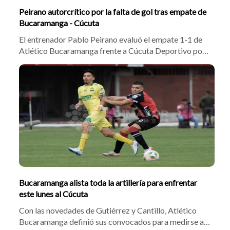
Peirano autorcrítico por la falta de gol tras empate de
Bucaramanga - Cúcuta
El entrenador Pablo Peirano evaluó el empate 1-1 de
Atlético Bucaramanga frente a Cúcuta Deportivo por
la tercera fecha de la liga. Pese al gol de Emerson
Batalla tras el tanto inicial de Jaime Peralta, el DT
criticó la falta de definición en la segunda mitad y
confirmó que busca sumar un nuevo delantero al
plantel.
Bucaramanga alista toda la artillería para enfrentar
este lunes al Cúcuta
Con las novedades de Gutiérrez y Cantillo, Atlético
Bucaramanga definió sus convocados para medirse al