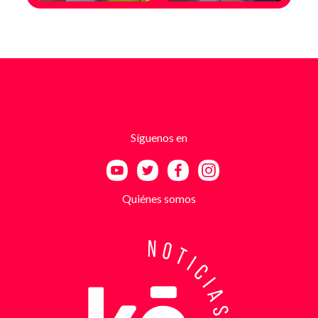
mensajes y llamadas en las que le exigían dinero a
cambio de no atentar contra su negocio. Las
comunicaciones no eran genéricas: incluían
fotografías recientes de su establecimiento y
advertencias que buscaban generar pánico
inmediato. Según el trabajo judicial, los
responsables se hacían pasar por integrantes de
estructuras armadas como el EGC y el ELN,
utilizando esa falsa identidad para dar credibilidad
Síguenos en
a las amenazas. Las exigencias económicas variaban
entre uno y cinco millones de pesos, dependiendo de
la supuesta “capacidad de pago” de cada víctima. A
partir de la denuncia, el GAULA activó un plan
Quiénes somos
antiextorsión que se extendió por varios sectores
de Bucaramanga. Durante semanas, los
investigadores revisaron más de 200 cámaras de
seguridad públicas y privadas, además de analizar
cerca de 300 horas de grabaciones, con el objetivo
de reconstruir los movimientos de los sospechosos
y establecer patrones de comportamiento. Ese
seguimiento permitió identificar no solo el punto y