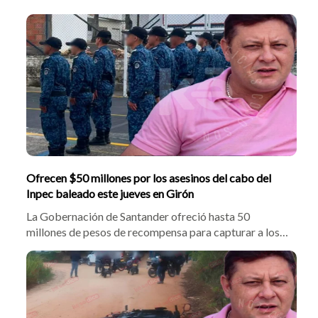
Ofrecen $50 millones por los asesinos del cabo del
Inpec baleado este jueves en Girón
La Gobernación de Santander ofreció hasta 50
millones de pesos de recompensa para capturar a los
responsables del asesinato del cabo Efraín Quesada
Urrego. El funcionario del Inpec fue atacado cuando
iba a laborar en Palogordo. El secretario Óscar
Hernández pidió el apoyo de las autoridades.