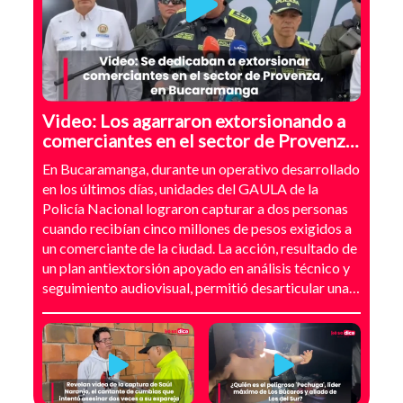
Video: Los agarraron extorsionando a
comerciantes en el sector de Provenza,
Bucaramanga
En Bucaramanga, durante un operativo desarrollado
en los últimos días, unidades del GAULA de la
Policía Nacional lograron capturar a dos personas
cuando recibían cinco millones de pesos exigidos a
un comerciante de la ciudad. La acción, resultado de
un plan antiextorsión apoyado en análisis técnico y
seguimiento audiovisual, permitió desarticular una
modalidad de intimidación basada en amenazas
digitales, suplantación de grupos armados y presión
directa sobre establecimientos comerciales. La
investigación no comenzó con la captura, sino con el
temor de un comerciante que empezó a recibir