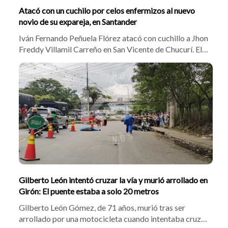
Atacó con un cuchilo por celos enfermizos al nuevo
novio de su expareja, en Santander
Iván Fernando Peñuela Flórez atacó con cuchillo a Jhon
Freddy Villamil Carreño en San Vicente de Chucurí. El
móvil del crimen fue el rechazo a la ruptura con su
expareja, Lisbeth Lorena García Amaya. La rápida
atención médica salvó a la víctima y Peñuela Flórez fue
enviado a la cárcel.
Gilberto León intentó cruzar la vía y murió arrollado en
Girón: El puente estaba a solo 20 metros
Gilberto León Gómez, de 71 años, murió tras ser
arrollado por una motocicleta cuando intentaba cruzar