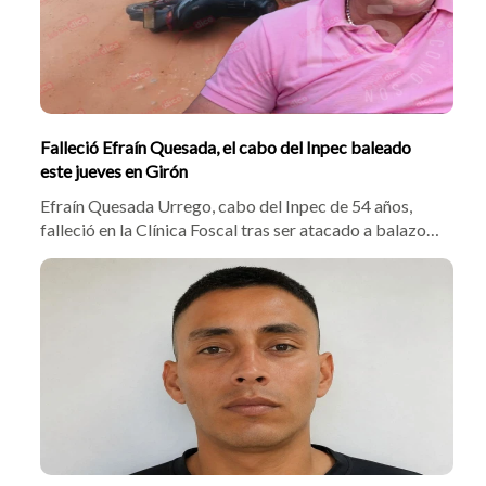
Falleció Efraín Quesada, el cabo del Inpec baleado
este jueves en Girón
Efraín Quesada Urrego, cabo del Inpec de 54 años,
falleció en la Clínica Foscal tras ser atacado a balazos
por motociclistas en Girón. El crimen ocurrió a 600
metros de la Cárcel de Palogordo. Autoridades
investigan si el homicidio se vincula a amenazas de 'Los
Costeños'.