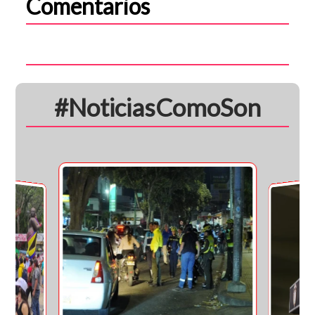
Comentarios
#NoticiasComoSon