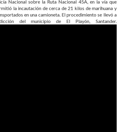
icía Nacional sobre la Ruta Nacional 45A, en la vía que
itió la incautación de cerca de 21 kilos de marihuana y
ransportados en una camioneta. El procedimiento se llevó a
icción del municipio de El Playón, Santander.