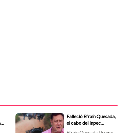
Falleció Efraín Quesada,
cabo
el cabo del Inpec
e
baleado este jueves en
Efraín Quesada Urrego,