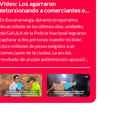
Video: Los agarraron
extorsionando a comerciantes en
el sector de Provenza,
En Bucaramanga, durante un operativo
Bucaramanga
desarrollado en los últimos días, unidades
del GAULA de la Policía Nacional lograron
capturar a dos personas cuando recibían
cinco millones de pesos exigidos a un
comerciante de la ciudad. La acción,
resultado de un plan antiextorsión apoyado
en análisis técnico y seguimiento
audiovisual, permitió desarticular una
modalidad de intimidación basada en
amenazas digitales, suplantación de grupos
armados y presión directa sobre
establecimientos comerciales. La
investigación no comenzó con la captura,
sino con el temor de un comerciante que
empezó a recibir mensajes y llamadas en las
que le exigían dinero a cambio de no atentar
contra su negocio. Las comunicaciones no