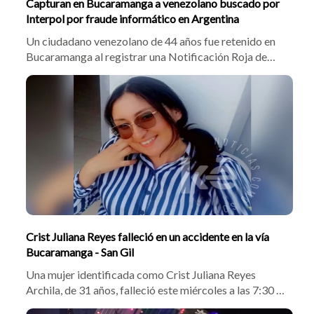
Capturan en Bucaramanga a venezolano buscado por
Interpol por fraude informático en Argentina
Un ciudadano venezolano de 44 años fue retenido en
Bucaramanga al registrar una Notificación Roja de
Interpol por defraudación informática en Argentina. El
coronel Harvey Augusto Silva informó que el operativo
en un bus de la ruta Cúcuta-Medellín se logró en
coordinación con Migración Colombia.
Crist Juliana Reyes falleció en un accidente en la vía
Bucaramanga - San Gil
Una mujer identificada como Crist Juliana Reyes
Archila, de 31 años, falleció este miércoles a las 7:30 a.
m. tras un accidente de tránsito en el kilómetro 3+200