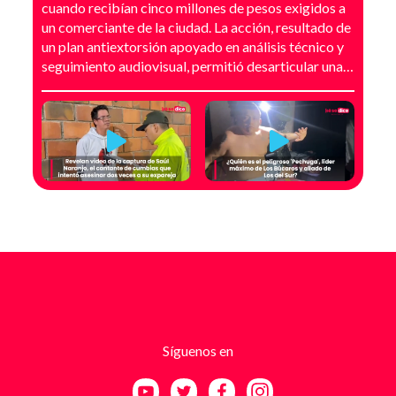
cuando recibían cinco millones de pesos exigidos a
un comerciante de la ciudad. La acción, resultado de
un plan antiextorsión apoyado en análisis técnico y
seguimiento audiovisual, permitió desarticular una
modalidad de intimidación basada en amenazas
digitales, suplantación de grupos armados y presión
directa sobre establecimientos comerciales. La
investigación no comenzó con la captura, sino con el
temor de un comerciante que empezó a recibir
mensajes y llamadas en las que le exigían dinero a
cambio de no atentar contra su negocio. Las
comunicaciones no eran genéricas: incluían
fotografías recientes de su establecimiento y
advertencias que buscaban generar pánico
inmediato. Según el trabajo judicial, los
responsables se hacían pasar por integrantes de
estructuras armadas como el EGC y el ELN,
utilizando esa falsa identidad para dar credibilidad
Síguenos en
a las amenazas. Las exigencias económicas variaban
entre uno y cinco millones de pesos, dependiendo de