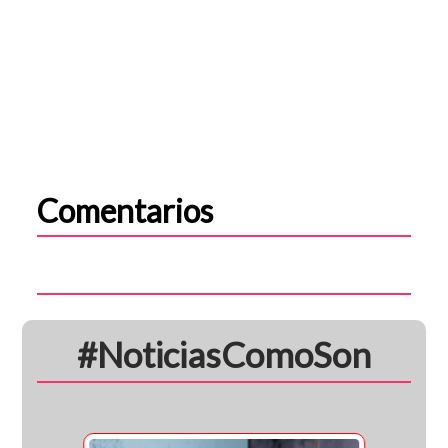
Comentarios
#NoticiasComoSon