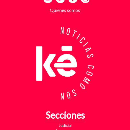
la supuesta “capacidad de pago” de cada víctima. A
partir de la denuncia, el GAULA activó un plan
Quiénes somos
antiextorsión que se extendió por varios sectores
de Bucaramanga. Durante semanas, los
investigadores revisaron más de 200 cámaras de
seguridad públicas y privadas, además de analizar
cerca de 300 horas de grabaciones, con el objetivo
de reconstruir los movimientos de los sospechosos
y establecer patrones de comportamiento. Ese
seguimiento permitió identificar no solo el punto y
la modalidad de entrega del dinero, sino también la
posible existencia de otras víctimas que habrían
sido contactadas bajo el mismo esquema de
intimidación. Con la información recopilada, se
coordinó el operativo que culminó con la captura en
flagrancia. El procedimiento se realizó en el
momento exacto en que los dos señalados recibían
los cinco millones de pesos producto de la
Secciones
extorsión. En su poder fueron hallados varios
elementos que ahora hacen parte del proceso
Judicial
judicial, entre ellos una motocicleta utilizada para