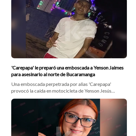
de la vía San Gil - Bucaramanga. La víctima cayó a la vía
tras chocar en su motocicleta contra otro vehículo de
dos ruedas y posteriormente fue embestida por una
camionet
'Carepapa' le preparó una emboscada a Yenson Jaimes
para asesinarlo al norte de Bucaramanga
Una emboscada perpetrada por alias 'Carepapa'
provocó la caída en motocicleta de Yenson Jesús
Andrey Jaimes Meza y su primo de 17 años en la vía a
Matanza. Una vez en el suelo, la víctima recibió una
puñalada mortal en el pecho por parte del agresor,
falleciendo a los pocos minutos de ingresar al Hospital
Local del Norte.