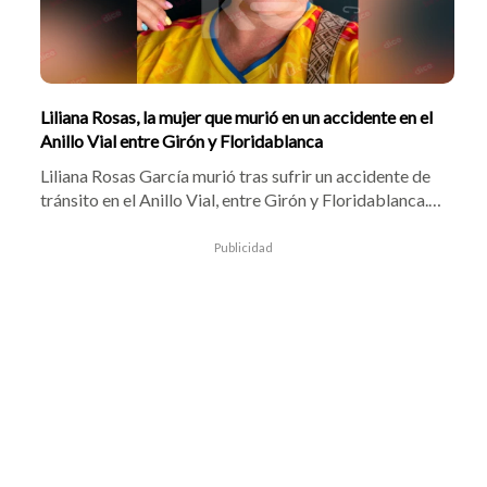
Liliana Rosas, la mujer que murió en un accidente en el
Anillo Vial entre Girón y Floridablanca
Liliana Rosas García murió tras sufrir un accidente de
tránsito en el Anillo Vial, entre Girón y Floridablanca.
La motociclista habría perdido el control del vehículo y
chocó contra un árbol del separador. Aunque fue
Publicidad
trasladada a un centro asistencial, falleció por la
gravedad de las heridas.