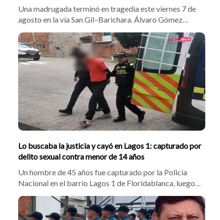
Una madrugada terminó en tragedia este viernes 7 de
agosto en la vía San Gil–Barichara. Álvaro Gómez
Remolina, un adulto mayor, murió horas después de
resultar gravemente herido tras ser presuntamente
arrollado por una motocicleta en el sector conocido
como La Recta, poco después de las 5:30 de la mañana.
Lo buscaba la justicia y cayó en Lagos 1: capturado por
delito sexual contra menor de 14 años
Un hombre de 45 años fue capturado por la Policía
Nacional en el barrio Lagos 1 de Floridablanca, luego
de que una verificación de antecedentes revelara que
tenía una orden judicial vigente para cumplir condena
por el delito de acceso carnal violento con menor de 14