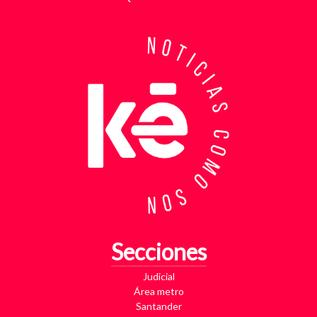
antiextorsión que se extendió por varios sectores
de Bucaramanga. Durante semanas, los
investigadores revisaron más de 200 cámaras de
seguridad públicas y privadas, además de analizar
cerca de 300 horas de grabaciones, con el objetivo
de reconstruir los movimientos de los sospechosos
y establecer patrones de comportamiento. Ese
seguimiento permitió identificar no solo el punto y
la modalidad de entrega del dinero, sino también la
posible existencia de otras víctimas que habrían
sido contactadas bajo el mismo esquema de
intimidación. Con la información recopilada, se
coordinó el operativo que culminó con la captura en
flagrancia. El procedimiento se realizó en el
momento exacto en que los dos señalados recibían
los cinco millones de pesos producto de la
Secciones
extorsión. En su poder fueron hallados varios
elementos que ahora hacen parte del proceso
Judicial
judicial, entre ellos una motocicleta utilizada para
Área metro
los desplazamientos, dos teléfonos celulares y
Santander
panfletos extorsivos presuntamente empleados