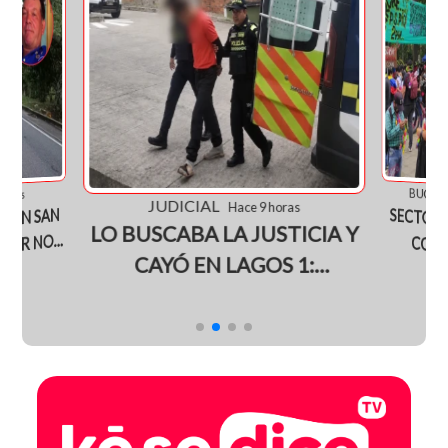
BUCA
9 horas
JUDICIAL
Hace 9 horas
E EN SAN
SECTOR
CONV
CONCEN
PARQUE 
LO BUSCABA LA JUSTICIA Y
AYOR NO
CAYÓ EN LAGOS 1:
 HERIDAS
PELLADO
CAPTURADO POR DELITO
SEXUAL CONTRA MENOR
DE 14 AÑOS