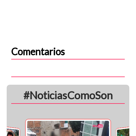
Comentarios
#NoticiasComoSon