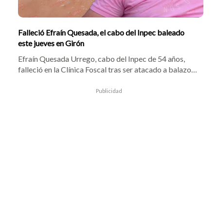
Falleció Efraín Quesada, el cabo del Inpec baleado
este jueves en Girón
Efraín Quesada Urrego, cabo del Inpec de 54 años,
falleció en la Clínica Foscal tras ser atacado a balazos
por motociclistas en Girón. El crimen ocurrió a 600
metros de la Cárcel de Palogordo. Autoridades
Publicidad
investigan si el homicidio se vincula a amenazas de 'Los
Costeños'.