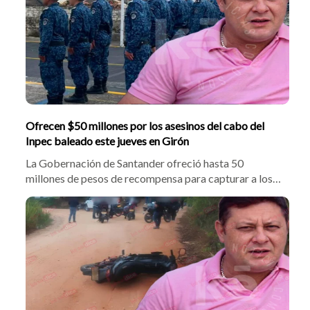
años.
Ofrecen $50 millones por los asesinos del cabo del
Inpec baleado este jueves en Girón
La Gobernación de Santander ofreció hasta 50
millones de pesos de recompensa para capturar a los
responsables del asesinato del cabo Efraín Quesada
Urrego. El funcionario del Inpec fue atacado cuando
iba a laborar en Palogordo. El secretario Óscar
Hernández pidió el apoyo de las autoridades.