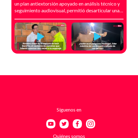
un plan antiextorsión apoyado en análisis técnico y
seguimiento audiovisual, permitió desarticular una
modalidad de intimidación basada en amenazas
digitales, suplantación de grupos armados y presión
directa sobre establecimientos comerciales. La
investigación no comenzó con la captura, sino con el
temor de un comerciante que empezó a recibir
mensajes y llamadas en las que le exigían dinero a
cambio de no atentar contra su negocio. Las
comunicaciones no eran genéricas: incluían
fotografías recientes de su establecimiento y
advertencias que buscaban generar pánico
inmediato. Según el trabajo judicial, los
responsables se hacían pasar por integrantes de
estructuras armadas como el EGC y el ELN,
utilizando esa falsa identidad para dar credibilidad
Síguenos en
a las amenazas. Las exigencias económicas variaban
entre uno y cinco millones de pesos, dependiendo de
la supuesta “capacidad de pago” de cada víctima. A
partir de la denuncia, el GAULA activó un plan
Quiénes somos