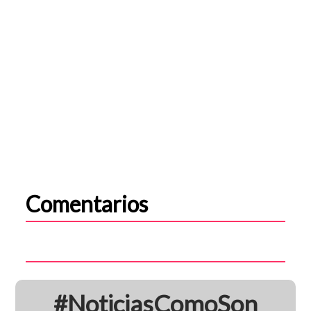
Comentarios
#NoticiasComoSon