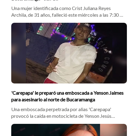
Una mujer identificada como Crist Juliana Reyes
Archila, de 31 años, falleció este miércoles a las 7:30 a.
m. tras un accidente de tránsito en el kilómetro 3+200
de la vía San Gil - Bucaramanga. La víctima cayó a la vía
tras chocar en su motocicleta contra otro vehículo de
dos ruedas y posteriormente fue embestida por una
camionet
'Carepapa' le preparó una emboscada a Yenson Jaimes
para asesinarlo al norte de Bucaramanga
Una emboscada perpetrada por alias 'Carepapa'
provocó la caída en motocicleta de Yenson Jesús
Andrey Jaimes Meza y su primo de 17 años en la vía a
Matanza. Una vez en el suelo, la víctima recibió una
puñalada mortal en el pecho por parte del agresor,