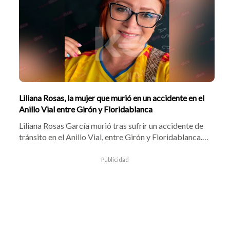
falleciendo a los pocos minutos de ingresar al Hospital
Local del Norte.
Liliana Rosas, la mujer que murió en un accidente en el
Anillo Vial entre Girón y Floridablanca
Liliana Rosas García murió tras sufrir un accidente de
tránsito en el Anillo Vial, entre Girón y Floridablanca.
La motociclista habría perdido el control del vehículo y
chocó contra un árbol del separador. Aunque fue
Publicidad
trasladada a un centro asistencial, falleció por la
gravedad de las heridas.