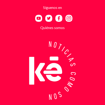
utilizando esa falsa identidad para dar credibilidad
Síguenos en
a las amenazas. Las exigencias económicas variaban
entre uno y cinco millones de pesos, dependiendo de
la supuesta “capacidad de pago” de cada víctima. A
partir de la denuncia, el GAULA activó un plan
Quiénes somos
antiextorsión que se extendió por varios sectores
de Bucaramanga. Durante semanas, los
investigadores revisaron más de 200 cámaras de
seguridad públicas y privadas, además de analizar
cerca de 300 horas de grabaciones, con el objetivo
de reconstruir los movimientos de los sospechosos
y establecer patrones de comportamiento. Ese
seguimiento permitió identificar no solo el punto y
la modalidad de entrega del dinero, sino también la
posible existencia de otras víctimas que habrían
sido contactadas bajo el mismo esquema de
intimidación. Con la información recopilada, se
coordinó el operativo que culminó con la captura en
flagrancia. El procedimiento se realizó en el
momento exacto en que los dos señalados recibían