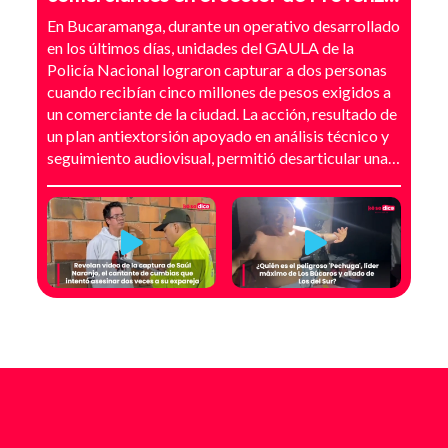
Bucaramanga
En Bucaramanga, durante un operativo desarrollado
en los últimos días, unidades del GAULA de la
Policía Nacional lograron capturar a dos personas
cuando recibían cinco millones de pesos exigidos a
un comerciante de la ciudad. La acción, resultado de
un plan antiextorsión apoyado en análisis técnico y
seguimiento audiovisual, permitió desarticular una
modalidad de intimidación basada en amenazas
digitales, suplantación de grupos armados y presión
directa sobre establecimientos comerciales. La
investigación no comenzó con la captura, sino con el
temor de un comerciante que empezó a recibir
mensajes y llamadas en las que le exigían dinero a
cambio de no atentar contra su negocio. Las
comunicaciones no eran genéricas: incluían
fotografías recientes de su establecimiento y
advertencias que buscaban generar pánico
inmediato. Según el trabajo judicial, los
responsables se hacían pasar por integrantes de
estructuras armadas como el EGC y el ELN,