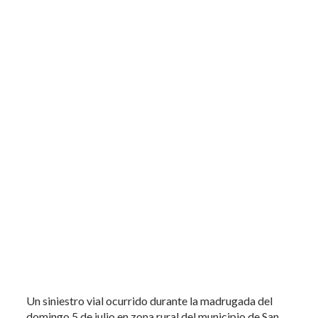
Un siniestro vial ocurrido durante la madrugada del
domingo 5 de julio en zona rural del municipio de San