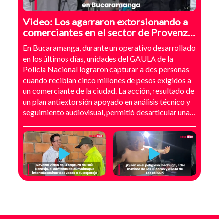
Video: Los agarraron extorsionando a
comerciantes en el sector de Provenza,
Bucaramanga
En Bucaramanga, durante un operativo desarrollado
en los últimos días, unidades del GAULA de la
Policía Nacional lograron capturar a dos personas
cuando recibían cinco millones de pesos exigidos a
un comerciante de la ciudad. La acción, resultado de
un plan antiextorsión apoyado en análisis técnico y
seguimiento audiovisual, permitió desarticular una
modalidad de intimidación basada en amenazas
digitales, suplantación de grupos armados y presión
directa sobre establecimientos comerciales. La
investigación no comenzó con la captura, sino con el
temor de un comerciante que empezó a recibir
mensajes y llamadas en las que le exigían dinero a
cambio de no atentar contra su negocio. Las
comunicaciones no eran genéricas: incluían
fotografías recientes de su establecimiento y