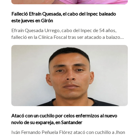
Falleció Efraín Quesada, el cabo del Inpec baleado
este jueves en Girón
Efraín Quesada Urrego, cabo del Inpec de 54 años,
falleció en la Clínica Foscal tras ser atacado a balazos
por motociclistas en Girón. El crimen ocurrió a 600
metros de la Cárcel de Palogordo. Autoridades
investigan si el homicidio se vincula a amenazas de 'Los
Costeños'.
Atacó con un cuchilo por celos enfermizos al nuevo
novio de su expareja, en Santander
Iván Fernando Peñuela Flórez atacó con cuchillo a Jhon