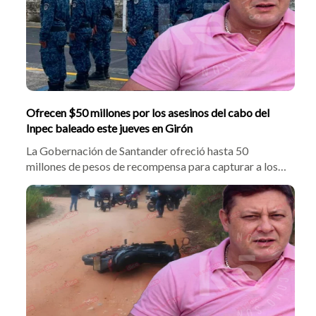
Ofrecen $50 millones por los asesinos del cabo del
Inpec baleado este jueves en Girón
La Gobernación de Santander ofreció hasta 50
millones de pesos de recompensa para capturar a los
responsables del asesinato del cabo Efraín Quesada
Urrego. El funcionario del Inpec fue atacado cuando
iba a laborar en Palogordo. El secretario Óscar
Hernández pidió el apoyo de las autoridades.