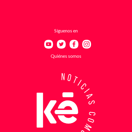
advertencias que buscaban generar pánico
inmediato. Según el trabajo judicial, los
responsables se hacían pasar por integrantes de
estructuras armadas como el EGC y el ELN,
utilizando esa falsa identidad para dar credibilidad
Síguenos en
a las amenazas. Las exigencias económicas variaban
entre uno y cinco millones de pesos, dependiendo de
la supuesta “capacidad de pago” de cada víctima. A
partir de la denuncia, el GAULA activó un plan
Quiénes somos
antiextorsión que se extendió por varios sectores
de Bucaramanga. Durante semanas, los
investigadores revisaron más de 200 cámaras de
seguridad públicas y privadas, además de analizar
cerca de 300 horas de grabaciones, con el objetivo
de reconstruir los movimientos de los sospechosos
y establecer patrones de comportamiento. Ese
seguimiento permitió identificar no solo el punto y
la modalidad de entrega del dinero, sino también la
posible existencia de otras víctimas que habrían
sido contactadas bajo el mismo esquema de
intimidación. Con la información recopilada, se