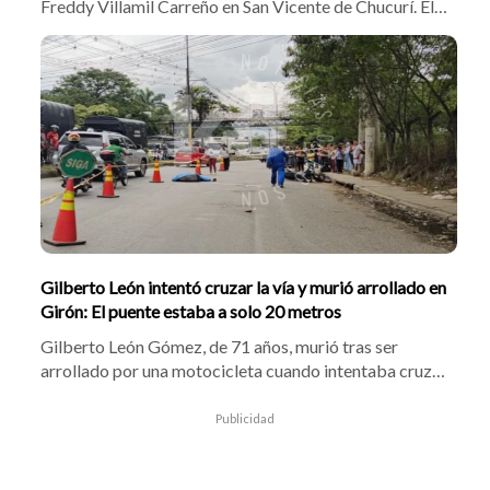
Freddy Villamil Carreño en San Vicente de Chucurí. El
móvil del crimen fue el rechazo a la ruptura con su
expareja, Lisbeth Lorena García Amaya. La rápida
atención médica salvó a la víctima y Peñuela Flórez fue
enviado a la cárcel.
Gilberto León intentó cruzar la vía y murió arrollado en
Girón: El puente estaba a solo 20 metros
Gilberto León Gómez, de 71 años, murió tras ser
arrollado por una motocicleta cuando intentaba cruzar
la vía entre Girón y Chimitá, frente a la entrada de El
Palenque. El motociclista resultó herido y las
Publicidad
autoridades investigan las causas del accidente.