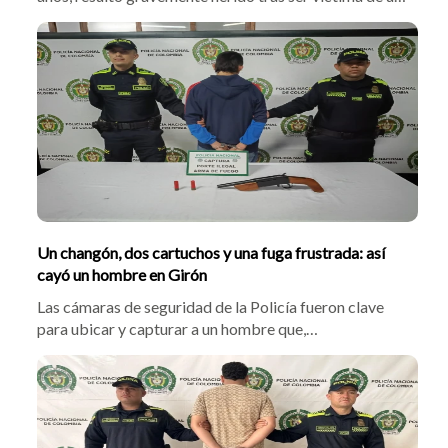
atentado con arma de fuego en la vereda Palogordo de
Girón. Dos hombres en motocicleta lo interceptaron a
600 metros de la entrada de la cárcel y le dispararon en
dos ocasiones
Un changón, dos cartuchos y una fuga frustrada: así
cayó un hombre en Girón
Las cámaras de seguridad de la Policía fueron clave
para ubicar y capturar a un hombre que,
presuntamente, caminaba armado por las calles de
Girón. Tras intentar escapar de los uniformados, fue
interceptado con una escopeta tipo changón y dos
cartuchos en su poder.