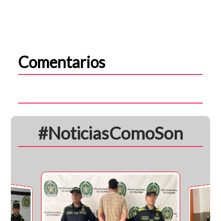
Comentarios
#NoticiasComoSon