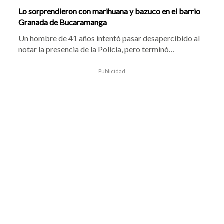
Lo sorprendieron con marihuana y bazuco en el barrio
Granada de Bucaramanga
Un hombre de 41 años intentó pasar desapercibido al
notar la presencia de la Policía, pero terminó
capturado en el barrio Granada de Bucaramanga.
Según las autoridades, durante el procedimiento le
Publicidad
encontraron cocaína y una bolsa con marihuana que
habría arrojado para evitar ser descubierto.