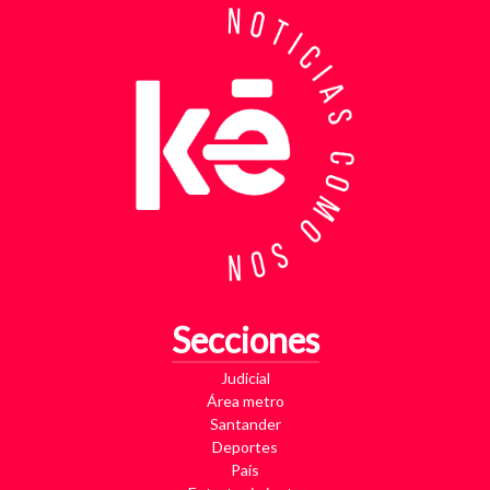
investigadores revisaron más de 200 cámaras de
seguridad públicas y privadas, además de analizar
cerca de 300 horas de grabaciones, con el objetivo
de reconstruir los movimientos de los sospechosos
y establecer patrones de comportamiento. Ese
seguimiento permitió identificar no solo el punto y
la modalidad de entrega del dinero, sino también la
posible existencia de otras víctimas que habrían
sido contactadas bajo el mismo esquema de
intimidación. Con la información recopilada, se
coordinó el operativo que culminó con la captura en
flagrancia. El procedimiento se realizó en el
momento exacto en que los dos señalados recibían
los cinco millones de pesos producto de la
Secciones
extorsión. En su poder fueron hallados varios
elementos que ahora hacen parte del proceso
Judicial
judicial, entre ellos una motocicleta utilizada para
Área metro
los desplazamientos, dos teléfonos celulares y
Santander
panfletos extorsivos presuntamente empleados
Deportes
para reforzar las amenazas. Las autoridades
País
consideran que este caso evidencia una modalidad