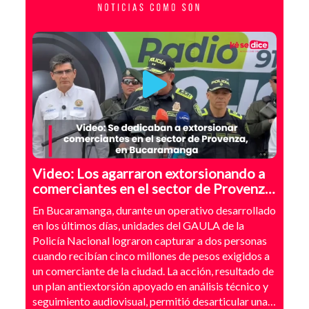
Video: Los agarraron extorsionando a
comerciantes en el sector de Provenza,
Bucaramanga
En Bucaramanga, durante un operativo desarrollado
en los últimos días, unidades del GAULA de la
Policía Nacional lograron capturar a dos personas
cuando recibían cinco millones de pesos exigidos a
un comerciante de la ciudad. La acción, resultado de
un plan antiextorsión apoyado en análisis técnico y
seguimiento audiovisual, permitió desarticular una