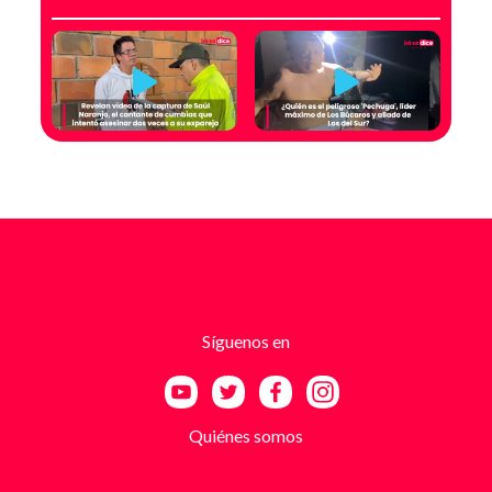
modalidad de intimidación basada en amenazas
digitales, suplantación de grupos armados y presión
directa sobre establecimientos comerciales. La
investigación no comenzó con la captura, sino con el
temor de un comerciante que empezó a recibir
mensajes y llamadas en las que le exigían dinero a
cambio de no atentar contra su negocio. Las
comunicaciones no eran genéricas: incluían
fotografías recientes de su establecimiento y
advertencias que buscaban generar pánico
inmediato. Según el trabajo judicial, los
responsables se hacían pasar por integrantes de
estructuras armadas como el EGC y el ELN,
utilizando esa falsa identidad para dar credibilidad
Síguenos en
a las amenazas. Las exigencias económicas variaban
entre uno y cinco millones de pesos, dependiendo de
la supuesta “capacidad de pago” de cada víctima. A
partir de la denuncia, el GAULA activó un plan
Quiénes somos
antiextorsión que se extendió por varios sectores
de Bucaramanga. Durante semanas, los