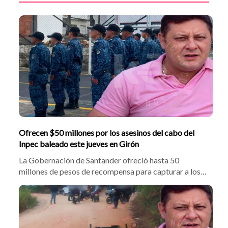
Ofrecen $50 millones por los asesinos del cabo del
Inpec baleado este jueves en Girón
La Gobernación de Santander ofreció hasta 50
millones de pesos de recompensa para capturar a los
responsables del asesinato del cabo Efraín Quesada
Urrego. El funcionario del Inpec fue atacado cuando
iba a laborar en Palogordo. El secretario Óscar
Hernández pidió el apoyo de las autoridades.