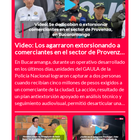
Video: Los agarraron extorsionando a
comerciantes en el sector de Provenza,
Bucaramanga
En Bucaramanga, durante un operativo desarrollado
en los últimos días, unidades del GAULA de la
Policía Nacional lograron capturar a dos personas
cuando recibían cinco millones de pesos exigidos a
un comerciante de la ciudad. La acción, resultado de
un plan antiextorsión apoyado en análisis técnico y
seguimiento audiovisual, permitió desarticular una
modalidad de intimidación basada en amenazas
digitales, suplantación de grupos armados y presión
directa sobre establecimientos comerciales. La
investigación no comenzó con la captura, sino con el
temor de un comerciante que empezó a recibir