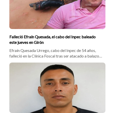
Falleció Efraín Quesada, el cabo del Inpec baleado
este jueves en Girón
Efraín Quesada Urrego, cabo del Inpec de 54 años,
falleció en la Clínica Foscal tras ser atacado a balazos
por motociclistas en Girón. El crimen ocurrió a 600
metros de la Cárcel de Palogordo. Autoridades
investigan si el homicidio se vincula a amenazas de 'Los
Costeños'.