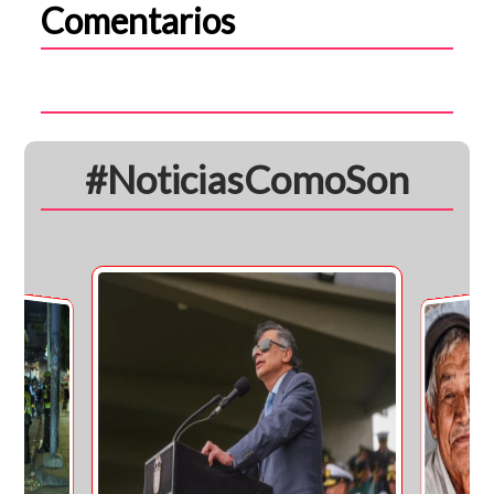
Comentarios
#NoticiasComoSon