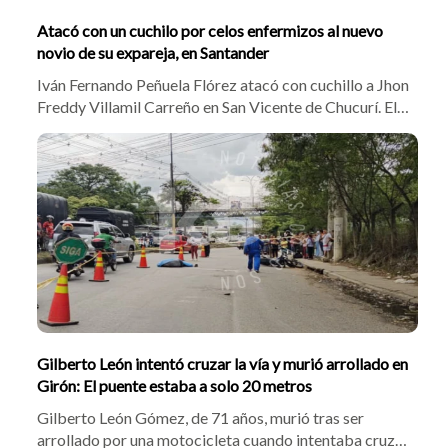
Atacó con un cuchilo por celos enfermizos al nuevo
novio de su expareja, en Santander
Iván Fernando Peñuela Flórez atacó con cuchillo a Jhon
Freddy Villamil Carreño en San Vicente de Chucurí. El
móvil del crimen fue el rechazo a la ruptura con su
expareja, Lisbeth Lorena García Amaya. La rápida
atención médica salvó a la víctima y Peñuela Flórez fue
enviado a la cárcel.
Gilberto León intentó cruzar la vía y murió arrollado en
Girón: El puente estaba a solo 20 metros
Gilberto León Gómez, de 71 años, murió tras ser
arrollado por una motocicleta cuando intentaba cruzar