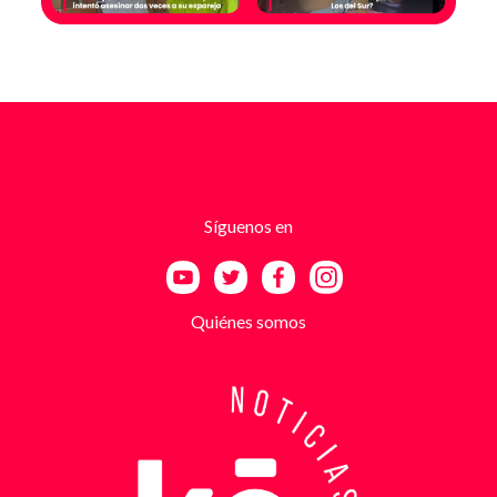
mensajes y llamadas en las que le exigían dinero a
cambio de no atentar contra su negocio. Las
comunicaciones no eran genéricas: incluían
fotografías recientes de su establecimiento y
advertencias que buscaban generar pánico
inmediato. Según el trabajo judicial, los
responsables se hacían pasar por integrantes de
estructuras armadas como el EGC y el ELN,
utilizando esa falsa identidad para dar credibilidad
Síguenos en
a las amenazas. Las exigencias económicas variaban
entre uno y cinco millones de pesos, dependiendo de
la supuesta “capacidad de pago” de cada víctima. A
partir de la denuncia, el GAULA activó un plan
Quiénes somos
antiextorsión que se extendió por varios sectores
de Bucaramanga. Durante semanas, los
investigadores revisaron más de 200 cámaras de
seguridad públicas y privadas, además de analizar
cerca de 300 horas de grabaciones, con el objetivo
de reconstruir los movimientos de los sospechosos
y establecer patrones de comportamiento. Ese