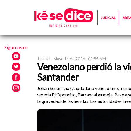
JUDICIAL
ÁRE
Síguenos en
Judicial -
Mayo 14 de 2026 - 09:55 AM
Venezolano perdió la vi
Santander
Johan Senail Díaz, ciudadano venezolano, murió
vereda El Oponcito, Barrancabermeja. Pese a ser
la gravedad de las heridas. Las autoridades inves