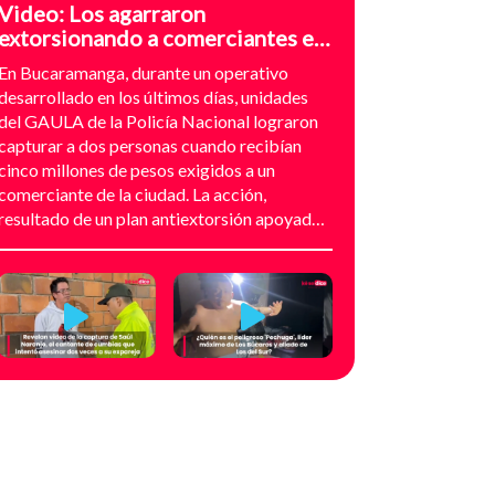
Video: Los agarraron
extorsionando a comerciantes en
el sector de Provenza,
En Bucaramanga, durante un operativo
Bucaramanga
desarrollado en los últimos días, unidades
del GAULA de la Policía Nacional lograron
capturar a dos personas cuando recibían
cinco millones de pesos exigidos a un
comerciante de la ciudad. La acción,
resultado de un plan antiextorsión apoyado
en análisis técnico y seguimiento
audiovisual, permitió desarticular una
modalidad de intimidación basada en
amenazas digitales, suplantación de grupos
armados y presión directa sobre
establecimientos comerciales. La
investigación no comenzó con la captura,
sino con el temor de un comerciante que
empezó a recibir mensajes y llamadas en las
que le exigían dinero a cambio de no atentar
contra su negocio. Las comunicaciones no