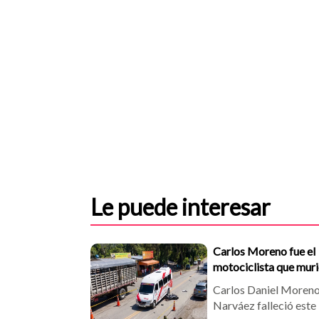
Le puede interesar
Carlos Moreno fue el
motociclista que mur
en un accidente en la v
Carlos Daniel Moren
San Gil - Bucaramang
Narváez falleció este