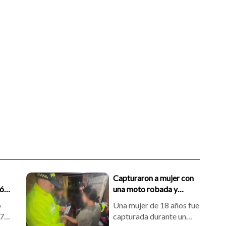
Capturaron a mujer con
ió
una moto robada y
ía
narcóticos al norte de
o
Una mujer de 18 años fue
a
Bucaramanga
 7
capturada durante un