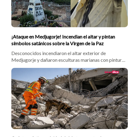
¡Ataque en Medjugorje! Incendian el altar y pintan
símbolos satánicos sobre la Virgen de la Paz
Desconocidos incendiaron el altar exterior de
Medjugorje y dañaron esculturas marianas con pintura
negra y mensajes satánicos la madrugada del 28 de
julio. La parroquia y la Fundación Reina de la Paz
instaron al perdón, confirmando que las actividades del
Festival de Jóvenes continuarán vigentes.