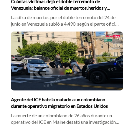
Cuántas víctimas dejó el doble terremoto de
Venezuela: balance oficial de muertos, heridos y
damnificados
La cifra de muertos por el doble terremoto del 24 de
junio en Venezuela subió a 4.490, según el parte oficial
de este domingo. Hay 16.740 heridos y cerca de
18.000 damnificados en 108 campamentos. En medio
de la tragedia, se abrió un cruce diplomático con
Colombia por la reconstrucción
Agente del ICE habría matado a un colombiano
durante operativo migratorio en Estados Unidos
La muerte de un colombiano de 26 años durante un
operativo del ICE en Maine desató una investigación
federal, mientras crecen las preguntas sobre el uso de