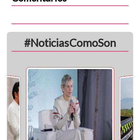
#NoticiasComoSon