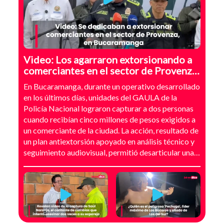
Video: Los agarraron extorsionando a
comerciantes en el sector de Provenza,
Bucaramanga
En Bucaramanga, durante un operativo desarrollado
en los últimos días, unidades del GAULA de la
Policía Nacional lograron capturar a dos personas
cuando recibían cinco millones de pesos exigidos a
un comerciante de la ciudad. La acción, resultado de
un plan antiextorsión apoyado en análisis técnico y
seguimiento audiovisual, permitió desarticular una
modalidad de intimidación basada en amenazas
digitales, suplantación de grupos armados y presión
directa sobre establecimientos comerciales. La
investigación no comenzó con la captura, sino con el
temor de un comerciante que empezó a recibir
mensajes y llamadas en las que le exigían dinero a