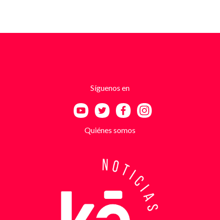
cambio de no atentar contra su negocio. Las
comunicaciones no eran genéricas: incluían
fotografías recientes de su establecimiento y
advertencias que buscaban generar pánico
inmediato. Según el trabajo judicial, los
responsables se hacían pasar por integrantes de
estructuras armadas como el EGC y el ELN,
utilizando esa falsa identidad para dar credibilidad
Síguenos en
a las amenazas. Las exigencias económicas variaban
entre uno y cinco millones de pesos, dependiendo de
la supuesta “capacidad de pago” de cada víctima. A
partir de la denuncia, el GAULA activó un plan
Quiénes somos
antiextorsión que se extendió por varios sectores
de Bucaramanga. Durante semanas, los
investigadores revisaron más de 200 cámaras de
seguridad públicas y privadas, además de analizar
cerca de 300 horas de grabaciones, con el objetivo
de reconstruir los movimientos de los sospechosos
y establecer patrones de comportamiento. Ese
seguimiento permitió identificar no solo el punto y