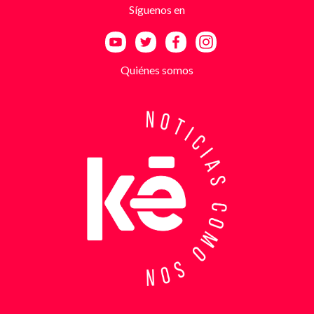
Síguenos en
a las amenazas. Las exigencias económicas variaban
entre uno y cinco millones de pesos, dependiendo de
la supuesta “capacidad de pago” de cada víctima. A
partir de la denuncia, el GAULA activó un plan
Quiénes somos
antiextorsión que se extendió por varios sectores
de Bucaramanga. Durante semanas, los
investigadores revisaron más de 200 cámaras de
seguridad públicas y privadas, además de analizar
cerca de 300 horas de grabaciones, con el objetivo
de reconstruir los movimientos de los sospechosos
y establecer patrones de comportamiento. Ese
seguimiento permitió identificar no solo el punto y
la modalidad de entrega del dinero, sino también la
posible existencia de otras víctimas que habrían
sido contactadas bajo el mismo esquema de
intimidación. Con la información recopilada, se
coordinó el operativo que culminó con la captura en
flagrancia. El procedimiento se realizó en el
momento exacto en que los dos señalados recibían
los cinco millones de pesos producto de la