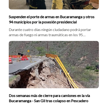
Suspenden el porte de armas en Bucaramanga y otros
94 municipios por la posesión presidencial
Durante cuatro días ningún ciudadano podrá portar
armas de fuego ni armas traumáticas en los 95
municipios bajo jurisdicción de la Quinta Brigada. La
medida fue adoptada con motivo de la posesión
presidencial del próximo 7 de agosto y busca reforzar
la seguridad durante este evento.
Dos semanas más de cierre para camiones en la vía
Bucaramanga - San Gil tras colapso en Pescadero