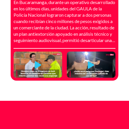
En Bucaramanga, durante un operativo desarrollado
en los últimos días, unidades del GAULA de la
Policía Nacional lograron capturar a dos personas
cuando recibían cinco millones de pesos exigidos a
un comerciante de la ciudad. La acción, resultado de
un plan antiextorsión apoyado en análisis técnico y
seguimiento audiovisual, permitió desarticular una
modalidad de intimidación basada en amenazas
digitales, suplantación de grupos armados y presión
directa sobre establecimientos comerciales. La
investigación no comenzó con la captura, sino con el
temor de un comerciante que empezó a recibir
mensajes y llamadas en las que le exigían dinero a
cambio de no atentar contra su negocio. Las
comunicaciones no eran genéricas: incluían
fotografías recientes de su establecimiento y
advertencias que buscaban generar pánico
inmediato. Según el trabajo judicial, los
responsables se hacían pasar por integrantes de
estructuras armadas como el EGC y el ELN,
utilizando esa falsa identidad para dar credibilidad