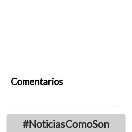
Comentarios
#NoticiasComoSon