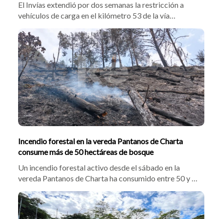
El Invías extendió por dos semanas la restricción a
vehículos de carga en el kilómetro 53 de la vía
Bucaramanga-San Gil por el colapso de la banca en
Pescadero. El director operativo, William Molano,
explicó que avanzan obras de mitigación y evalúan
soluciones definitivas para reabrir el tramo.
Incendio forestal en la vereda Pantanos de Charta
consume más de 50 hectáreas de bosque
Un incendio forestal activo desde el sábado en la
vereda Pantanos de Charta ha consumido entre 50 y 60
hectáreas. Bomberos de Charta, Matanza, Tona y
Bucaramanga trabajan en el sitio, mientras la Oficina
de Gestión del Riesgo solicitó apoyo aéreo con Bambi