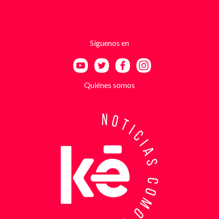
inmediato. Según el trabajo judicial, los
responsables se hacían pasar por integrantes de
estructuras armadas como el EGC y el ELN,
utilizando esa falsa identidad para dar credibilidad
Síguenos en
a las amenazas. Las exigencias económicas variaban
entre uno y cinco millones de pesos, dependiendo de
la supuesta “capacidad de pago” de cada víctima. A
partir de la denuncia, el GAULA activó un plan
Quiénes somos
antiextorsión que se extendió por varios sectores
de Bucaramanga. Durante semanas, los
investigadores revisaron más de 200 cámaras de
seguridad públicas y privadas, además de analizar
cerca de 300 horas de grabaciones, con el objetivo
de reconstruir los movimientos de los sospechosos
y establecer patrones de comportamiento. Ese
seguimiento permitió identificar no solo el punto y
la modalidad de entrega del dinero, sino también la
posible existencia de otras víctimas que habrían
sido contactadas bajo el mismo esquema de
intimidación. Con la información recopilada, se
coordinó el operativo que culminó con la captura en