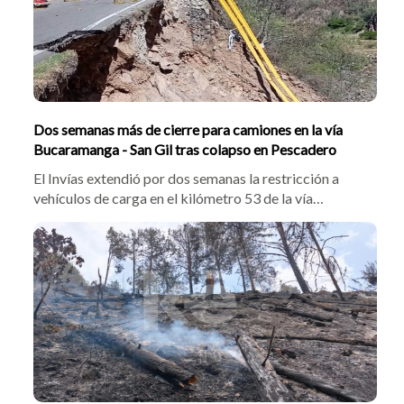
Dos semanas más de cierre para camiones en la vía
Bucaramanga - San Gil tras colapso en Pescadero
El Invías extendió por dos semanas la restricción a
vehículos de carga en el kilómetro 53 de la vía
Bucaramanga-San Gil por el colapso de la banca en
Pescadero. El director operativo, William Molano,
explicó que avanzan obras de mitigación y evalúan
soluciones definitivas para reabrir el tramo.