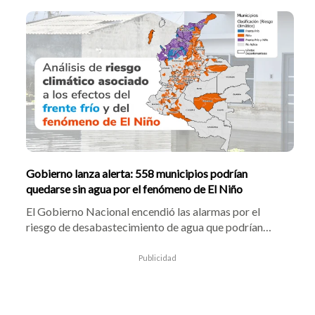
presten el servicio militar. Las inscripciones estarán
habilitadas hasta el próximo 27 de agosto y los
seleccionados accederán a beneficios económicos,
educativos y de formación.
Gobierno lanza alerta: 558 municipios podrían
quedarse sin agua por el fenómeno de El Niño
El Gobierno Nacional encendió las alarmas por el
riesgo de desabastecimiento de agua que podrían
enfrentar 558 municipios del país durante los
episodios del fenómeno de El Niño, una situación que
Publicidad
también compromete a varios municipios de
Santander y otros departamentos del corredor andino.