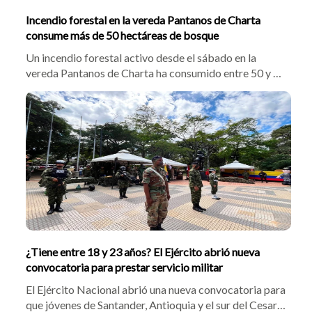
Incendio forestal en la vereda Pantanos de Charta
consume más de 50 hectáreas de bosque
Un incendio forestal activo desde el sábado en la
vereda Pantanos de Charta ha consumido entre 50 y 60
hectáreas. Bomberos de Charta, Matanza, Tona y
Bucaramanga trabajan en el sitio, mientras la Oficina
de Gestión del Riesgo solicitó apoyo aéreo con Bambi
Bucket para frenar las llamas que amenazan fuentes
hídricas estratégicas.
¿Tiene entre 18 y 23 años? El Ejército abrió nueva
convocatoria para prestar servicio militar
El Ejército Nacional abrió una nueva convocatoria para
que jóvenes de Santander, Antioquia y el sur del Cesar