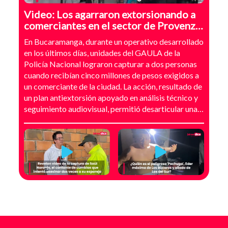
Video: Los agarraron extorsionando a
comerciantes en el sector de Provenza,
Bucaramanga
En Bucaramanga, durante un operativo desarrollado
en los últimos días, unidades del GAULA de la
Policía Nacional lograron capturar a dos personas
cuando recibían cinco millones de pesos exigidos a
un comerciante de la ciudad. La acción, resultado de
un plan antiextorsión apoyado en análisis técnico y
seguimiento audiovisual, permitió desarticular una
modalidad de intimidación basada en amenazas
digitales, suplantación de grupos armados y presión
directa sobre establecimientos comerciales. La
investigación no comenzó con la captura, sino con el
temor de un comerciante que empezó a recibir
mensajes y llamadas en las que le exigían dinero a
cambio de no atentar contra su negocio. Las
comunicaciones no eran genéricas: incluían
fotografías recientes de su establecimiento y
advertencias que buscaban generar pánico