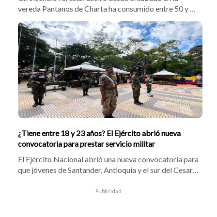
vereda Pantanos de Charta ha consumido entre 50 y 60
hectáreas. Bomberos de Charta, Matanza, Tona y
Bucaramanga trabajan en el sitio, mientras la Oficina
de Gestión del Riesgo solicitó apoyo aéreo con Bambi
Bucket para frenar las llamas que amenazan fuentes
hídricas estratégicas.
¿Tiene entre 18 y 23 años? El Ejército abrió nueva
convocatoria para prestar servicio militar
El Ejército Nacional abrió una nueva convocatoria para
que jóvenes de Santander, Antioquia y el sur del Cesar
presten el servicio militar. Las inscripciones estarán
habilitadas hasta el próximo 27 de agosto y los
Publicidad
seleccionados accederán a beneficios económicos,
educativos y de formación.