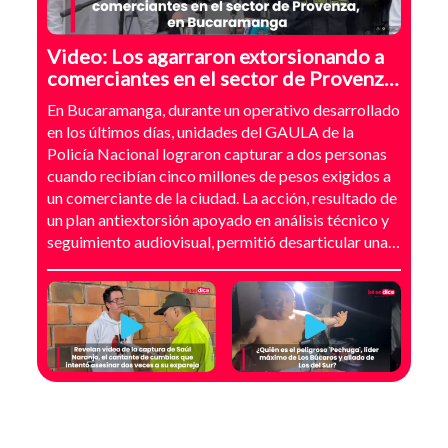
Video: Los agarraron extorsionando a
comerciantes en el sector de Provenza,
Bucaramanga
En Bucaramanga, durante un operativo desarrollado
en los últimos días, unidades del GAULA de la
Policía Nacional lograron capturar a dos personas
cuando recibían cinco millones de pesos exigidos a
un comerciante de la ciudad. La acción, resultado de
un plan antiextorsión apoyado en análisis técnico y
seguimiento audiovisual, permitió desarticular una
modalidad de intimidación basada en amenazas
digitales, suplantación de grupos armados y presión
directa sobre establecimientos comerciales. La
investigación no comenzó con la captura, sino con el
temor de un comerciante que empezó a recibir
mensajes y llamadas en las que le exigían dinero a
cambio de no atentar contra su negocio. Las
comunicaciones no eran genéricas: incluían
fotografías recientes de su establecimiento y