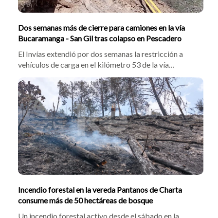
Dos semanas más de cierre para camiones en la vía
Bucaramanga - San Gil tras colapso en Pescadero
El Invías extendió por dos semanas la restricción a
vehículos de carga en el kilómetro 53 de la vía
Bucaramanga-San Gil por el colapso de la banca en
Pescadero. El director operativo, William Molano,
explicó que avanzan obras de mitigación y evalúan
soluciones definitivas para reabrir el tramo.
Incendio forestal en la vereda Pantanos de Charta
consume más de 50 hectáreas de bosque
Un incendio forestal activo desde el sábado en la