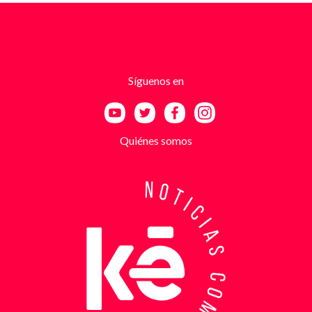
advertencias que buscaban generar pánico
inmediato. Según el trabajo judicial, los
responsables se hacían pasar por integrantes de
estructuras armadas como el EGC y el ELN,
utilizando esa falsa identidad para dar credibilidad
Síguenos en
a las amenazas. Las exigencias económicas variaban
entre uno y cinco millones de pesos, dependiendo de
la supuesta “capacidad de pago” de cada víctima. A
partir de la denuncia, el GAULA activó un plan
Quiénes somos
antiextorsión que se extendió por varios sectores
de Bucaramanga. Durante semanas, los
investigadores revisaron más de 200 cámaras de
seguridad públicas y privadas, además de analizar
cerca de 300 horas de grabaciones, con el objetivo
de reconstruir los movimientos de los sospechosos
y establecer patrones de comportamiento. Ese
seguimiento permitió identificar no solo el punto y
la modalidad de entrega del dinero, sino también la
posible existencia de otras víctimas que habrían
sido contactadas bajo el mismo esquema de