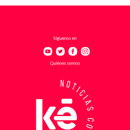
fotografías recientes de su establecimiento y
advertencias que buscaban generar pánico
inmediato. Según el trabajo judicial, los
responsables se hacían pasar por integrantes de
estructuras armadas como el EGC y el ELN,
utilizando esa falsa identidad para dar credibilidad
Síguenos en
a las amenazas. Las exigencias económicas variaban
entre uno y cinco millones de pesos, dependiendo de
la supuesta “capacidad de pago” de cada víctima. A
partir de la denuncia, el GAULA activó un plan
Quiénes somos
antiextorsión que se extendió por varios sectores
de Bucaramanga. Durante semanas, los
investigadores revisaron más de 200 cámaras de
seguridad públicas y privadas, además de analizar
cerca de 300 horas de grabaciones, con el objetivo
de reconstruir los movimientos de los sospechosos
y establecer patrones de comportamiento. Ese
seguimiento permitió identificar no solo el punto y
la modalidad de entrega del dinero, sino también la
posible existencia de otras víctimas que habrían
sido contactadas bajo el mismo esquema de