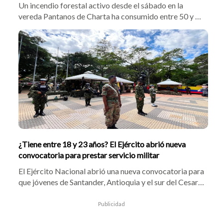
Un incendio forestal activo desde el sábado en la
vereda Pantanos de Charta ha consumido entre 50 y 60
hectáreas. Bomberos de Charta, Matanza, Tona y
Bucaramanga trabajan en el sitio, mientras la Oficina
de Gestión del Riesgo solicitó apoyo aéreo con Bambi
Bucket para frenar las llamas que amenazan fuentes
hídricas estratégicas.
¿Tiene entre 18 y 23 años? El Ejército abrió nueva
convocatoria para prestar servicio militar
El Ejército Nacional abrió una nueva convocatoria para
que jóvenes de Santander, Antioquia y el sur del Cesar
presten el servicio militar. Las inscripciones estarán
habilitadas hasta el próximo 27 de agosto y los
Publicidad
seleccionados accederán a beneficios económicos,