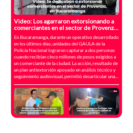
Video: Los agarraron extorsionando a
comerciantes en el sector de Provenza,
Bucaramanga
En Bucaramanga, durante un operativo desarrollado
en los últimos días, unidades del GAULA de la
Policía Nacional lograron capturar a dos personas
cuando recibían cinco millones de pesos exigidos a
un comerciante de la ciudad. La acción, resultado de
un plan antiextorsión apoyado en análisis técnico y
seguimiento audiovisual, permitió desarticular una
modalidad de intimidación basada en amenazas
digitales, suplantación de grupos armados y presión
directa sobre establecimientos comerciales. La
investigación no comenzó con la captura, sino con el
temor de un comerciante que empezó a recibir
mensajes y llamadas en las que le exigían dinero a
cambio de no atentar contra su negocio. Las
comunicaciones no eran genéricas: incluían