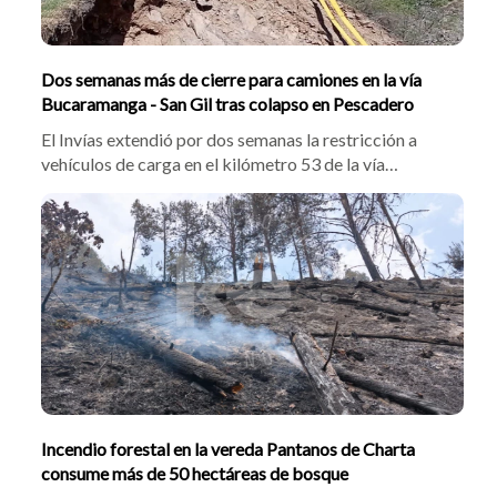
Dos semanas más de cierre para camiones en la vía
Bucaramanga - San Gil tras colapso en Pescadero
El Invías extendió por dos semanas la restricción a
vehículos de carga en el kilómetro 53 de la vía
Bucaramanga-San Gil por el colapso de la banca en
Pescadero. El director operativo, William Molano,
explicó que avanzan obras de mitigación y evalúan
soluciones definitivas para reabrir el tramo.
Incendio forestal en la vereda Pantanos de Charta
consume más de 50 hectáreas de bosque