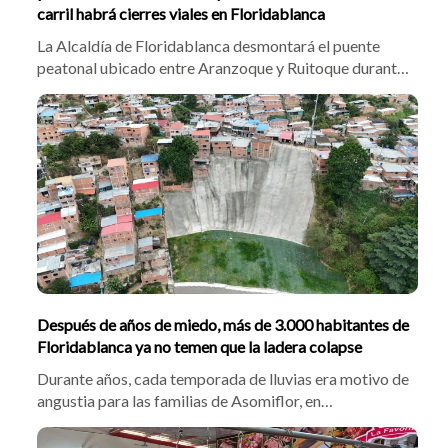
carril habrá cierres viales en Floridablanca
La Alcaldía de Floridablanca desmontará el puente
peatonal ubicado entre Aranzoque y Ruitoque durante
la noche del 3 al 4 de agosto, como parte de las obras
del Tercer Carril. Habrá cierres temporales, rutas
alternas y un paso peatonal provisional con
acompañamiento de auxiliares de tránsito.
Después de años de miedo, más de 3.000 habitantes de
Floridablanca ya no temen que la ladera colapse
Durante años, cada temporada de lluvias era motivo de
angustia para las familias de Asomiflor, en
Floridablanca, por el temor a que un deslizamiento
destruyera sus viviendas. Esa incertidumbre quedó