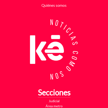
partir de la denuncia, el GAULA activó un plan
Quiénes somos
antiextorsión que se extendió por varios sectores
de Bucaramanga. Durante semanas, los
investigadores revisaron más de 200 cámaras de
seguridad públicas y privadas, además de analizar
cerca de 300 horas de grabaciones, con el objetivo
de reconstruir los movimientos de los sospechosos
y establecer patrones de comportamiento. Ese
seguimiento permitió identificar no solo el punto y
la modalidad de entrega del dinero, sino también la
posible existencia de otras víctimas que habrían
sido contactadas bajo el mismo esquema de
intimidación. Con la información recopilada, se
coordinó el operativo que culminó con la captura en
flagrancia. El procedimiento se realizó en el
momento exacto en que los dos señalados recibían
los cinco millones de pesos producto de la
Secciones
extorsión. En su poder fueron hallados varios
elementos que ahora hacen parte del proceso
Judicial
judicial, entre ellos una motocicleta utilizada para
Área metro