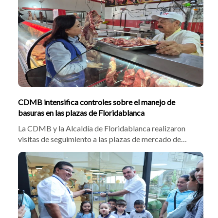
atrás con la entrega de una obra de estabilización que
beneficia a más de 3.000 habitantes y protege a cerca
de 700 familias del sector.
CDMB intensifica controles sobre el manejo de
basuras en las plazas de Floridablanca
La CDMB y la Alcaldía de Floridablanca realizaron
visitas de seguimiento a las plazas de mercado de
Villabel, Villaluz, Santa Ana y Zapamanga para
verificar el manejo de los residuos sólidos, promover la
implementación del programa Basura Cero y exigir la
actualización de los Planes de Gestión Integral de
Residuos Sólidos (PGIRS), fortaleciendo la gestión
ambiental del municipio.