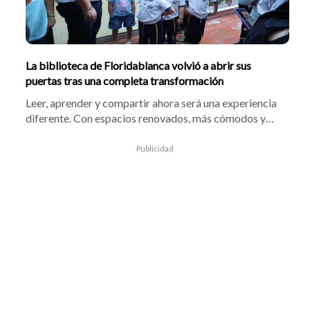
La biblioteca de Floridablanca volvió a abrir sus
puertas tras una completa transformación
Leer, aprender y compartir ahora será una experiencia
diferente. Con espacios renovados, más cómodos y
accesibles, la biblioteca pública de Floridablanca
vuelve a abrir sus puertas para seguir acercando la
Publicidad
cultura y el conocimiento a los ciudadanos.