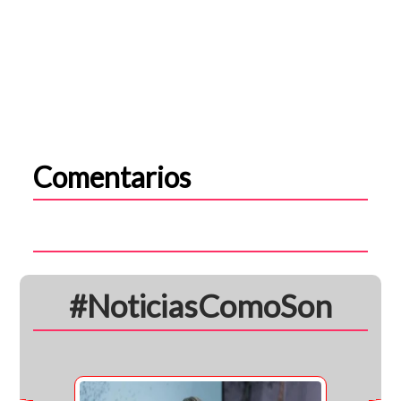
Comentarios
#NoticiasComoSon