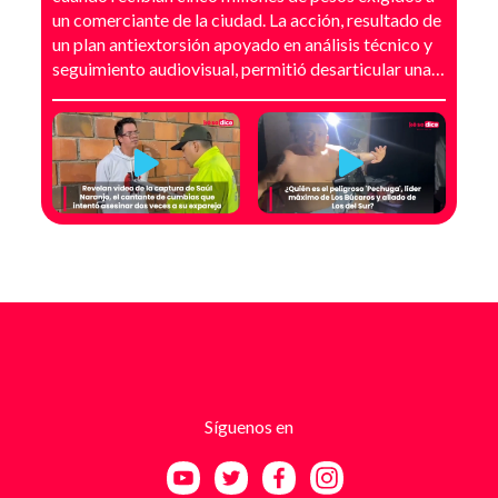
un comerciante de la ciudad. La acción, resultado de
un plan antiextorsión apoyado en análisis técnico y
seguimiento audiovisual, permitió desarticular una
modalidad de intimidación basada en amenazas
digitales, suplantación de grupos armados y presión
directa sobre establecimientos comerciales. La
investigación no comenzó con la captura, sino con el
temor de un comerciante que empezó a recibir
mensajes y llamadas en las que le exigían dinero a
cambio de no atentar contra su negocio. Las
comunicaciones no eran genéricas: incluían
fotografías recientes de su establecimiento y
advertencias que buscaban generar pánico
inmediato. Según el trabajo judicial, los
responsables se hacían pasar por integrantes de
estructuras armadas como el EGC y el ELN,
utilizando esa falsa identidad para dar credibilidad
Síguenos en
a las amenazas. Las exigencias económicas variaban
entre uno y cinco millones de pesos, dependiendo de
la supuesta “capacidad de pago” de cada víctima. A