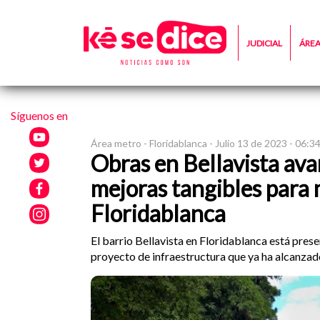
JUDICIAL
ÁRE
Síguenos en
Área metro -
Floridablanca -
Julio 13 de 2023 - 06:3
Obras en Bellavista av
mejoras tangibles para 
Floridablanca
El barrio Bellavista en Floridablanca está pres
proyecto de infraestructura que ya ha alcanzad