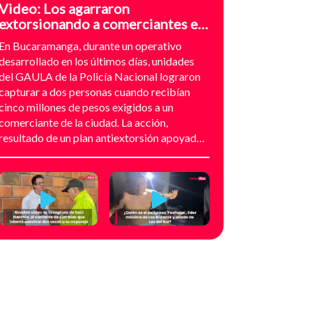
Video: Los agarraron
extorsionando a comerciantes en
el sector de Provenza,
En Bucaramanga, durante un operativo
Bucaramanga
desarrollado en los últimos días, unidades
del GAULA de la Policía Nacional lograron
capturar a dos personas cuando recibían
cinco millones de pesos exigidos a un
comerciante de la ciudad. La acción,
resultado de un plan antiextorsión apoyado
en análisis técnico y seguimiento
audiovisual, permitió desarticular una
modalidad de intimidación basada en
amenazas digitales, suplantación de grupos
armados y presión directa sobre
establecimientos comerciales. La
investigación no comenzó con la captura,
sino con el temor de un comerciante que
empezó a recibir mensajes y llamadas en las
que le exigían dinero a cambio de no atentar
contra su negocio. Las comunicaciones no