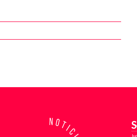
S
Jud