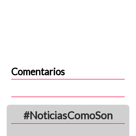
Comentarios
#NoticiasComoSon