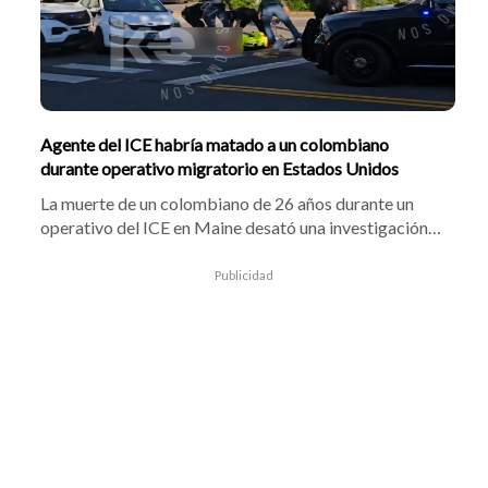
Agente del ICE habría matado a un colombiano
durante operativo migratorio en Estados Unidos
La muerte de un colombiano de 26 años durante un
operativo del ICE en Maine desató una investigación
federal, mientras crecen las preguntas sobre el uso de
la fuerza por parte de los agentes y organizaciones de
Publicidad
migrantes exigen respuestas.