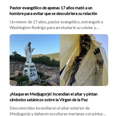
Pastor evangélico de apenas 17 años mató a un
hombre para evitar que se descubriera su relación
Un menor de 17 años, pastor evangélico, estranguló a
Washington Rodrigo para arrebatarle su celular y
ocultar fotos íntimas que afectaran su imagen
religiosa. El cuerpo del conductor fue hallado
torturado en un hotel de Brasil
¡Ataque en Medjugorje! Incendian el altar y pintan
símbolos satánicos sobre la Virgen de la Paz
Desconocidos incendiaron el altar exterior de
Medjugorje y dañaron esculturas marianas con pintura