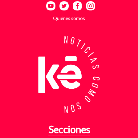
entre uno y cinco millones de pesos, dependiendo de
la supuesta “capacidad de pago” de cada víctima. A
partir de la denuncia, el GAULA activó un plan
Quiénes somos
antiextorsión que se extendió por varios sectores
de Bucaramanga. Durante semanas, los
investigadores revisaron más de 200 cámaras de
seguridad públicas y privadas, además de analizar
cerca de 300 horas de grabaciones, con el objetivo
de reconstruir los movimientos de los sospechosos
y establecer patrones de comportamiento. Ese
seguimiento permitió identificar no solo el punto y
la modalidad de entrega del dinero, sino también la
posible existencia de otras víctimas que habrían
sido contactadas bajo el mismo esquema de
intimidación. Con la información recopilada, se
coordinó el operativo que culminó con la captura en
flagrancia. El procedimiento se realizó en el
momento exacto en que los dos señalados recibían
los cinco millones de pesos producto de la
Secciones
extorsión. En su poder fueron hallados varios
elementos que ahora hacen parte del proceso