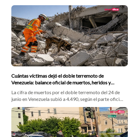
negra y mensajes satánicos la madrugada del 28 de
julio. La parroquia y la Fundación Reina de la Paz
instaron al perdón, confirmando que las actividades del
Festival de Jóvenes continuarán vigentes.
Cuántas víctimas dejó el doble terremoto de
Venezuela: balance oficial de muertos, heridos y
damnificados
La cifra de muertos por el doble terremoto del 24 de
junio en Venezuela subió a 4.490, según el parte oficial
de este domingo. Hay 16.740 heridos y cerca de
18.000 damnificados en 108 campamentos. En medio
de la tragedia, se abrió un cruce diplomático con
Colombia por la reconstrucción