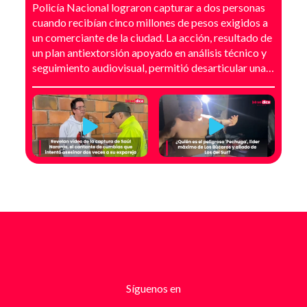
Policía Nacional lograron capturar a dos personas
cuando recibían cinco millones de pesos exigidos a
un comerciante de la ciudad. La acción, resultado de
un plan antiextorsión apoyado en análisis técnico y
seguimiento audiovisual, permitió desarticular una
modalidad de intimidación basada en amenazas
digitales, suplantación de grupos armados y presión
directa sobre establecimientos comerciales. La
investigación no comenzó con la captura, sino con el
temor de un comerciante que empezó a recibir
mensajes y llamadas en las que le exigían dinero a
cambio de no atentar contra su negocio. Las
comunicaciones no eran genéricas: incluían
fotografías recientes de su establecimiento y
advertencias que buscaban generar pánico
inmediato. Según el trabajo judicial, los
responsables se hacían pasar por integrantes de
estructuras armadas como el EGC y el ELN,
utilizando esa falsa identidad para dar credibilidad
Síguenos en
a las amenazas. Las exigencias económicas variaban