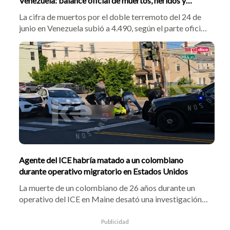
Venezuela: balance oficial de muertos, heridos y
damnificados
La cifra de muertos por el doble terremoto del 24 de
junio en Venezuela subió a 4.490, según el parte oficial
de este domingo. Hay 16.740 heridos y cerca de
18.000 damnificados en 108 campamentos. En medio
de la tragedia, se abrió un cruce diplomático con
Colombia por la reconstrucción
Agente del ICE habría matado a un colombiano
durante operativo migratorio en Estados Unidos
La muerte de un colombiano de 26 años durante un
operativo del ICE en Maine desató una investigación
federal, mientras crecen las preguntas sobre el uso de
la fuerza por parte de los agentes y organizaciones de
Publicidad