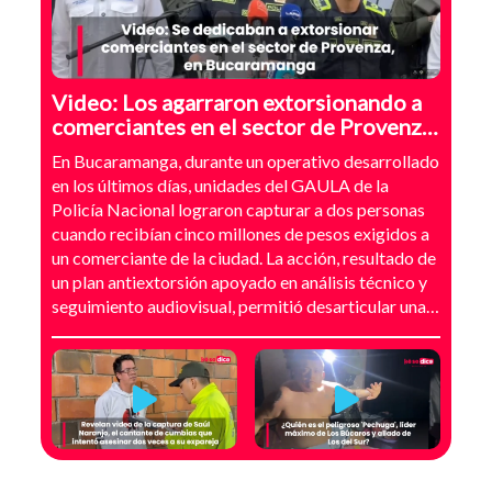
Video: Los agarraron extorsionando a
comerciantes en el sector de Provenza,
Bucaramanga
En Bucaramanga, durante un operativo desarrollado
en los últimos días, unidades del GAULA de la
Policía Nacional lograron capturar a dos personas
cuando recibían cinco millones de pesos exigidos a
un comerciante de la ciudad. La acción, resultado de
un plan antiextorsión apoyado en análisis técnico y
seguimiento audiovisual, permitió desarticular una
modalidad de intimidación basada en amenazas
digitales, suplantación de grupos armados y presión
directa sobre establecimientos comerciales. La
investigación no comenzó con la captura, sino con el
temor de un comerciante que empezó a recibir
mensajes y llamadas en las que le exigían dinero a
cambio de no atentar contra su negocio. Las