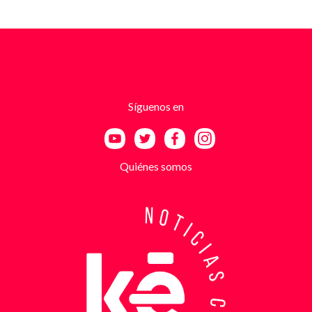
comunicaciones no eran genéricas: incluían
fotografías recientes de su establecimiento y
advertencias que buscaban generar pánico
inmediato. Según el trabajo judicial, los
responsables se hacían pasar por integrantes de
estructuras armadas como el EGC y el ELN,
utilizando esa falsa identidad para dar credibilidad
Síguenos en
a las amenazas. Las exigencias económicas variaban
entre uno y cinco millones de pesos, dependiendo de
la supuesta “capacidad de pago” de cada víctima. A
partir de la denuncia, el GAULA activó un plan
Quiénes somos
antiextorsión que se extendió por varios sectores
de Bucaramanga. Durante semanas, los
investigadores revisaron más de 200 cámaras de
seguridad públicas y privadas, además de analizar
cerca de 300 horas de grabaciones, con el objetivo
de reconstruir los movimientos de los sospechosos
y establecer patrones de comportamiento. Ese
seguimiento permitió identificar no solo el punto y
la modalidad de entrega del dinero, sino también la
posible existencia de otras víctimas que habrían