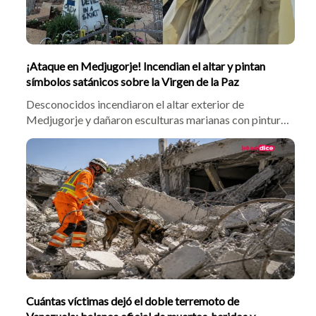
¡Ataque en Medjugorje! Incendian el altar y pintan
símbolos satánicos sobre la Virgen de la Paz
Desconocidos incendiaron el altar exterior de
Medjugorje y dañaron esculturas marianas con pintura
negra y mensajes satánicos la madrugada del 28 de
julio. La parroquia y la Fundación Reina de la Paz
instaron al perdón, confirmando que las actividades del
Festival de Jóvenes continuarán vigentes.
Cuántas víctimas dejó el doble terremoto de