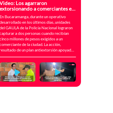
Video: Los agarraron
extorsionando a comerciantes en
el sector de Provenza,
En Bucaramanga, durante un operativo
Bucaramanga
desarrollado en los últimos días, unidades
del GAULA de la Policía Nacional lograron
capturar a dos personas cuando recibían
cinco millones de pesos exigidos a un
comerciante de la ciudad. La acción,
resultado de un plan antiextorsión apoyado
en análisis técnico y seguimiento
audiovisual, permitió desarticular una
modalidad de intimidación basada en
amenazas digitales, suplantación de grupos
armados y presión directa sobre
establecimientos comerciales. La
investigación no comenzó con la captura,
sino con el temor de un comerciante que
empezó a recibir mensajes y llamadas en las
que le exigían dinero a cambio de no atentar
contra su negocio. Las comunicaciones no