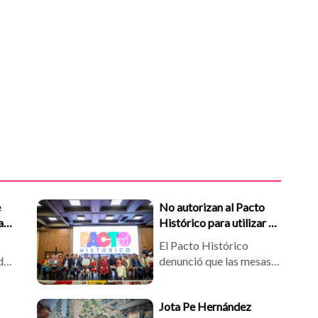
e
No autorizan al Pacto
a
Histórico para utilizar el
Capitolio Nacional este
El Pacto Histórico
7 de agosto
de
denunció que las mesas
directivas del Congreso
ego
le impiden usar el
Jota Pe Hernández
Capitolio Nacional el 7