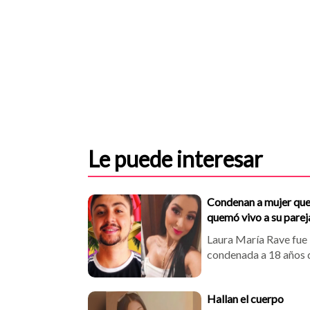
Le puede interesar
Condenan a mujer qu
quemó vivo a su parej
tras una discusión en
Laura María Rave fue
Medellín
condenada a 18 años 
prisión por rociar con
gasolina y prender fu
Hallan el cuerpo
a su pareja, Alexis