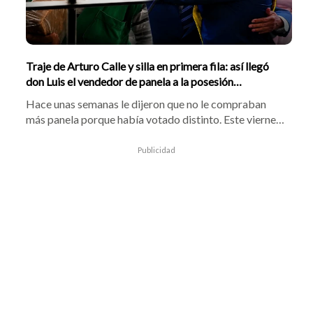
Traje de Arturo Calle y silla en primera fila: así llegó
don Luis el vendedor de panela a la posesión
presidencial
Hace unas semanas le dijeron que no le compraban
más panela porque había votado distinto. Este viernes
7 de agosto, don Luis Felipe Yagüé, un señor de 74 años
que recorre las calles de Florencia, Caquetá, con su
Publicidad
carga al hombro, amaneció sentado en la primera fila
de la posesión presidencial en Cali. Con traje hecho a la
medida. Al lado del rey de España y de las delegaciones
internacionales. Y con el país entero mirándolo. El
humillado terminó exaltado.