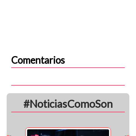
Comentarios
#NoticiasComoSon