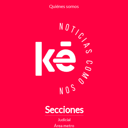
partir de la denuncia, el GAULA activó un plan
Quiénes somos
antiextorsión que se extendió por varios sectores
de Bucaramanga. Durante semanas, los
investigadores revisaron más de 200 cámaras de
seguridad públicas y privadas, además de analizar
cerca de 300 horas de grabaciones, con el objetivo
de reconstruir los movimientos de los sospechosos
y establecer patrones de comportamiento. Ese
seguimiento permitió identificar no solo el punto y
la modalidad de entrega del dinero, sino también la
posible existencia de otras víctimas que habrían
sido contactadas bajo el mismo esquema de
intimidación. Con la información recopilada, se
coordinó el operativo que culminó con la captura en
flagrancia. El procedimiento se realizó en el
momento exacto en que los dos señalados recibían
los cinco millones de pesos producto de la
Secciones
extorsión. En su poder fueron hallados varios
elementos que ahora hacen parte del proceso
Judicial
judicial, entre ellos una motocicleta utilizada para
Área metro