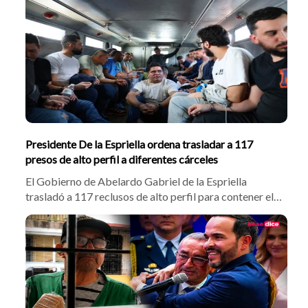
calzadas para inspección, mientras el gobernador
Octavio Guzmán pidió seguridad sobre la ruta.
Presidente De la Espriella ordena trasladar a 117
presos de alto perfil a diferentes cárceles
El Gobierno de Abelardo Gabriel de la Espriella
trasladó a 117 reclusos de alto perfil para contener el
crimen desde las cárceles. En Itagüí, el Inpec movió a
jefes de La Oficina como alias Douglas y Carlos
Pesebre. Autoridades locales respaldaron la medida
para recuperar el control estatal.