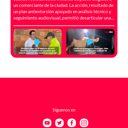
un comerciante de la ciudad. La acción, resultado de
un plan antiextorsión apoyado en análisis técnico y
seguimiento audiovisual, permitió desarticular una
modalidad de intimidación basada en amenazas
digitales, suplantación de grupos armados y presión
directa sobre establecimientos comerciales. La
investigación no comenzó con la captura, sino con el
temor de un comerciante que empezó a recibir
mensajes y llamadas en las que le exigían dinero a
cambio de no atentar contra su negocio. Las
comunicaciones no eran genéricas: incluían
fotografías recientes de su establecimiento y
advertencias que buscaban generar pánico
inmediato. Según el trabajo judicial, los
responsables se hacían pasar por integrantes de
estructuras armadas como el EGC y el ELN,
utilizando esa falsa identidad para dar credibilidad
Síguenos en
a las amenazas. Las exigencias económicas variaban
entre uno y cinco millones de pesos, dependiendo de
la supuesta “capacidad de pago” de cada víctima. A