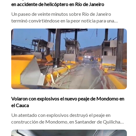
en accidente de helicóptero en Río de Janeiro
Un paseo de veinte minutos sobre Río de Janeiro
terminó convirtiéndose en la peor noticia para una
familia colombiana. Tres mujeres de tres generaciones
distintas —abuela, hija y nieta— murieron el sábado 8
de agosto cuando el helicóptero en el que hacían un
vuelo panorámico se precipitó en una ladera boscosa
del Parque Nacional de Tijuca. Con ellas falleció el
piloto brasileño. Habían viajado a Brasil para celebrar
los quince años de otra joven de la familia.
Volaron con explosivos el nuevo peaje de Mondomo en
el Cauca
Un atentado con explosivos destruyó el peaje en
construcción de Mondomo, en Santander de Quilichao.
El hecho ocurrió la madrugada del 8 de agosto de 2026
sobre la vía Popayán–Cali. La ANI ordenó el cierre de