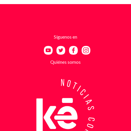
fotografías recientes de su establecimiento y
advertencias que buscaban generar pánico
inmediato. Según el trabajo judicial, los
responsables se hacían pasar por integrantes de
estructuras armadas como el EGC y el ELN,
utilizando esa falsa identidad para dar credibilidad
Síguenos en
a las amenazas. Las exigencias económicas variaban
entre uno y cinco millones de pesos, dependiendo de
la supuesta “capacidad de pago” de cada víctima. A
partir de la denuncia, el GAULA activó un plan
Quiénes somos
antiextorsión que se extendió por varios sectores
de Bucaramanga. Durante semanas, los
investigadores revisaron más de 200 cámaras de
seguridad públicas y privadas, además de analizar
cerca de 300 horas de grabaciones, con el objetivo
de reconstruir los movimientos de los sospechosos
y establecer patrones de comportamiento. Ese
seguimiento permitió identificar no solo el punto y
la modalidad de entrega del dinero, sino también la
posible existencia de otras víctimas que habrían
sido contactadas bajo el mismo esquema de