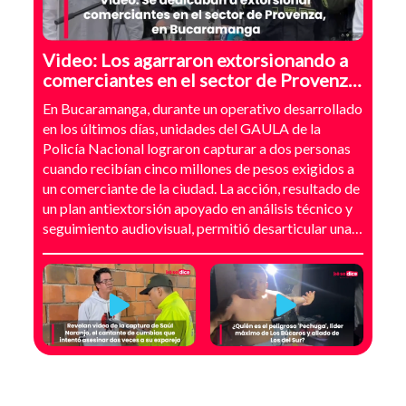
Video: Los agarraron extorsionando a
comerciantes en el sector de Provenza,
Bucaramanga
En Bucaramanga, durante un operativo desarrollado
en los últimos días, unidades del GAULA de la
Policía Nacional lograron capturar a dos personas
cuando recibían cinco millones de pesos exigidos a
un comerciante de la ciudad. La acción, resultado de
un plan antiextorsión apoyado en análisis técnico y
seguimiento audiovisual, permitió desarticular una
modalidad de intimidación basada en amenazas
digitales, suplantación de grupos armados y presión
directa sobre establecimientos comerciales. La
investigación no comenzó con la captura, sino con el
temor de un comerciante que empezó a recibir
mensajes y llamadas en las que le exigían dinero a
cambio de no atentar contra su negocio. Las
comunicaciones no eran genéricas: incluían