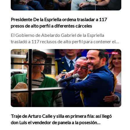
Presidente De la Espriella ordena trasladar a 117
presos de alto perfil a diferentes cárceles
El Gobierno de Abelardo Gabriel de la Espriella
trasladó a 117 reclusos de alto perfil para contener el
crimen desde las cárceles. En Itagüí, el Inpec movió a
jefes de La Oficina como alias Douglas y Carlos
Pesebre. Autoridades locales respaldaron la medida
para recuperar el control estatal.
Traje de Arturo Calle y silla en primera fila: así llegó
don Luis el vendedor de panela a la posesión
presidencial