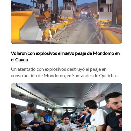
Volaron con explosivos el nuevo peaje de Mondomo en
el Cauca
Un atentado con explosivos destruyó el peaje en
construcción de Mondomo, en Santander de Quilichao.
El hecho ocurrió la madrugada del 8 de agosto de 2026
sobre la vía Popayán–Cali. La ANI ordenó el cierre de
calzadas para inspección, mientras el gobernador
Octavio Guzmán pidió seguridad sobre la ruta.