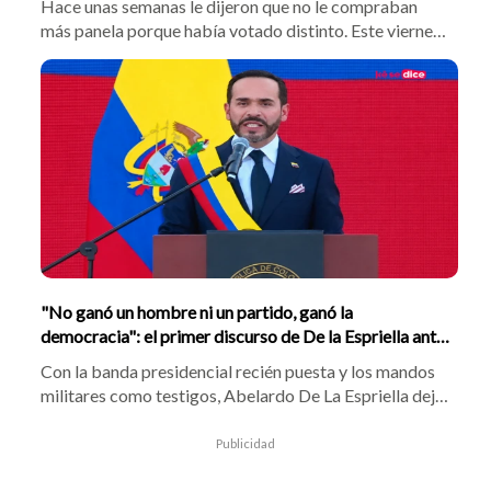
Hace unas semanas le dijeron que no le compraban
más panela porque había votado distinto. Este viernes
7 de agosto, don Luis Felipe Yagüé, un señor de 74 años
que recorre las calles de Florencia, Caquetá, con su
carga al hombro, amaneció sentado en la primera fila
de la posesión presidencial en Cali. Con traje hecho a la
medida. Al lado del rey de España y de las delegaciones
internacionales. Y con el país entero mirándolo. El
humillado terminó exaltado.
"No ganó un hombre ni un partido, ganó la
democracia": el primer discurso de De la Espriella ante
los militares
Con la banda presidencial recién puesta y los mandos
militares como testigos, Abelardo De La Espriella dejó
su primera sentencia como jefe de Estado: "No ganó
un hombre ni ganó un partido, ganó la democracia". El
Publicidad
nuevo presidente pronunció su discurso inaugural este