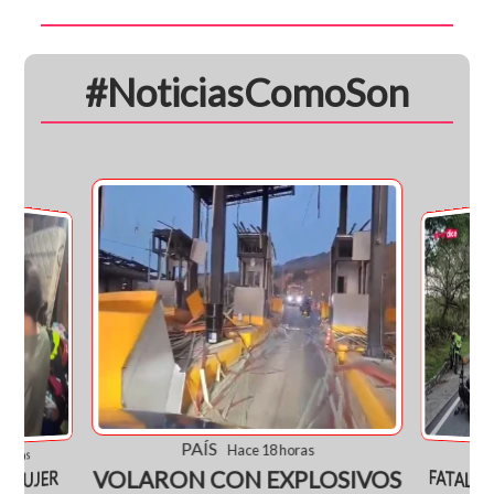
#NoticiasComoSon
PAÍS
Hace 18 horas
JUDI
horas
VOLARON CON EXPLOSIVOS
MUJER
FATAL AC
GIL: AD
SOBREVIV