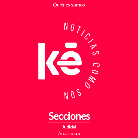
partir de la denuncia, el GAULA activó un plan
Quiénes somos
antiextorsión que se extendió por varios sectores
de Bucaramanga. Durante semanas, los
investigadores revisaron más de 200 cámaras de
seguridad públicas y privadas, además de analizar
cerca de 300 horas de grabaciones, con el objetivo
de reconstruir los movimientos de los sospechosos
y establecer patrones de comportamiento. Ese
seguimiento permitió identificar no solo el punto y
la modalidad de entrega del dinero, sino también la
posible existencia de otras víctimas que habrían
sido contactadas bajo el mismo esquema de
intimidación. Con la información recopilada, se
coordinó el operativo que culminó con la captura en
flagrancia. El procedimiento se realizó en el
momento exacto en que los dos señalados recibían
los cinco millones de pesos producto de la
Secciones
extorsión. En su poder fueron hallados varios
elementos que ahora hacen parte del proceso
Judicial
judicial, entre ellos una motocicleta utilizada para
Área metro
los desplazamientos, dos teléfonos celulares y