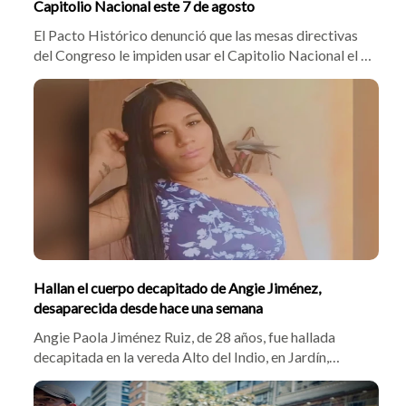
Capitolio Nacional este 7 de agosto
El Pacto Histórico denunció que las mesas directivas
del Congreso le impiden usar el Capitolio Nacional el 7
de agosto para una declaración política. La
colectividad no viajará a la posesión de Abelardo de la
Espriella en Cali y exigió el cumplimiento de las
garantías del Estatuto de la Oposición.
Hallan el cuerpo decapitado de Angie Jiménez,
desaparecida desde hace una semana
Angie Paola Jiménez Ruiz, de 28 años, fue hallada
decapitada en la vereda Alto del Indio, en Jardín,
Antioquia. La víctima llevaba desaparecida desde el 30
de julio. Las autoridades investigan si el macabro