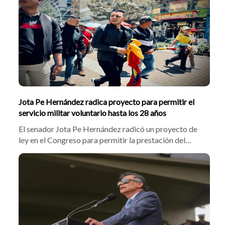
crimen contra Angie Paola Jiménez Ruiz está vinculado
a disputas por control territorial.
Jota Pe Hernández radica proyecto para permitir el
servicio militar voluntario hasta los 28 años
El senador Jota Pe Hernández radicó un proyecto de
ley en el Congreso para permitir la prestación del
servicio militar voluntario entre los 24 y 28 años. La
iniciativa busca ampliar oportunidades para jóvenes
adultos, reforzar la capacidad operativa y sumar
beneficios en pensión y educación.