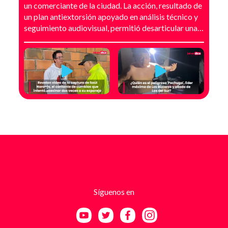
un comerciante de la ciudad. La acción, resultado de
un plan antiextorsión apoyado en análisis técnico y
seguimiento audiovisual, permitió desarticular una
modalidad de intimidación basada en amenazas
digitales, suplantación de grupos armados y presión
directa sobre establecimientos comerciales. La
investigación no comenzó con la captura, sino con el
temor de un comerciante que empezó a recibir
mensajes y llamadas en las que le exigían dinero a
cambio de no atentar contra su negocio. Las
comunicaciones no eran genéricas: incluían
fotografías recientes de su establecimiento y
advertencias que buscaban generar pánico
inmediato. Según el trabajo judicial, los
responsables se hacían pasar por integrantes de
estructuras armadas como el EGC y el ELN,
utilizando esa falsa identidad para dar credibilidad
Síguenos en
a las amenazas. Las exigencias económicas variaban
entre uno y cinco millones de pesos, dependiendo de
la supuesta “capacidad de pago” de cada víctima. A