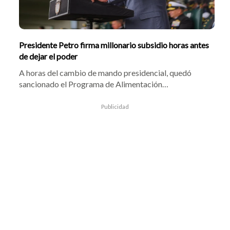
Presidente Petro firma millonario subsidio horas antes
de dejar el poder
A horas del cambio de mando presidencial, quedó
sancionado el Programa de Alimentación
Universitaria. La norma busca combatir la inseguridad
alimentaria en universidades públicas mediante platos
Publicidad
servidos o bonos mensuales. ¿Quiénes tendrán que
pagar esto?