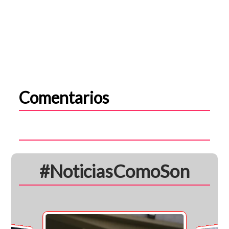
Comentarios
#NoticiasComoSon