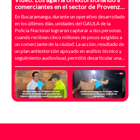
comerciantes en el sector de Provenza,
Bucaramanga
En Bucaramanga, durante un operativo desarrollado
en los últimos días, unidades del GAULA de la
Policía Nacional lograron capturar a dos personas
cuando recibían cinco millones de pesos exigidos a
un comerciante de la ciudad. La acción, resultado de
un plan antiextorsión apoyado en análisis técnico y
seguimiento audiovisual, permitió desarticular una
modalidad de intimidación basada en amenazas
digitales, suplantación de grupos armados y presión
directa sobre establecimientos comerciales. La
investigación no comenzó con la captura, sino con el
temor de un comerciante que empezó a recibir
mensajes y llamadas en las que le exigían dinero a
cambio de no atentar contra su negocio. Las
comunicaciones no eran genéricas: incluían
fotografías recientes de su establecimiento y
advertencias que buscaban generar pánico
inmediato. Según el trabajo judicial, los