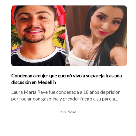
López Avendaño, y su bebé de 10 meses. El acusado
simuló un accidente en Bogotá para encubrir los
crímenes. Karen Cecilia López Avendaño fue atacada
con arma blanca tras la muerte del menor.
Condenan a mujer que quemó vivo a su pareja tras una
discusión en Medellín
Laura María Rave fue condenada a 18 años de prisión
por rociar con gasolina y prender fuego a su pareja,
Alexis Ospina Piedrahita, en el barrio La Milagrosa de
Medellín. La víctima falleció en el Hospital San Vicente
Publicidad
Fundación. Tras fugarse a Pereira, la homicida se
entregó por temor a represalias contra su vida.