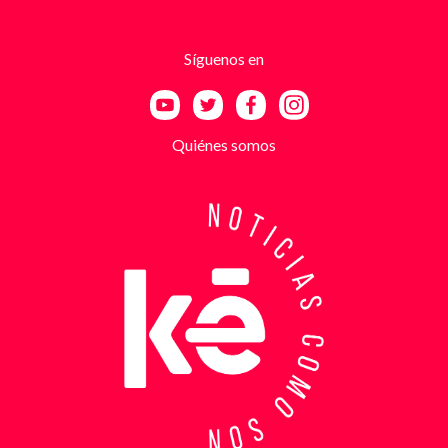
responsables se hacían pasar por integrantes de
estructuras armadas como el EGC y el ELN,
utilizando esa falsa identidad para dar credibilidad
Síguenos en
a las amenazas. Las exigencias económicas variaban
entre uno y cinco millones de pesos, dependiendo de
la supuesta “capacidad de pago” de cada víctima. A
partir de la denuncia, el GAULA activó un plan
Quiénes somos
antiextorsión que se extendió por varios sectores
de Bucaramanga. Durante semanas, los
investigadores revisaron más de 200 cámaras de
seguridad públicas y privadas, además de analizar
cerca de 300 horas de grabaciones, con el objetivo
de reconstruir los movimientos de los sospechosos
y establecer patrones de comportamiento. Ese
seguimiento permitió identificar no solo el punto y
la modalidad de entrega del dinero, sino también la
posible existencia de otras víctimas que habrían
sido contactadas bajo el mismo esquema de
intimidación. Con la información recopilada, se
coordinó el operativo que culminó con la captura en
flagrancia. El procedimiento se realizó en el