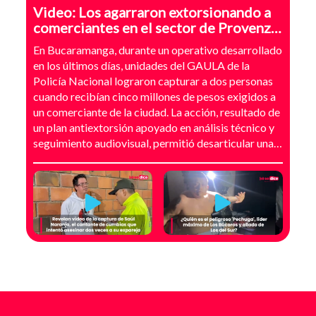
Video: Los agarraron extorsionando a
comerciantes en el sector de Provenza,
Bucaramanga
En Bucaramanga, durante un operativo desarrollado
en los últimos días, unidades del GAULA de la
Policía Nacional lograron capturar a dos personas
cuando recibían cinco millones de pesos exigidos a
un comerciante de la ciudad. La acción, resultado de
un plan antiextorsión apoyado en análisis técnico y
seguimiento audiovisual, permitió desarticular una
modalidad de intimidación basada en amenazas
digitales, suplantación de grupos armados y presión
directa sobre establecimientos comerciales. La
investigación no comenzó con la captura, sino con el
temor de un comerciante que empezó a recibir
mensajes y llamadas en las que le exigían dinero a
cambio de no atentar contra su negocio. Las
comunicaciones no eran genéricas: incluían
fotografías recientes de su establecimiento y
advertencias que buscaban generar pánico
inmediato. Según el trabajo judicial, los