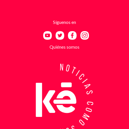
responsables se hacían pasar por integrantes de
estructuras armadas como el EGC y el ELN,
utilizando esa falsa identidad para dar credibilidad
Síguenos en
a las amenazas. Las exigencias económicas variaban
entre uno y cinco millones de pesos, dependiendo de
la supuesta “capacidad de pago” de cada víctima. A
partir de la denuncia, el GAULA activó un plan
Quiénes somos
antiextorsión que se extendió por varios sectores
de Bucaramanga. Durante semanas, los
investigadores revisaron más de 200 cámaras de
seguridad públicas y privadas, además de analizar
cerca de 300 horas de grabaciones, con el objetivo
de reconstruir los movimientos de los sospechosos
y establecer patrones de comportamiento. Ese
seguimiento permitió identificar no solo el punto y
la modalidad de entrega del dinero, sino también la
posible existencia de otras víctimas que habrían
sido contactadas bajo el mismo esquema de
intimidación. Con la información recopilada, se
coordinó el operativo que culminó con la captura en