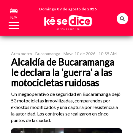
Domingo 09 de agosto de 2026
N/A
Área metro -
Bucaramanga -
Mayo 10 de 2026 - 10:59 AM
Alcaldía de Bucaramanga
le declara la 'guerra' a las
motocicletas ruidosas
Un megaoperativo de seguridad en Bucaramanga dejó
53 motocicletas inmovilizadas, comparendos por
exhostos modificados y una captura por resistencia a
la autoridad. Los controles se realizaron en cinco
puntos de la ciudad.