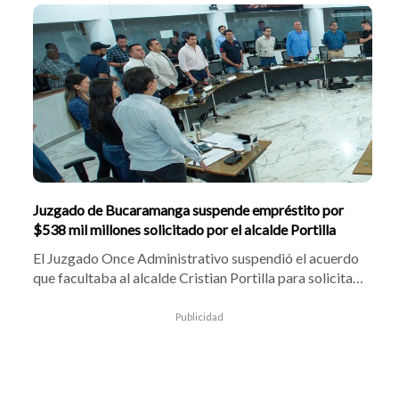
combatir la delincuencia en la ciudad. El alcalde
Cristian Portilla confirmó el despliegue tras gestiones
con el presidente electo Abelardo De la Espriella,
enfocando los operativos en sectores críticos frente al
hurto y el homicidio.
Juzgado de Bucaramanga suspende empréstito por
$538 mil millones solicitado por el alcalde Portilla
El Juzgado Once Administrativo suspendió el acuerdo
que facultaba al alcalde Cristian Portilla para solicitar
un crédito por $538 mil millones. Tras demanda de
Cristian Avendaño, la jueza halló vacíos presupuestales
Publicidad
y congeló la financiación de la Troncal Norte-Sur y la
red semafórica.