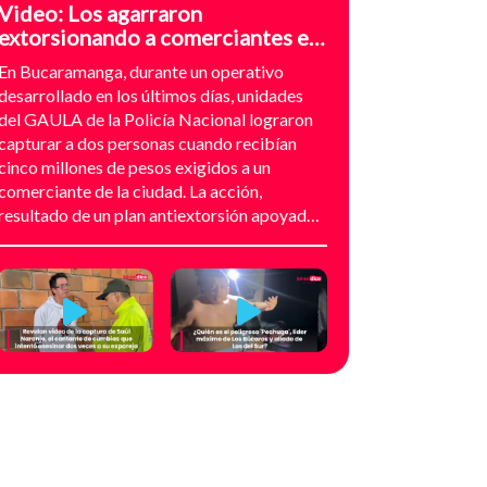
Video: Los agarraron
extorsionando a comerciantes en
el sector de Provenza,
En Bucaramanga, durante un operativo
Bucaramanga
desarrollado en los últimos días, unidades
del GAULA de la Policía Nacional lograron
capturar a dos personas cuando recibían
cinco millones de pesos exigidos a un
comerciante de la ciudad. La acción,
resultado de un plan antiextorsión apoyado
en análisis técnico y seguimiento
audiovisual, permitió desarticular una
modalidad de intimidación basada en
amenazas digitales, suplantación de grupos
armados y presión directa sobre
establecimientos comerciales. La
investigación no comenzó con la captura,
sino con el temor de un comerciante que
empezó a recibir mensajes y llamadas en las
que le exigían dinero a cambio de no atentar
contra su negocio. Las comunicaciones no