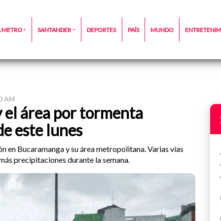
A METRO
SANTANDER
DEPORTES
PAÍS
MUNDO
ENTRETENI
40 AM
el área por tormenta
de este lunes
ón en Bucaramanga y su área metropolitana. Varias vías
 más precipitaciones durante la semana.