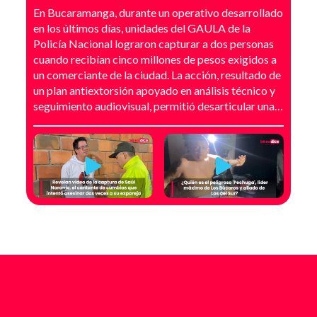
Bucaramanga
En Bucaramanga, durante un operativo desarrollado
en los últimos días, unidades del GAULA de la
Policía Nacional lograron capturar a dos personas
cuando recibían cinco millones de pesos exigidos a
un comerciante de la ciudad. La acción, resultado de
un plan antiextorsión apoyado en análisis técnico y
seguimiento audiovisual, permitió desarticular una
modalidad de intimidación basada en amenazas
digitales, suplantación de grupos armados y presión
directa sobre establecimientos comerciales. La
investigación no comenzó con la captura, sino con el
temor de un comerciante que empezó a recibir
mensajes y llamadas en las que le exigían dinero a
cambio de no atentar contra su negocio. Las
comunicaciones no eran genéricas: incluían
fotografías recientes de su establecimiento y
advertencias que buscaban generar pánico
inmediato. Según el trabajo judicial, los
responsables se hacían pasar por integrantes de
estructuras armadas como el EGC y el ELN,