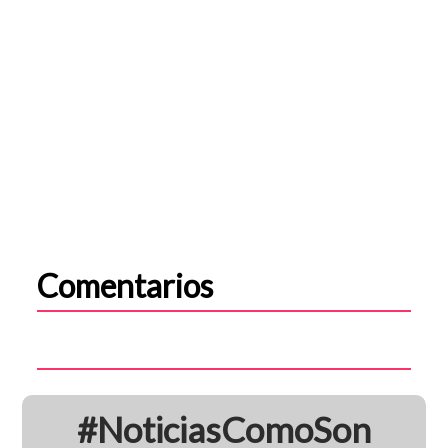
Comentarios
#NoticiasComoSon