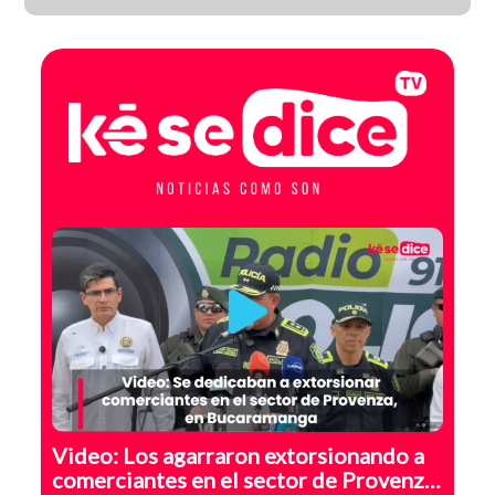
GA
Video: Los agarraron extorsionando a
comerciantes en el sector de Provenza,