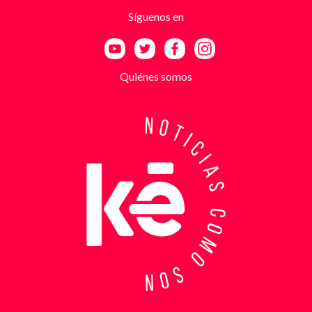
utilizando esa falsa identidad para dar credibilidad
Síguenos en
a las amenazas. Las exigencias económicas variaban
entre uno y cinco millones de pesos, dependiendo de
la supuesta “capacidad de pago” de cada víctima. A
partir de la denuncia, el GAULA activó un plan
Quiénes somos
antiextorsión que se extendió por varios sectores
de Bucaramanga. Durante semanas, los
investigadores revisaron más de 200 cámaras de
seguridad públicas y privadas, además de analizar
cerca de 300 horas de grabaciones, con el objetivo
de reconstruir los movimientos de los sospechosos
y establecer patrones de comportamiento. Ese
seguimiento permitió identificar no solo el punto y
la modalidad de entrega del dinero, sino también la
posible existencia de otras víctimas que habrían
sido contactadas bajo el mismo esquema de
intimidación. Con la información recopilada, se
coordinó el operativo que culminó con la captura en
flagrancia. El procedimiento se realizó en el
momento exacto en que los dos señalados recibían