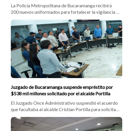
La Policía Metropolitana de Bucaramanga recibirá
200 nuevos uniformados para fortalecer la vigilancia y
combatir la delincuencia en la ciudad. El alcalde
Cristian Portilla confirmó el despliegue tras gestiones
con el presidente electo Abelardo De la Espriella,
enfocando los operativos en sectores críticos frente al
hurto y el homicidio.
Juzgado de Bucaramanga suspende empréstito por
$538 mil millones solicitado por el alcalde Portilla
El Juzgado Once Administrativo suspendió el acuerdo
que facultaba al alcalde Cristian Portilla para solicitar
un crédito por $538 mil millones. Tras demanda de
Cristian Avendaño, la jueza halló vacíos presupuestales
y congeló la financiación de la Troncal Norte-Sur y la