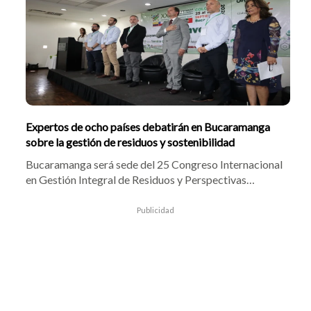
red semafórica.
Expertos de ocho países debatirán en Bucaramanga
sobre la gestión de residuos y sostenibilidad
Bucaramanga será sede del 25 Congreso Internacional
en Gestión Integral de Residuos y Perspectivas
Ambientales, que reunirá del 29 al 31 de julio a 31
expertos de Colombia, Portugal, Brasil, México,
Publicidad
España, Estados Unidos, Canadá y Chile para analizar
innovación, economía circular, políticas públicas y
soluciones frente a los retos ambientales y la gestión
de residuos.