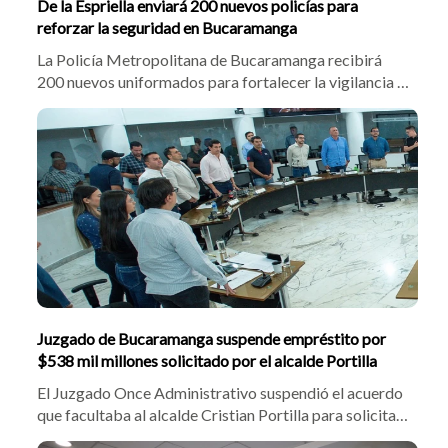
De la Espriella enviará 200 nuevos policías para
reforzar la seguridad en Bucaramanga
La Policía Metropolitana de Bucaramanga recibirá
200 nuevos uniformados para fortalecer la vigilancia y
combatir la delincuencia en la ciudad. El alcalde
Cristian Portilla confirmó el despliegue tras gestiones
con el presidente electo Abelardo De la Espriella,
enfocando los operativos en sectores críticos frente al
hurto y el homicidio.
Juzgado de Bucaramanga suspende empréstito por
$538 mil millones solicitado por el alcalde Portilla
El Juzgado Once Administrativo suspendió el acuerdo
que facultaba al alcalde Cristian Portilla para solicitar
un crédito por $538 mil millones. Tras demanda de