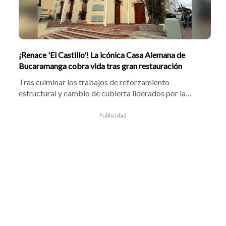
¡Renace 'El Castillo'! La icónica Casa Alemana de
Bucaramanga cobra vida tras gran restauración
Tras culminar los trabajos de reforzamiento
estructural y cambio de cubierta liderados por la
Universidad Antonio Nariño, la Casa Streithorst
Clausen reabrió sus puertas en Bucaramanga. El
Publicidad
inmueble, ubicado en la carrera 27 y declarado Bien de
Interés Cultural, fue adecuado para albergar
actividades académicas, científicas y culturales.