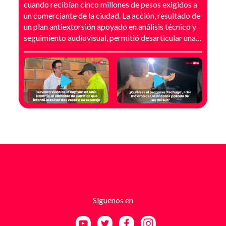
cuando recibían cinco millones de pesos exigidos a
un comerciante de la ciudad. La acción, resultado de
un plan antiextorsión apoyado en análisis técnico y
seguimiento audiovisual, permitió desarticular una
modalidad de intimidación basada en amenazas
digitales, suplantación de grupos armados y presión
directa sobre establecimientos comerciales. La
investigación no comenzó con la captura, sino con el
temor de un comerciante que empezó a recibir
mensajes y llamadas en las que le exigían dinero a
cambio de no atentar contra su negocio. Las
comunicaciones no eran genéricas: incluían
fotografías recientes de su establecimiento y
advertencias que buscaban generar pánico
inmediato. Según el trabajo judicial, los
responsables se hacían pasar por integrantes de
estructuras armadas como el EGC y el ELN,
utilizando esa falsa identidad para dar credibilidad
Síguenos en
a las amenazas. Las exigencias económicas variaban
entre uno y cinco millones de pesos, dependiendo de