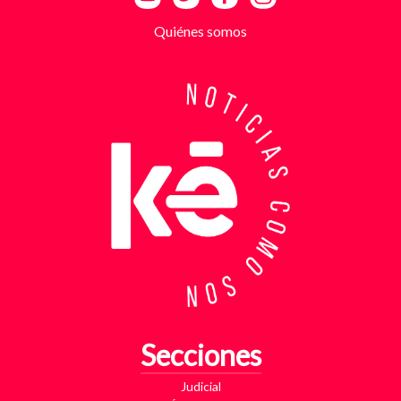
la supuesta “capacidad de pago” de cada víctima. A
partir de la denuncia, el GAULA activó un plan
Quiénes somos
antiextorsión que se extendió por varios sectores
de Bucaramanga. Durante semanas, los
investigadores revisaron más de 200 cámaras de
seguridad públicas y privadas, además de analizar
cerca de 300 horas de grabaciones, con el objetivo
de reconstruir los movimientos de los sospechosos
y establecer patrones de comportamiento. Ese
seguimiento permitió identificar no solo el punto y
la modalidad de entrega del dinero, sino también la
posible existencia de otras víctimas que habrían
sido contactadas bajo el mismo esquema de
intimidación. Con la información recopilada, se
coordinó el operativo que culminó con la captura en
flagrancia. El procedimiento se realizó en el
momento exacto en que los dos señalados recibían
los cinco millones de pesos producto de la
Secciones
extorsión. En su poder fueron hallados varios
elementos que ahora hacen parte del proceso
Judicial
judicial, entre ellos una motocicleta utilizada para