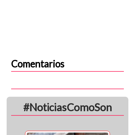
Comentarios
#NoticiasComoSon