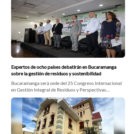
Cristian Avendaño, la jueza halló vacíos presupuestales
y congeló la financiación de la Troncal Norte-Sur y la
red semafórica.
Expertos de ocho países debatirán en Bucaramanga
sobre la gestión de residuos y sostenibilidad
Bucaramanga será sede del 25 Congreso Internacional
en Gestión Integral de Residuos y Perspectivas
Ambientales, que reunirá del 29 al 31 de julio a 31
expertos de Colombia, Portugal, Brasil, México,
España, Estados Unidos, Canadá y Chile para analizar
innovación, economía circular, políticas públicas y
soluciones frente a los retos ambientales y la gestión
de residuos.