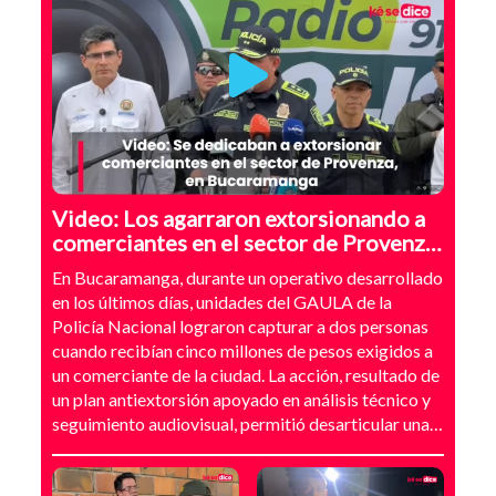
Video: Los agarraron extorsionando a
comerciantes en el sector de Provenza,
Bucaramanga
En Bucaramanga, durante un operativo desarrollado
en los últimos días, unidades del GAULA de la
Policía Nacional lograron capturar a dos personas
cuando recibían cinco millones de pesos exigidos a
un comerciante de la ciudad. La acción, resultado de
un plan antiextorsión apoyado en análisis técnico y
seguimiento audiovisual, permitió desarticular una
modalidad de intimidación basada en amenazas
digitales, suplantación de grupos armados y presión