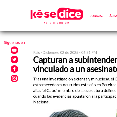
JUDICIAL
ÁRE
Síguenos en
País -
Diciembre 02 de 2025 - 06:31 PM
Capturan a subintendent
vinculado a un asesinat
Tras una investigación extensa y minuciosa, el 
estremecedores ocurridos este año en Pereira:
alias ‘el Cabo’, miembro de la estructura delinc
cuando las evidencias apuntaron a la participac
Nacional.