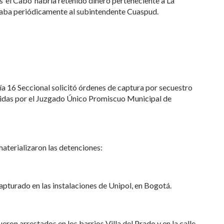
as ‘el Cabo’ habría retenido dinero perteneciente a La
egaba periódicamente al subintendente Cuaspud.
lía 16 Seccional solicitó órdenes de captura por secuestro
tidas por el Juzgado Único Promiscuo Municipal de
materializaron las detenciones:
pturado en las instalaciones de Unipol, en Bogotá.
ueron arrestados en los barrios Villa del Prado y en la calle