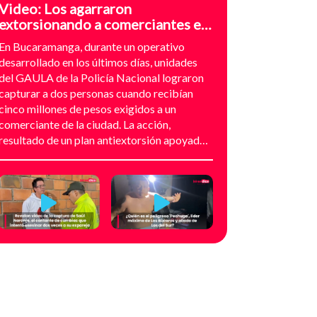
Video: Los agarraron
extorsionando a comerciantes en
el sector de Provenza,
En Bucaramanga, durante un operativo
Bucaramanga
desarrollado en los últimos días, unidades
del GAULA de la Policía Nacional lograron
capturar a dos personas cuando recibían
cinco millones de pesos exigidos a un
comerciante de la ciudad. La acción,
resultado de un plan antiextorsión apoyado
en análisis técnico y seguimiento
audiovisual, permitió desarticular una
modalidad de intimidación basada en
amenazas digitales, suplantación de grupos
armados y presión directa sobre
establecimientos comerciales. La
investigación no comenzó con la captura,
sino con el temor de un comerciante que
empezó a recibir mensajes y llamadas en las
que le exigían dinero a cambio de no atentar
contra su negocio. Las comunicaciones no