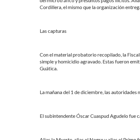
del microtráfico y presuntos pagos ilícitos. Ali
Cordillera, el mismo que la organización entr
Las capturas
Con el material probatorio recopilado, la Fisca
simple y homicidio agravado. Estas fueron emi
Guática.
La mañana del 1 de diciembre, las autoridades 
El subintendente Óscar Cuaspud Agudelo fue ca
Alias la Muerte, alias el Negro y alias el Primo f