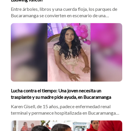
Entre árboles, libros y una cuerda floja, los parques de
Bucaramanga se convierten en escenario de una
historia cotidiana donde el arte urbano, el cuidado de
la salud y el amor filial caminan de la mano.
Lucha contra el tiempo: Una joven necesita un
trasplante y su madre pide ayuda, en Bucaramanga
Karen Gisell, de 15 años, padece enfermedad renal
terminal y permanece hospitalizada en Bucaramanga.
Su madre, sin empleo ni apoyo familiar, pide ayuda para
cubrir gastos básicos mientras esperan un trasplante.