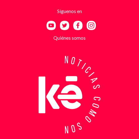
utilizando esa falsa identidad para dar credibilidad
Síguenos en
a las amenazas. Las exigencias económicas variaban
entre uno y cinco millones de pesos, dependiendo de
la supuesta “capacidad de pago” de cada víctima. A
partir de la denuncia, el GAULA activó un plan
Quiénes somos
antiextorsión que se extendió por varios sectores
de Bucaramanga. Durante semanas, los
investigadores revisaron más de 200 cámaras de
seguridad públicas y privadas, además de analizar
cerca de 300 horas de grabaciones, con el objetivo
de reconstruir los movimientos de los sospechosos
y establecer patrones de comportamiento. Ese
seguimiento permitió identificar no solo el punto y
la modalidad de entrega del dinero, sino también la
posible existencia de otras víctimas que habrían
sido contactadas bajo el mismo esquema de
intimidación. Con la información recopilada, se
coordinó el operativo que culminó con la captura en
flagrancia. El procedimiento se realizó en el
momento exacto en que los dos señalados recibían