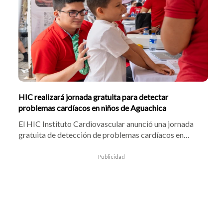
Requieren alimentos, pañales y donativos. Contacto:
312 497 5958 – 311 669 4108.
HIC realizará jornada gratuita para detectar
problemas cardíacos en niños de Aguachica
El HIC Instituto Cardiovascular anunció una jornada
gratuita de detección de problemas cardíacos en
Aguachica, Cesar, los días 29 y 30 de agosto. La
iniciativa busca valorar a 150 niños y adolescentes con
Publicidad
síntomas sugestivos de enfermedades cardíacas.