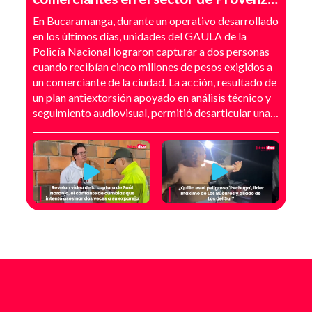
Bucaramanga
En Bucaramanga, durante un operativo desarrollado
en los últimos días, unidades del GAULA de la
Policía Nacional lograron capturar a dos personas
cuando recibían cinco millones de pesos exigidos a
un comerciante de la ciudad. La acción, resultado de
un plan antiextorsión apoyado en análisis técnico y
seguimiento audiovisual, permitió desarticular una
modalidad de intimidación basada en amenazas
digitales, suplantación de grupos armados y presión
directa sobre establecimientos comerciales. La
investigación no comenzó con la captura, sino con el
temor de un comerciante que empezó a recibir
mensajes y llamadas en las que le exigían dinero a
cambio de no atentar contra su negocio. Las
comunicaciones no eran genéricas: incluían
fotografías recientes de su establecimiento y
advertencias que buscaban generar pánico
inmediato. Según el trabajo judicial, los
responsables se hacían pasar por integrantes de
estructuras armadas como el EGC y el ELN,