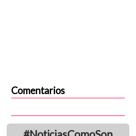
Comentarios
#NoticiasComoSon