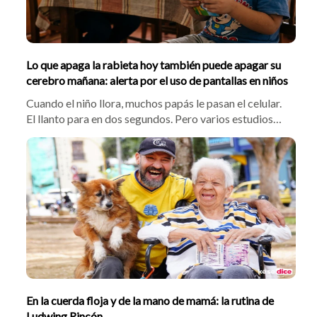
Lo que apaga la rabieta hoy también puede apagar su
cerebro mañana: alerta por el uso de pantallas en niños
Cuando el niño llora, muchos papás le pasan el celular.
El llanto para en dos segundos. Pero varios estudios
médicos ya mostraron lo que pasa después: los chinos
aprenden a hablar más tarde, aguantan menos la
frustración y les toca usar gafas más temprano. Y
Santander aparece de segundo en el país en niños con
problemas de visión.
En la cuerda floja y de la mano de mamá: la rutina de
Ludwing Rincón