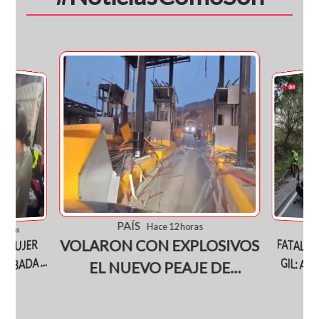
PAÍS
Hace 12 horas
JUD
2 horas
VOLARON CON EXPLOSIVOS
FATAL A
GIL: A
SOBREVI
 MUJER
OBADA Y
EL NUEVO PEAJE DE
NORTE DE
MONDOMO EN EL CAUCA
TRAS S
NGA