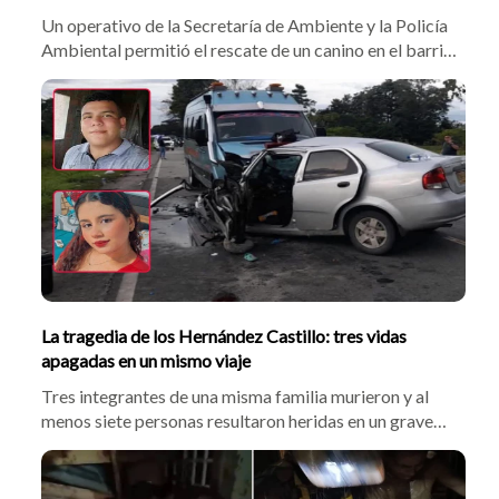
Un operativo de la Secretaría de Ambiente y la Policía
Ambiental permitió el rescate de un canino en el barrio
Arenal de Barrancabermeja, el cual presentaba heridas
graves y necrosis tras ser abandonado por sus dueños
luego de un accidente.
La tragedia de los Hernández Castillo: tres vidas
apagadas en un mismo viaje
Tres integrantes de una misma familia murieron y al
menos siete personas resultaron heridas en un grave
accidente registrado en la madrugada de este martes
en la vía que comunica a La Lizama con San Alberto, en
jurisdicción de Rionegro (Santander).