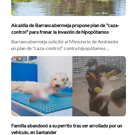
Alcaldía de Barrancabermeja propone plan de "caza-
control" para frenar la invasión de hipopótamos
Barrancabermeja solicitó al Ministerio de Ambiente
un plan de "caza-control" contra hipopótamos
invasores. Ante exigencias de la Procuraduría, inicia
este jueves, 7 de mayo, la mesa técnica con
sensibilización a comunidades de pescadores,
campesinos y estudiantes, víctimas de esta expansión
crítica.
Familia abandonó a su perrito tras ser arrollado por un
vehículo, en Santander