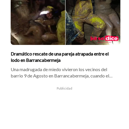
Dramático rescate de una pareja atrapada entre el
lodo en Barrancabermeja
Una madrugada de miedo vivieron los vecinos del
barrio 9 de Agosto en Barrancabermeja, cuando el
aguacero que cayó sin descanso desató un alud que
arrasó con una vivienda y dejó a dos personas
Publicidad
atrapadas bajo el barro.