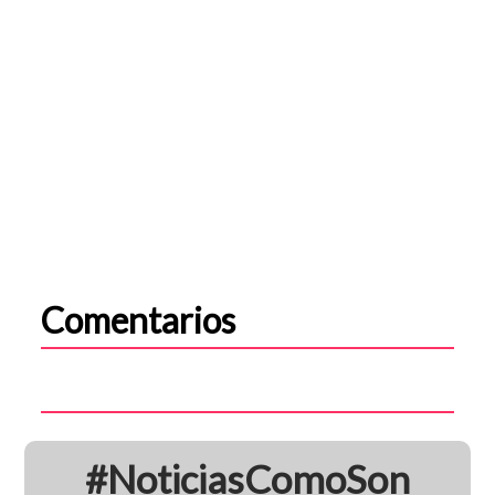
Comentarios
#NoticiasComoSon