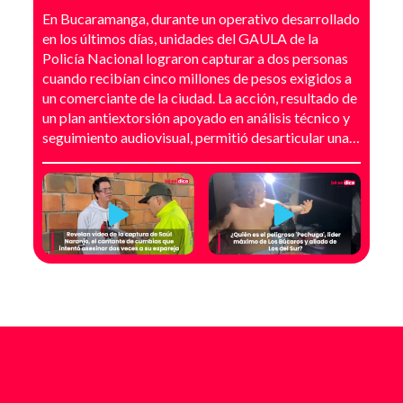
Bucaramanga
En Bucaramanga, durante un operativo desarrollado
en los últimos días, unidades del GAULA de la
Policía Nacional lograron capturar a dos personas
cuando recibían cinco millones de pesos exigidos a
un comerciante de la ciudad. La acción, resultado de
un plan antiextorsión apoyado en análisis técnico y
seguimiento audiovisual, permitió desarticular una
modalidad de intimidación basada en amenazas
digitales, suplantación de grupos armados y presión
directa sobre establecimientos comerciales. La
investigación no comenzó con la captura, sino con el
temor de un comerciante que empezó a recibir
mensajes y llamadas en las que le exigían dinero a
cambio de no atentar contra su negocio. Las
comunicaciones no eran genéricas: incluían
fotografías recientes de su establecimiento y
advertencias que buscaban generar pánico
inmediato. Según el trabajo judicial, los
responsables se hacían pasar por integrantes de
estructuras armadas como el EGC y el ELN,