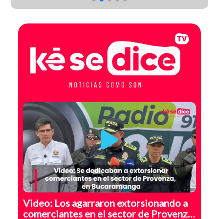
GA
Video: Los agarraron extorsionando a
comerciantes en el sector de Provenza,