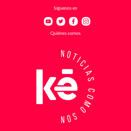
utilizando esa falsa identidad para dar credibilidad
Síguenos en
a las amenazas. Las exigencias económicas variaban
entre uno y cinco millones de pesos, dependiendo de
la supuesta “capacidad de pago” de cada víctima. A
partir de la denuncia, el GAULA activó un plan
Quiénes somos
antiextorsión que se extendió por varios sectores
de Bucaramanga. Durante semanas, los
investigadores revisaron más de 200 cámaras de
seguridad públicas y privadas, además de analizar
cerca de 300 horas de grabaciones, con el objetivo
de reconstruir los movimientos de los sospechosos
y establecer patrones de comportamiento. Ese
seguimiento permitió identificar no solo el punto y
la modalidad de entrega del dinero, sino también la
posible existencia de otras víctimas que habrían
sido contactadas bajo el mismo esquema de
intimidación. Con la información recopilada, se
coordinó el operativo que culminó con la captura en
flagrancia. El procedimiento se realizó en el
momento exacto en que los dos señalados recibían