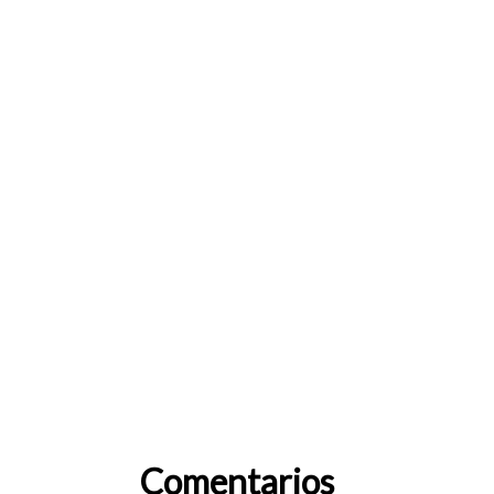
confirmó el despliegu
tras gestiones con el
presidente electo
Abelardo De la Espriel
enfocando los
operativos en sectore
críticos frente al hurt
el homicidio.
Comentarios