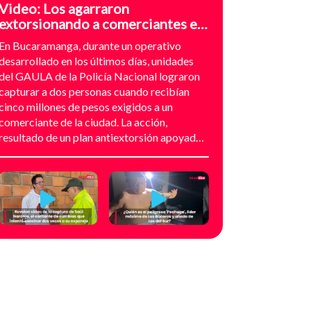
Video: Los agarraron
extorsionando a comerciantes en
el sector de Provenza,
En Bucaramanga, durante un operativo
Bucaramanga
desarrollado en los últimos días, unidades
del GAULA de la Policía Nacional lograron
capturar a dos personas cuando recibían
cinco millones de pesos exigidos a un
comerciante de la ciudad. La acción,
resultado de un plan antiextorsión apoyado
en análisis técnico y seguimiento
audiovisual, permitió desarticular una
modalidad de intimidación basada en
amenazas digitales, suplantación de grupos
armados y presión directa sobre
establecimientos comerciales. La
investigación no comenzó con la captura,
sino con el temor de un comerciante que
empezó a recibir mensajes y llamadas en las
que le exigían dinero a cambio de no atentar
contra su negocio. Las comunicaciones no