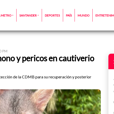
A METRO
SANTANDER
DEPORTES
PAÍS
MUNDO
ENTRETENI
00 PM
ono y pericos en cautiverio
otección de la CDMB para su recuperación y posterior