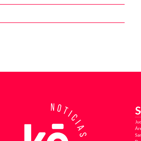
S
Jud
Ár
Sa