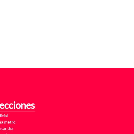
ecciones
icial
ea metro
ntander