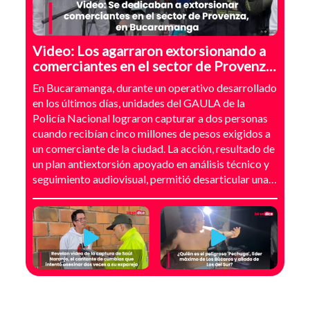
Video: Los agarraron extorsionando a
comerciantes en el sector de Provenza,
Bucaramanga
En Bucaramanga, durante un operativo desarrollado
en los últimos días, unidades del GAULA de la
Policía Nacional lograron capturar a dos personas
cuando recibían cinco millones de pesos exigidos a
un comerciante de la ciudad. La acción, resultado de
un plan antiextorsión apoyado en análisis técnico y
seguimiento audiovisual, permitió desarticular una
modalidad de intimidación basada en amenazas
digitales, suplantación de grupos armados y presión
directa sobre establecimientos comerciales. La
investigación no comenzó con la captura, sino con el
temor de un comerciante que empezó a recibir
mensajes y llamadas en las que le exigían dinero a
cambio de no atentar contra su negocio. Las
comunicaciones no eran genéricas: incluían