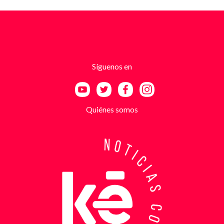
fotografías recientes de su establecimiento y
advertencias que buscaban generar pánico
inmediato. Según el trabajo judicial, los
responsables se hacían pasar por integrantes de
estructuras armadas como el EGC y el ELN,
utilizando esa falsa identidad para dar credibilidad
Síguenos en
a las amenazas. Las exigencias económicas variaban
entre uno y cinco millones de pesos, dependiendo de
la supuesta “capacidad de pago” de cada víctima. A
partir de la denuncia, el GAULA activó un plan
Quiénes somos
antiextorsión que se extendió por varios sectores
de Bucaramanga. Durante semanas, los
investigadores revisaron más de 200 cámaras de
seguridad públicas y privadas, además de analizar
cerca de 300 horas de grabaciones, con el objetivo
de reconstruir los movimientos de los sospechosos
y establecer patrones de comportamiento. Ese
seguimiento permitió identificar no solo el punto y
la modalidad de entrega del dinero, sino también la
posible existencia de otras víctimas que habrían