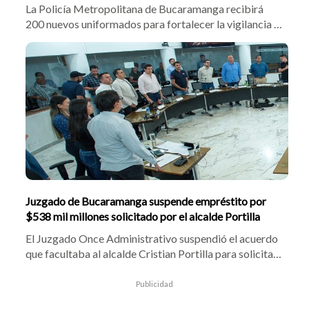
La Policía Metropolitana de Bucaramanga recibirá
200 nuevos uniformados para fortalecer la vigilancia y
combatir la delincuencia en la ciudad. El alcalde
Cristian Portilla confirmó el despliegue tras gestiones
con el presidente electo Abelardo De la Espriella,
enfocando los operativos en sectores críticos frente al
hurto y el homicidio.
Juzgado de Bucaramanga suspende empréstito por
$538 mil millones solicitado por el alcalde Portilla
El Juzgado Once Administrativo suspendió el acuerdo
que facultaba al alcalde Cristian Portilla para solicitar
un crédito por $538 mil millones. Tras demanda de
Cristian Avendaño, la jueza halló vacíos presupuestales
Publicidad
y congeló la financiación de la Troncal Norte-Sur y la