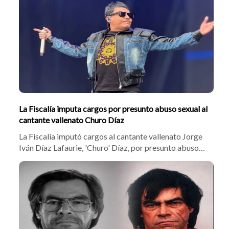
declaró inocente y anunció que ejercerá su defensa
acompañado por sus abogados.
La Fiscalía imputa cargos por presunto abuso sexual al
cantante vallenato Churo Díaz
La Fiscalía imputó cargos al cantante vallenato Jorge
Iván Díaz Lafaurie, 'Churo' Díaz, por presunto abuso
sexual a una menor de edad que estuvo bajo su
cuidado, hija de su expareja Beatriz Castro. El artista
rechazó los cargos alegando extorsión mientras la
justicia define las etapas del proceso.