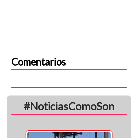
Comentarios
#NoticiasComoSon