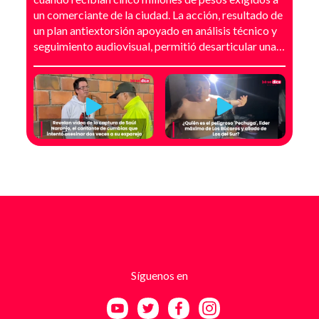
un comerciante de la ciudad. La acción, resultado de
un plan antiextorsión apoyado en análisis técnico y
seguimiento audiovisual, permitió desarticular una
modalidad de intimidación basada en amenazas
digitales, suplantación de grupos armados y presión
directa sobre establecimientos comerciales. La
investigación no comenzó con la captura, sino con el
temor de un comerciante que empezó a recibir
mensajes y llamadas en las que le exigían dinero a
cambio de no atentar contra su negocio. Las
comunicaciones no eran genéricas: incluían
fotografías recientes de su establecimiento y
advertencias que buscaban generar pánico
inmediato. Según el trabajo judicial, los
responsables se hacían pasar por integrantes de
estructuras armadas como el EGC y el ELN,
utilizando esa falsa identidad para dar credibilidad
Síguenos en
a las amenazas. Las exigencias económicas variaban
entre uno y cinco millones de pesos, dependiendo de
la supuesta “capacidad de pago” de cada víctima. A