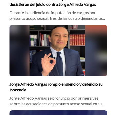
desistieron del juicio contra Jorge Alfredo Vargas
Durante la audiencia de imputación de cargos por
presunto acoso sexual, tres de las cuatro denunciantes
del presentador Jorge Alfredo Vargas anunciaron el
retiro de sus señalamientos penales mediante un oficio
remitido a la Fiscalía. El documento señala que las
implicadas nunca pretendieron interponer una
denuncia penal contra Jorge Alfredo Vargas, sino un
reclamo laboral contra Caracol.
Jorge Alfredo Vargas rompió el silencio y defendió su
inocencia
Jorge Alfredo Vargas se pronunció por primera vez
sobre las acusaciones de presunto acoso sexual en su
contra y aseguró que solo conoció los hechos durante
la audiencia judicial del 4 de agosto. El presentador se