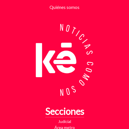
partir de la denuncia, el GAULA activó un plan
Quiénes somos
antiextorsión que se extendió por varios sectores
de Bucaramanga. Durante semanas, los
investigadores revisaron más de 200 cámaras de
seguridad públicas y privadas, además de analizar
cerca de 300 horas de grabaciones, con el objetivo
de reconstruir los movimientos de los sospechosos
y establecer patrones de comportamiento. Ese
seguimiento permitió identificar no solo el punto y
la modalidad de entrega del dinero, sino también la
posible existencia de otras víctimas que habrían
sido contactadas bajo el mismo esquema de
intimidación. Con la información recopilada, se
coordinó el operativo que culminó con la captura en
flagrancia. El procedimiento se realizó en el
momento exacto en que los dos señalados recibían
los cinco millones de pesos producto de la
Secciones
extorsión. En su poder fueron hallados varios
elementos que ahora hacen parte del proceso
Judicial
judicial, entre ellos una motocicleta utilizada para
Área metro