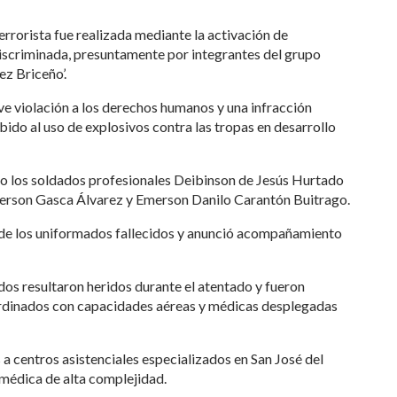
errorista fue realizada mediante la activación de
iscriminada, presuntamente por integrantes del grupo
z Briceño’.
ave violación a los derechos humanos y una infracción
bido al uso de explosivos contra las tropas en desarrollo
mo los soldados profesionales Deibinson de Jesús Hurtado
derson Gasca Álvarez y Emerson Danilo Carantón Buitrago.
as de los uniformados fallecidos y anunció acompañamiento
dos resultaron heridos durante el atentado y fueron
rdinados con capacidades aéreas y médicas desplegadas
a centros asistenciales especializados en San José del
médica de alta complejidad.