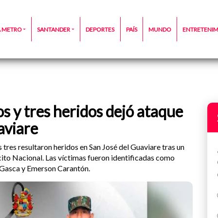
A METRO
SANTANDER
DEPORTES
PAÍS
MUNDO
ENTRETENI
 y tres heridos dejó ataque
aviare
tres resultaron heridos en San José del Guaviare tras un
cito Nacional. Las víctimas fueron identificadas como
 Gasca y Emerson Carantón.