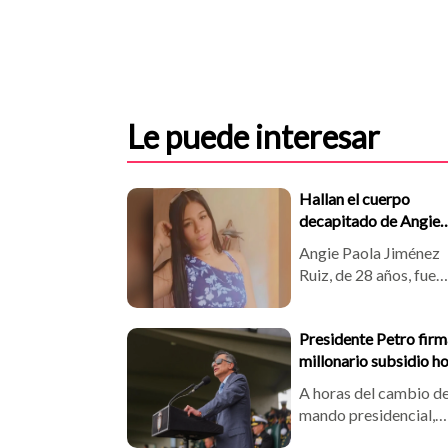
Le puede interesar
Hallan el cuerpo
decapitado de Angie
Jiménez, desaparecid
Angie Paola Jiménez
desde hace una sema
Ruiz, de 28 años, fue
hallada decapitada en
vereda Alto del Indio,
Presidente Petro firm
Jardín, Antioquia. La
millonario subsidio h
víctima llevaba
antes de dejar el pode
desaparecida desde e
A horas del cambio d
30 de julio. Las
mando presidencial,
autoridades investigan
quedó sancionado el