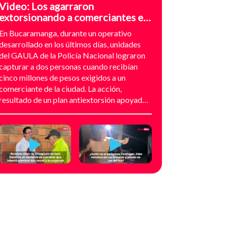
Video: Los agarraron
extorsionando a comerciantes en
el sector de Provenza,
En Bucaramanga, durante un operativo
Bucaramanga
desarrollado en los últimos días, unidades
del GAULA de la Policía Nacional lograron
capturar a dos personas cuando recibían
cinco millones de pesos exigidos a un
comerciante de la ciudad. La acción,
resultado de un plan antiextorsión apoyado
en análisis técnico y seguimiento
audiovisual, permitió desarticular una
modalidad de intimidación basada en
amenazas digitales, suplantación de grupos
armados y presión directa sobre
establecimientos comerciales. La
investigación no comenzó con la captura,
sino con el temor de un comerciante que
empezó a recibir mensajes y llamadas en las
que le exigían dinero a cambio de no atentar
contra su negocio. Las comunicaciones no