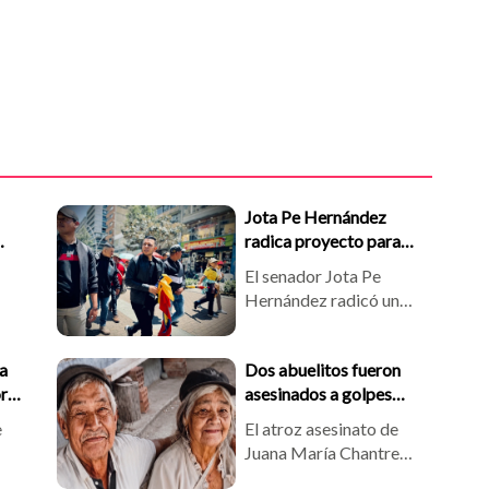
Jota Pe Hernández
radica proyecto para
a
permitir el servicio
El senador Jota Pe
na
militar voluntario hasta
Hernández radicó un
los 28 años
 la
proyecto de ley en el
 en
Congreso para permitir
a
Dos abuelitos fueron
la prestación del servicio
oras
asesinados a golpes
militar voluntario entre
r
dentro de su vivienda en
l
los 24 y 28 años. La
e
El atroz asesinato de
el Huila
iniciativa busca ampliar
Juana María Chantre
 si
oportunidades para
Pizo y Andrés Musse