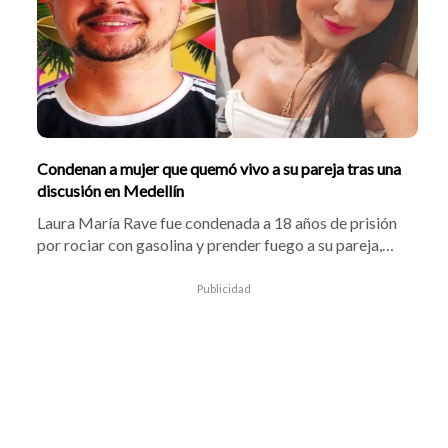
Condenan a mujer que quemó vivo a su pareja tras una
discusión en Medellín
Laura María Rave fue condenada a 18 años de prisión
por rociar con gasolina y prender fuego a su pareja,
Alexis Ospina Piedrahita, en el barrio La Milagrosa de
Medellín. La víctima falleció en el Hospital San Vicente
Publicidad
Fundación. Tras fugarse a Pereira, la homicida se
entregó por temor a represalias contra su vida.