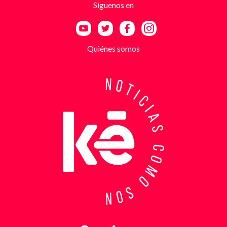
Síguenos en
a las amenazas. Las exigencias económicas variaban
entre uno y cinco millones de pesos, dependiendo de
la supuesta “capacidad de pago” de cada víctima. A
partir de la denuncia, el GAULA activó un plan
Quiénes somos
antiextorsión que se extendió por varios sectores
de Bucaramanga. Durante semanas, los
investigadores revisaron más de 200 cámaras de
seguridad públicas y privadas, además de analizar
cerca de 300 horas de grabaciones, con el objetivo
de reconstruir los movimientos de los sospechosos
y establecer patrones de comportamiento. Ese
seguimiento permitió identificar no solo el punto y
la modalidad de entrega del dinero, sino también la
posible existencia de otras víctimas que habrían
sido contactadas bajo el mismo esquema de
intimidación. Con la información recopilada, se
coordinó el operativo que culminó con la captura en
flagrancia. El procedimiento se realizó en el
momento exacto en que los dos señalados recibían
los cinco millones de pesos producto de la