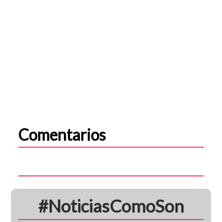
Comentarios
#NoticiasComoSon