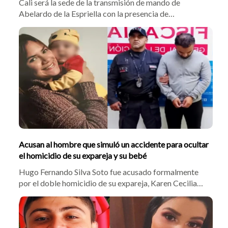
Cali será la sede de la transmisión de mando de
Abelardo de la Espriella con la presencia de
delegaciones de España, EE. UU. y la región. El acto no
contará con la asistencia del mandatario saliente
Gustavo Petro ni de los expresidentes Santos y
Samper, bajo un estricto dispositivo policial.
Acusan al hombre que simuló un accidente para ocultar
el homicidio de su expareja y su bebé
Hugo Fernando Silva Soto fue acusado formalmente
por el doble homicidio de su expareja, Karen Cecilia
López Avendaño, y su bebé de 10 meses. El acusado
simuló un accidente en Bogotá para encubrir los
crímenes. Karen Cecilia López Avendaño fue atacada
con arma blanca tras la muerte del menor.