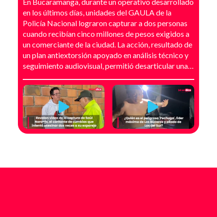
En Bucaramanga, durante un operativo desarrollado
en los últimos días, unidades del GAULA de la
Policía Nacional lograron capturar a dos personas
cuando recibían cinco millones de pesos exigidos a
un comerciante de la ciudad. La acción, resultado de
un plan antiextorsión apoyado en análisis técnico y
seguimiento audiovisual, permitió desarticular una
modalidad de intimidación basada en amenazas
digitales, suplantación de grupos armados y presión
directa sobre establecimientos comerciales. La
investigación no comenzó con la captura, sino con el
temor de un comerciante que empezó a recibir
mensajes y llamadas en las que le exigían dinero a
cambio de no atentar contra su negocio. Las
comunicaciones no eran genéricas: incluían
fotografías recientes de su establecimiento y
advertencias que buscaban generar pánico
inmediato. Según el trabajo judicial, los
responsables se hacían pasar por integrantes de
estructuras armadas como el EGC y el ELN,
utilizando esa falsa identidad para dar credibilidad