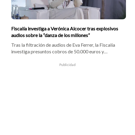
Fiscalía investiga a Verónica Alcocer tras explosivos
audios sobre la “danza de los millones”
Tras la filtración de audios de Eva Ferrer, la Fiscalía
investiga presuntos cobros de 50.000 euros y
testaferrato que involucran a Verónica Alcocer. Las
autoridades analizan las pruebas presentadas sobre el
Publicidad
presunto manejo irregular de dinero y presiones a
contratistas en España y Colombia.