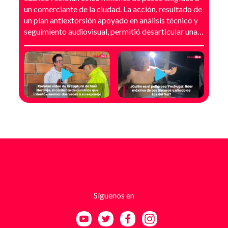
un comerciante de la ciudad. La acción, resultado de
un plan antiextorsión apoyado en análisis técnico y
seguimiento audiovisual, permitió desarticular una
modalidad de intimidación basada en amenazas
digitales, suplantación de grupos armados y presión
directa sobre establecimientos comerciales. La
investigación no comenzó con la captura, sino con el
temor de un comerciante que empezó a recibir
mensajes y llamadas en las que le exigían dinero a
cambio de no atentar contra su negocio. Las
comunicaciones no eran genéricas: incluían
fotografías recientes de su establecimiento y
advertencias que buscaban generar pánico
inmediato. Según el trabajo judicial, los
responsables se hacían pasar por integrantes de
estructuras armadas como el EGC y el ELN,
utilizando esa falsa identidad para dar credibilidad
Síguenos en
a las amenazas. Las exigencias económicas variaban
entre uno y cinco millones de pesos, dependiendo de
la supuesta “capacidad de pago” de cada víctima. A