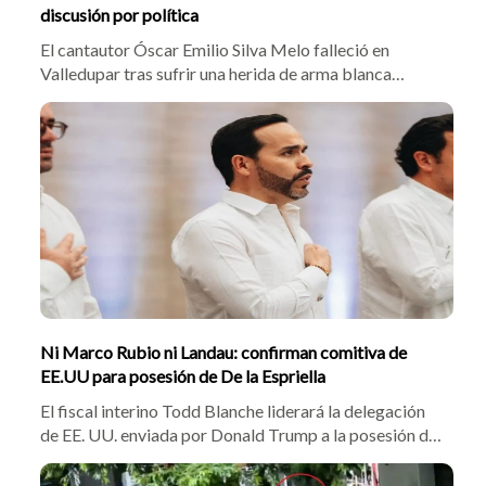
discusión por política
El cantautor Óscar Emilio Silva Melo falleció en
Valledupar tras sufrir una herida de arma blanca
durante una riña en medio de una discusión por política
el 20 de julio en Barranco de Loba. La víctima denunció
presunta negligencia médica antes de morir a causa de
las complicaciones de la lesión.
Ni Marco Rubio ni Landau: confirman comitiva de
EE.UU para posesión de De la Espriella
El fiscal interino Todd Blanche liderará la delegación
de EE. UU. enviada por Donald Trump a la posesión de
Abelardo de la Espriella en Cali. El equipo
estadounidense reforzará acuerdos de seguridad y