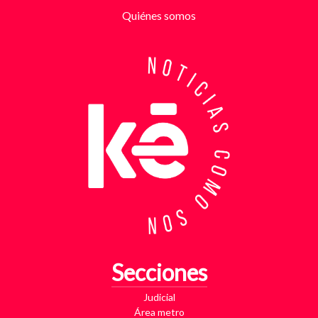
partir de la denuncia, el GAULA activó un plan
Quiénes somos
antiextorsión que se extendió por varios sectores
de Bucaramanga. Durante semanas, los
investigadores revisaron más de 200 cámaras de
seguridad públicas y privadas, además de analizar
cerca de 300 horas de grabaciones, con el objetivo
de reconstruir los movimientos de los sospechosos
y establecer patrones de comportamiento. Ese
seguimiento permitió identificar no solo el punto y
la modalidad de entrega del dinero, sino también la
posible existencia de otras víctimas que habrían
sido contactadas bajo el mismo esquema de
intimidación. Con la información recopilada, se
coordinó el operativo que culminó con la captura en
flagrancia. El procedimiento se realizó en el
momento exacto en que los dos señalados recibían
los cinco millones de pesos producto de la
Secciones
extorsión. En su poder fueron hallados varios
elementos que ahora hacen parte del proceso
Judicial
judicial, entre ellos una motocicleta utilizada para
Área metro