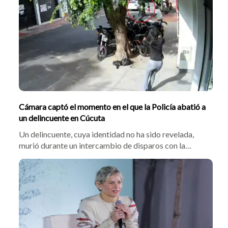
antinarcóticos ante las ausencias confirmadas de
Marco Rubio y Bernie Moreno.
Cámara captó el momento en el que la Policía abatió a
un delincuente en Cúcuta
Un delincuente, cuya identidad no ha sido revelada,
murió durante un intercambio de disparos con la
Policía tras un aparente hurto en el barrio El Contento,
en Cúcuta. El segundo implicado escapó y es buscado
por las autoridades, que investigan lo ocurrido.