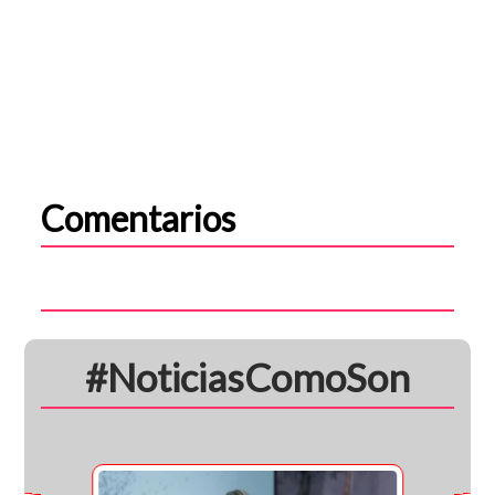
Comentarios
#NoticiasComoSon