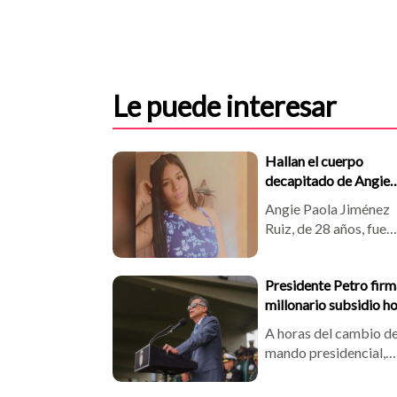
Le puede interesar
Hallan el cuerpo
decapitado de Angie
Jiménez, desaparecid
Angie Paola Jiménez
desde hace una sema
Ruiz, de 28 años, fue
hallada decapitada en
vereda Alto del Indio,
Presidente Petro firm
Jardín, Antioquia. La
millonario subsidio h
víctima llevaba
antes de dejar el pode
desaparecida desde e
A horas del cambio d
30 de julio. Las
mando presidencial,
autoridades investigan
quedó sancionado el
el macabro crimen
Programa de