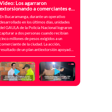
Video: Los agarraron
extorsionando a comerciantes en
el sector de Provenza,
En Bucaramanga, durante un operativo
Bucaramanga
desarrollado en los últimos días, unidades
del GAULA de la Policía Nacional lograron
capturar a dos personas cuando recibían
cinco millones de pesos exigidos a un
comerciante de la ciudad. La acción,
resultado de un plan antiextorsión apoyado
en análisis técnico y seguimiento
audiovisual, permitió desarticular una
modalidad de intimidación basada en
amenazas digitales, suplantación de grupos
armados y presión directa sobre
establecimientos comerciales. La
investigación no comenzó con la captura,
sino con el temor de un comerciante que
empezó a recibir mensajes y llamadas en las
que le exigían dinero a cambio de no atentar
contra su negocio. Las comunicaciones no