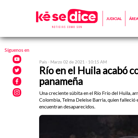
JUDICIAL
ÁRE
Síguenos en
País -
Marzo 02 de 2021 - 10:15 AM
Río en el Huila acabó c
panameña
Una creciente súbita en el Río Frío del Huila, a
Colombia, Telma Deleise Barria, quien falleció 
encuentran desaparecidos.