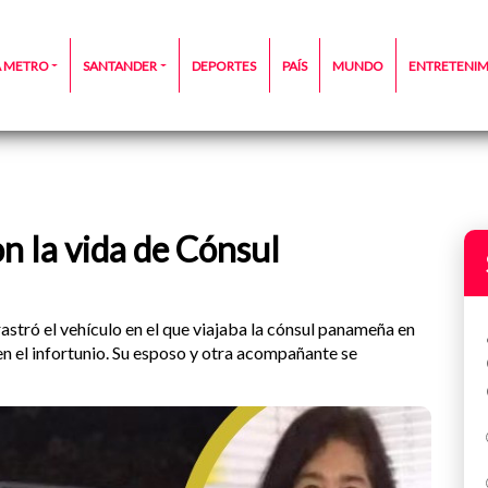
A METRO
SANTANDER
DEPORTES
PAÍS
MUNDO
ENTRETENI
on la vida de Cónsul
rrastró el vehículo en el que viajaba la cónsul panameña en
en el infortunio. Su esposo y otra acompañante se