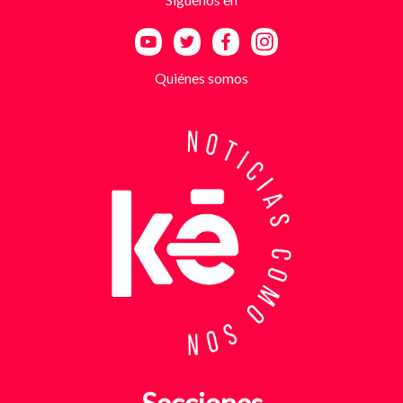
a las amenazas. Las exigencias económicas variaban
entre uno y cinco millones de pesos, dependiendo de
la supuesta “capacidad de pago” de cada víctima. A
partir de la denuncia, el GAULA activó un plan
Quiénes somos
antiextorsión que se extendió por varios sectores
de Bucaramanga. Durante semanas, los
investigadores revisaron más de 200 cámaras de
seguridad públicas y privadas, además de analizar
cerca de 300 horas de grabaciones, con el objetivo
de reconstruir los movimientos de los sospechosos
y establecer patrones de comportamiento. Ese
seguimiento permitió identificar no solo el punto y
la modalidad de entrega del dinero, sino también la
posible existencia de otras víctimas que habrían
sido contactadas bajo el mismo esquema de
intimidación. Con la información recopilada, se
coordinó el operativo que culminó con la captura en
flagrancia. El procedimiento se realizó en el
momento exacto en que los dos señalados recibían
los cinco millones de pesos producto de la