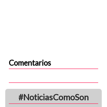
Comentarios
#NoticiasComoSon