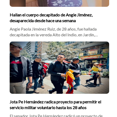
Hallan el cuerpo decapitado de Angie Jiménez,
desaparecida desde hace una semana
Angie Paola Jiménez Ruiz, de 28 años, fue hallada
decapitada en la vereda Alto del Indio, en Jardín,
Antioquia. La víctima llevaba desaparecida desde el 30
de julio. Las autoridades investigan si el macabro
crimen contra Angie Paola Jiménez Ruiz está vinculado
a disputas por control territorial.
Jota Pe Hernández radica proyecto para permitir el
servicio militar voluntario hasta los 28 años
El senador Jota Pe Hernández radicó un proyecto de