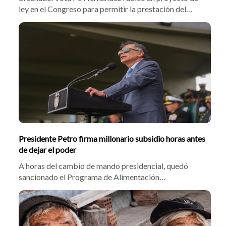
ley en el Congreso para permitir la prestación del
servicio militar voluntario entre los 24 y 28 años. La
iniciativa busca ampliar oportunidades para jóvenes
adultos, reforzar la capacidad operativa y sumar
beneficios en pensión y educación.
Presidente Petro firma millonario subsidio horas antes
de dejar el poder
A horas del cambio de mando presidencial, quedó
sancionado el Programa de Alimentación
Universitaria. La norma busca combatir la inseguridad
alimentaria en universidades públicas mediante platos
servidos o bonos mensuales. ¿Quiénes tendrán que
pagar esto?