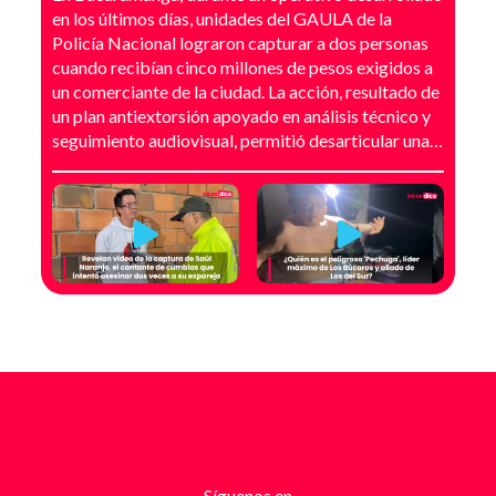
en los últimos días, unidades del GAULA de la
Policía Nacional lograron capturar a dos personas
cuando recibían cinco millones de pesos exigidos a
un comerciante de la ciudad. La acción, resultado de
un plan antiextorsión apoyado en análisis técnico y
seguimiento audiovisual, permitió desarticular una
modalidad de intimidación basada en amenazas
digitales, suplantación de grupos armados y presión
directa sobre establecimientos comerciales. La
investigación no comenzó con la captura, sino con el
temor de un comerciante que empezó a recibir
mensajes y llamadas en las que le exigían dinero a
cambio de no atentar contra su negocio. Las
comunicaciones no eran genéricas: incluían
fotografías recientes de su establecimiento y
advertencias que buscaban generar pánico
inmediato. Según el trabajo judicial, los
responsables se hacían pasar por integrantes de
estructuras armadas como el EGC y el ELN,
utilizando esa falsa identidad para dar credibilidad
Síguenos en