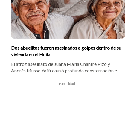
Dos abuelitos fueron asesinados a golpes dentro de su
vivienda en el Huila
El atroz asesinato de Juana María Chantre Pizo y
Andrés Musse Yaffi causó profunda consternación en
La Plata, Huila. La pareja de adultos mayores,
reconocida por cuidar motocicletas en el Santuario de
Publicidad
Aranzazu, fue atacada a golpes por un desconocido
que ingresó a su vivienda en la vereda Alto Laderas,
presuntamente para cometer un robo.